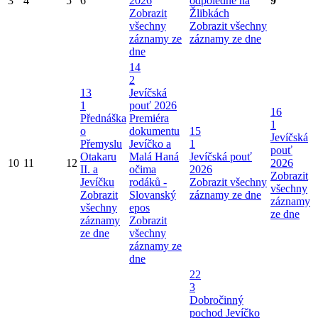
3
4
5
6
2026
odpoledne na
9
Zobrazit
Žlibkách
všechny
Zobrazit všechny
záznamy ze
záznamy ze dne
dne
14
2
13
Jevíčská
1
pouť 2026
16
Přednáška
Premiéra
1
o
dokumentu
15
Jevíčská
Přemyslu
Jevíčko a
1
pouť
Otakaru
Malá Haná
Jevíčská pouť
10
11
12
2026
II. a
očima
2026
Zobrazit
Jevíčku
rodáků -
Zobrazit všechny
všechny
Zobrazit
Slovanský
záznamy ze dne
záznamy
všechny
epos
ze dne
záznamy
Zobrazit
ze dne
všechny
záznamy ze
dne
22
3
Dobročinný
pochod Jevíčko