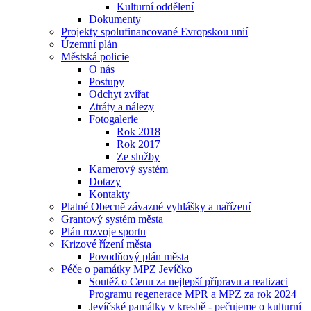
Kulturní oddělení
Dokumenty
Projekty spolufinancované Evropskou unií
Územní plán
Městská policie
O nás
Postupy
Odchyt zvířat
Ztráty a nálezy
Fotogalerie
Rok 2018
Rok 2017
Ze služby
Kamerový systém
Dotazy
Kontakty
Platné Obecně závazné vyhlášky a nařízení
Grantový systém města
Plán rozvoje sportu
Krizové řízení města
Povodňový plán města
Péče o památky MPZ Jevíčko
Soutěž o Cenu za nejlepší přípravu a realizaci
Programu regenerace MPR a MPZ za rok 2024
Jevíčské památky v kresbě - pečujeme o kulturní