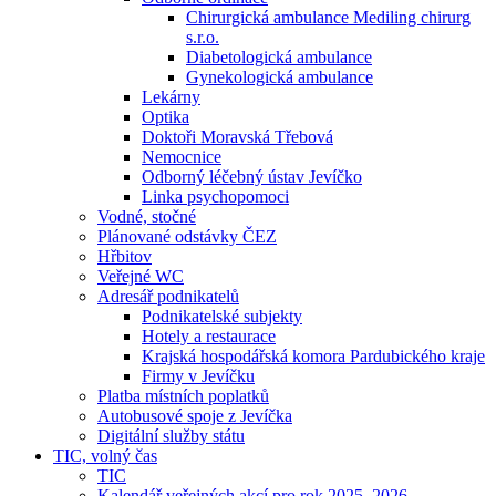
Chirurgická ambulance Mediling chirurg
s.r.o.
Diabetologická ambulance
Gynekologická ambulance
Lekárny
Optika
Doktoři Moravská Třebová
Nemocnice
Odborný léčebný ústav Jevíčko
Linka psychopomoci
Vodné, stočné
Plánované odstávky ČEZ
Hřbitov
Veřejné WC
Adresář podnikatelů
Podnikatelské subjekty
Hotely a restaurace
Krajská hospodářská komora Pardubického kraje
Firmy v Jevíčku
Platba místních poplatků
Autobusové spoje z Jevíčka
Digitální služby státu
TIC, volný čas
TIC
Kalendář veřejných akcí pro rok 2025–2026