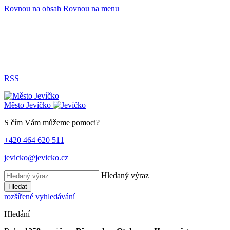
Rovnou na obsah
Rovnou na menu
RSS
Město
Jevíčko
S čím Vám můžeme pomoci?
+420 464 620 511
jevicko@jevicko.cz
Hledaný výraz
Hledat
rozšířené vyhledávání
Hledání