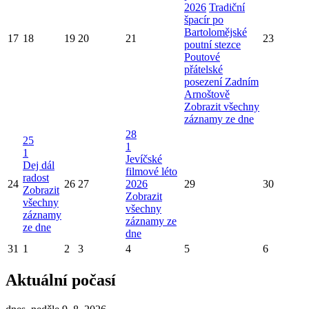
2026
Tradiční
špacír po
Bartolomějské
17
18
19
20
21
23
poutní stezce
Poutové
přátelské
posezení Zadním
Arnoštově
Zobrazit všechny
záznamy ze dne
28
25
1
1
Jevíčské
Dej dál
filmové léto
radost
24
26
27
2026
29
30
Zobrazit
Zobrazit
všechny
všechny
záznamy
záznamy ze
ze dne
dne
31
1
2
3
4
5
6
Aktuální počasí