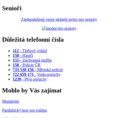
Senioři
Zjednodušená verze stránek nejen pro seniory
Důležitá telefonní čísla
112
- Tísňové volání
150
- Hasiči
155
- Záchranná služba
158
- Policie ČR
733 530 156
- Městská policie
722 659 171
- Voda poruchy
1239
- Plyn poruchy
Mohlo by Vás zajímat
Munipolis
Pardubický kraj pro rodinu