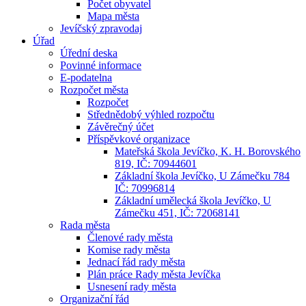
Počet obyvatel
Mapa města
Jevíčský zpravodaj
Úřad
Úřední deska
Povinné informace
E-podatelna
Rozpočet města
Rozpočet
Střednědobý výhled rozpočtu
Závěrečný účet
Příspěvkové organizace
Mateřská škola Jevíčko, K. H. Borovského
819, IČ: 70944601
Základní škola Jevíčko, U Zámečku 784
IČ: 70996814
Základní umělecká škola Jevíčko, U
Zámečku 451, IČ: 72068141
Rada města
Členové rady města
Komise rady města
Jednací řád rady města
Plán práce Rady města Jevíčka
Usnesení rady města
Organizační řád