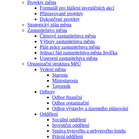
Projekty města
Formulář pro hlášení investičních akcí
Připravované projekty
Dokončené projekty
Strategický plán města
Zastupitelstvo města
Členové zastupitelstva města
Výbory zastupitelstva města
Plán práce zastupitelstva města
Jednací řád zastupitelstva města Jevíčka
Usnesení zastupitelstva města
Organizační struktura MěÚ
Vedení města
Starosta
Místostarosta
Tajemník
Odbory
Odbor finanční
Odbor organizační
Odbor výstavby a územního plánování
Oddělení
Sociální oddělení
Investiční oddělení
Správa bytového a nebytového fondu
Právní oddělení