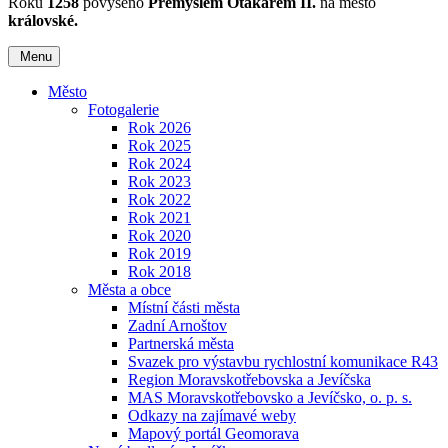
Roku
1258
povýšeno
Přemyslem Otakarem II.
na město
královské.
Menu
Město
Fotogalerie
Rok 2026
Rok 2025
Rok 2024
Rok 2023
Rok 2022
Rok 2021
Rok 2020
Rok 2019
Rok 2018
Města a obce
Místní části města
Zadní Arnoštov
Partnerská města
Svazek pro výstavbu rychlostní komunikace R43
Region Moravskotřebovska a Jevíčska
MAS Moravskotřebovsko a Jevíčsko, o. p. s.
Odkazy na zajímavé weby
Mapový portál Geomorava