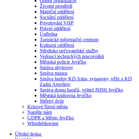
Odbor organizační
Životní prostředí
Matriční oddělení
Sociální oddělení
Povolování VHP
Právní oddělení
Ústředna
Turistické informační centrum
Kulturní oddělení
Středisko pečovatelské služby
Vedoucí technických pracovníků
Městská policie Jevíčko
Správa ubytovny
Správa muzea
Správa budov KD Astra, synagogy, věže a KD
Zadní Arnoštov
Správa domu hasičů, velitel JSDH Jevíčko
Městská knihovna Jevíčko
Sběrný dvůr
Krizové řízení města
Napište nám
GDPR a Město Jevíčko
Whistleblowing
Úřední deska