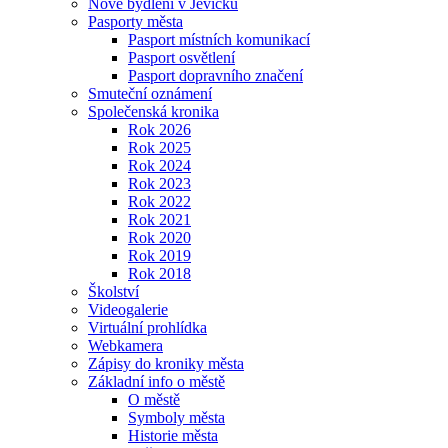
Nové bydlení v Jevíčku
Pasporty města
Pasport místních komunikací
Pasport osvětlení
Pasport dopravního značení
Smuteční oznámení
Společenská kronika
Rok 2026
Rok 2025
Rok 2024
Rok 2023
Rok 2022
Rok 2021
Rok 2020
Rok 2019
Rok 2018
Školství
Videogalerie
Virtuální prohlídka
Webkamera
Zápisy do kroniky města
Základní info o městě
O městě
Symboly města
Historie města