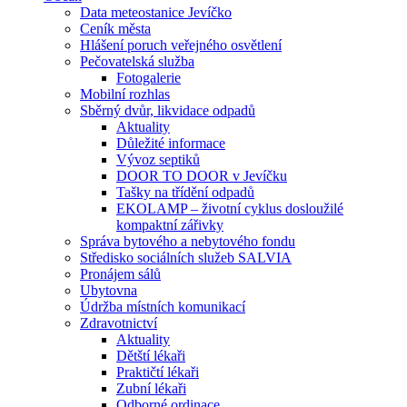
Data meteostanice Jevíčko
Ceník města
Hlášení poruch veřejného osvětlení
Pečovatelská služba
Fotogalerie
Mobilní rozhlas
Sběrný dvůr, likvidace odpadů
Aktuality
Důležité informace
Vývoz septiků
DOOR TO DOOR v Jevíčku
Tašky na třídění odpadů
EKOLAMP – životní cyklus dosloužilé
kompaktní zářivky
Správa bytového a nebytového fondu
Středisko sociálních služeb SALVIA
Pronájem sálů
Ubytovna
Údržba místních komunikací
Zdravotnictví
Aktuality
Dětští lékaři
Praktičtí lékaři
Zubní lékaři
Odborné ordinace