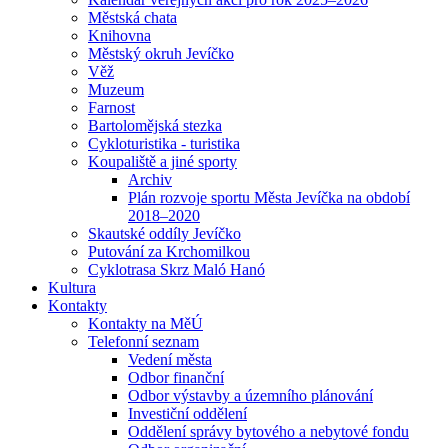
Městská chata
Knihovna
Městský okruh Jevíčko
Věž
Muzeum
Farnost
Bartolomějská stezka
Cykloturistika - turistika
Koupaliště a jiné sporty
Archiv
Plán rozvoje sportu Města Jevíčka na období
2018–2020
Skautské oddíly Jevíčko
Putování za Krchomilkou
Cyklotrasa Skrz Maló Hanó
Kultura
Kontakty
Kontakty na MěÚ
Telefonní seznam
Vedení města
Odbor finanční
Odbor výstavby a územního plánování
Investiční oddělení
Oddělení správy bytového a nebytové fondu