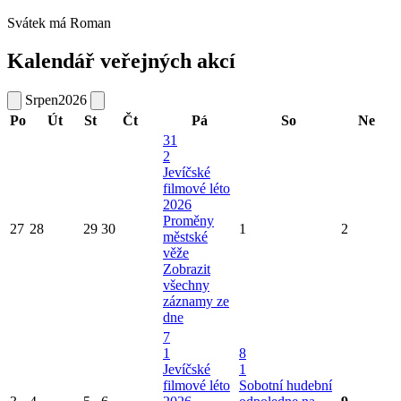
Svátek má
Roman
Kalendář veřejných akcí
Srpen
2026
Po
Út
St
Čt
Pá
So
Ne
31
2
Jevíčské
filmové léto
2026
Proměny
27
28
29
30
1
2
městské
věže
Zobrazit
všechny
záznamy ze
dne
7
1
8
Jevíčské
1
filmové léto
Sobotní hudební