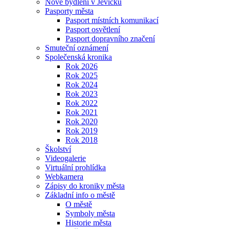
Nové bydlení v Jevíčku
Pasporty města
Pasport místních komunikací
Pasport osvětlení
Pasport dopravního značení
Smuteční oznámení
Společenská kronika
Rok 2026
Rok 2025
Rok 2024
Rok 2023
Rok 2022
Rok 2021
Rok 2020
Rok 2019
Rok 2018
Školství
Videogalerie
Virtuální prohlídka
Webkamera
Zápisy do kroniky města
Základní info o městě
O městě
Symboly města
Historie města