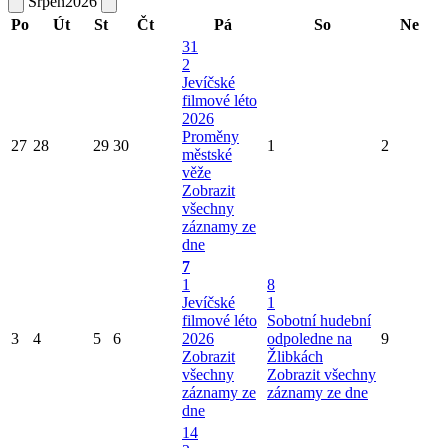
Srpen
2026
Po
Út
St
Čt
Pá
So
Ne
31
2
Jevíčské
filmové léto
2026
Proměny
27
28
29
30
1
2
městské
věže
Zobrazit
všechny
záznamy ze
dne
7
1
8
Jevíčské
1
filmové léto
Sobotní hudební
3
4
5
6
2026
odpoledne na
9
Zobrazit
Žlibkách
všechny
Zobrazit všechny
záznamy ze
záznamy ze dne
dne
14