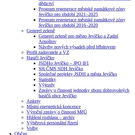
dědictví
Program regenerace městské památkové zóny
Jevíčko pro období 2021–2025
Program regenerace městské památkové zóny
Jevíčko pro období 2016–2020
Generel zeleně
Generel zeleně pro město Jevíčko a Zadní
Arnoštov
Návrhy nových výsadeb před hřbitovem
Profil zadavatele a VZ
Hasiči Jevíčko
JSDHo Jevíčko – JPO II⁄1
SH ČMS SDH Jevíčko
Společné projekty JSDH a města Jevíčko
Statistiky
Výjezdy
Zprávy o činnosti jednotky sboru dobrovolných
hasičů obce Jevíčko
Ankety
Místní energetická koncepce
Výroční zprávy o činnosti MěÚ
Hlášení rozhlasu – archiv
Výběrová personální řízení
Volby
Občan