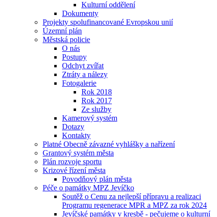
Kulturní oddělení
Dokumenty
Projekty spolufinancované Evropskou unií
Územní plán
Městská policie
O nás
Postupy
Odchyt zvířat
Ztráty a nálezy
Fotogalerie
Rok 2018
Rok 2017
Ze služby
Kamerový systém
Dotazy
Kontakty
Platné Obecně závazné vyhlášky a nařízení
Grantový systém města
Plán rozvoje sportu
Krizové řízení města
Povodňový plán města
Péče o památky MPZ Jevíčko
Soutěž o Cenu za nejlepší přípravu a realizaci
Programu regenerace MPR a MPZ za rok 2024
Jevíčské památky v kresbě - pečujeme o kulturní