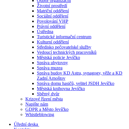
Odbor organizační
Životní prostředí
Matriční oddělení
Sociální oddělení
Povolování VHP
Právní oddělení
Ústředna
Turistické informační centrum
Kulturní oddělení
Středisko pečovatelské služby
Vedoucí technických pracovníků
Městská policie Jevíčko
Správa ubytovny
Správa muzea
Správa budov KD Astra, synagogy, věže a KD
Zadní Arnoštov
Správa domu hasičů, velitel JSDH Jevíčko
Městská knihovna Jevíčko
Sběrný dvůr
Krizové řízení města
Napište nám
GDPR a Město Jevíčko
Whistleblowing
Úřední deska