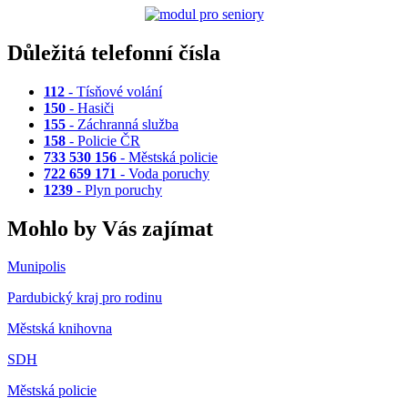
Důležitá telefonní čísla
112
- Tísňové volání
150
- Hasiči
155
- Záchranná služba
158
- Policie ČR
733 530 156
- Městská policie
722 659 171
- Voda poruchy
1239
- Plyn poruchy
Mohlo by Vás zajímat
Munipolis
Pardubický kraj pro rodinu
Městská knihovna
SDH
Městská policie