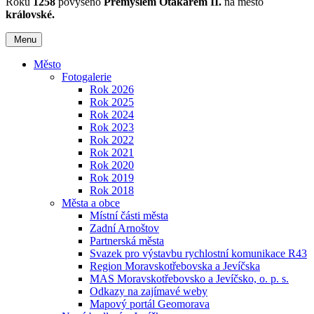
Roku
1258
povýšeno
Přemyslem Otakarem II.
na město
královské.
Menu
Město
Fotogalerie
Rok 2026
Rok 2025
Rok 2024
Rok 2023
Rok 2022
Rok 2021
Rok 2020
Rok 2019
Rok 2018
Města a obce
Místní části města
Zadní Arnoštov
Partnerská města
Svazek pro výstavbu rychlostní komunikace R43
Region Moravskotřebovska a Jevíčska
MAS Moravskotřebovsko a Jevíčsko, o. p. s.
Odkazy na zajímavé weby
Mapový portál Geomorava