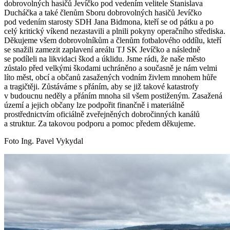
dobrovolných hasičů Jevíčko pod vedením velitele Stanislava
Ducháčka a také členům Sboru dobrovolných hasičů Jevíčko
pod vedením starosty SDH Jana Bidmona, kteří se od pátku a po
celý kritický víkend nezastavili a plnili pokyny operačního střediska.
Děkujeme všem dobrovolníkům a členům fotbalového oddílu, kteří
se snažili zamezit zaplavení areálu TJ SK Jevíčko a následně
se podíleli na likvidaci škod a úklidu. Jsme rádi, že naše město
zůstalo před velkými škodami uchráněno a současně je nám velmi
líto měst, obcí a občanů zasažených vodním živlem mnohem hůře
a tragičtěji. Zůstáváme s přáním, aby se již takové katastrofy
v budoucnu neděly a přáním mnoha sil všem postiženým. Zasažená
území a jejich občany lze podpořit finančně i materiálně
prostřednictvím oficiálně zveřejněných dobročinných kanálů
a struktur. Za takovou podporu a pomoc předem děkujeme.
Foto Ing. Pavel Vykydal