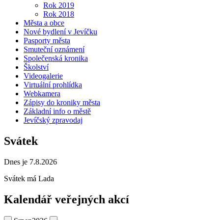
Rok 2019
Rok 2018
Města a obce
Nové bydlení v Jevíčku
Pasporty města
Smuteční oznámení
Společenská kronika
Školství
Videogalerie
Virtuální prohlídka
Webkamera
Zápisy do kroniky města
Základní info o městě
Jevíčský zpravodaj
Svátek
Dnes je 7.8.2026
Svátek má
Lada
Kalendář veřejných akcí