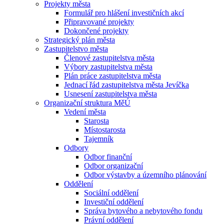
Projekty města
Formulář pro hlášení investičních akcí
Připravované projekty
Dokončené projekty
Strategický plán města
Zastupitelstvo města
Členové zastupitelstva města
Výbory zastupitelstva města
Plán práce zastupitelstva města
Jednací řád zastupitelstva města Jevíčka
Usnesení zastupitelstva města
Organizační struktura MěÚ
Vedení města
Starosta
Místostarosta
Tajemník
Odbory
Odbor finanční
Odbor organizační
Odbor výstavby a územního plánování
Oddělení
Sociální oddělení
Investiční oddělení
Správa bytového a nebytového fondu
Právní oddělení