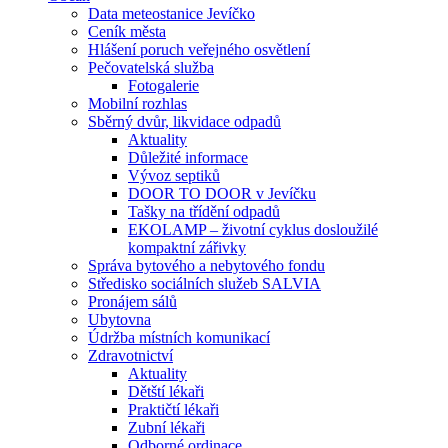
Data meteostanice Jevíčko
Ceník města
Hlášení poruch veřejného osvětlení
Pečovatelská služba
Fotogalerie
Mobilní rozhlas
Sběrný dvůr, likvidace odpadů
Aktuality
Důležité informace
Vývoz septiků
DOOR TO DOOR v Jevíčku
Tašky na třídění odpadů
EKOLAMP – životní cyklus dosloužilé
kompaktní zářivky
Správa bytového a nebytového fondu
Středisko sociálních služeb SALVIA
Pronájem sálů
Ubytovna
Údržba místních komunikací
Zdravotnictví
Aktuality
Dětští lékaři
Praktičtí lékaři
Zubní lékaři
Odborné ordinace