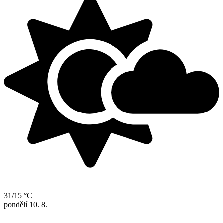
31/15 °C
pondělí
10. 8.