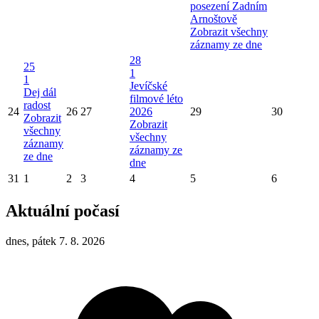
posezení Zadním
Arnoštově
Zobrazit všechny
záznamy ze dne
28
25
1
1
Jevíčské
Dej dál
filmové léto
radost
24
26
27
2026
29
30
Zobrazit
Zobrazit
všechny
všechny
záznamy
záznamy ze
ze dne
dne
31
1
2
3
4
5
6
Aktuální počasí
dnes, pátek 7. 8. 2026