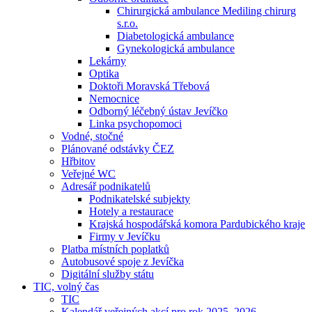
Chirurgická ambulance Mediling chirurg
s.r.o.
Diabetologická ambulance
Gynekologická ambulance
Lekárny
Optika
Doktoři Moravská Třebová
Nemocnice
Odborný léčebný ústav Jevíčko
Linka psychopomoci
Vodné, stočné
Plánované odstávky ČEZ
Hřbitov
Veřejné WC
Adresář podnikatelů
Podnikatelské subjekty
Hotely a restaurace
Krajská hospodářská komora Pardubického kraje
Firmy v Jevíčku
Platba místních poplatků
Autobusové spoje z Jevíčka
Digitální služby státu
TIC, volný čas
TIC
Kalendář veřejných akcí pro rok 2025–2026