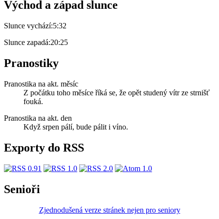
Východ a západ slunce
Slunce vychází:
5:32
Slunce zapadá:
20:25
Pranostiky
Pranostika na akt. měsíc
Z počátku toho měsíce říká se, že opět studený vítr ze strnišť
fouká.
Pranostika na akt. den
Když srpen pálí, bude pálit i víno.
Exporty do RSS
Senioři
Zjednodušená verze stránek nejen pro seniory