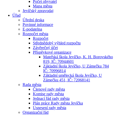
Počet obyvatel
Mapa města
Jevíčský zpravodaj
Úřad
Úřední deska
Povinné informace
E-podatelna
Rozpočet města
Rozpočet
Střednědobý výhled rozpočtu
Závěrečný účet
Příspěvkové organizace
Mateřská škola Jevíčko, K. H. Borovského
819, IČ: 70944601
Základní škola Jevíčko, U Zámečku 784
IČ: 70996814
Základní umělecká škola Jevíčko, U
Zámečku 451, IČ: 72068141
Rada města
Členové rady města
Komise rady města
Jednací řád rady města
Plán práce Rady města Jevíčka
Usnesení rady města
Organizační řád