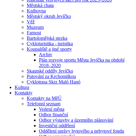
Městská chata
Knihovna
Městský okruh Jevíčko
Věž
Muzeum
Farnost
Bartolomějská stezka
Cykloturistika - turistika
Koupaliště a jiné sporty
Archiv
Plán rozvoje sportu Města Jevíčka na období
2018–2020
Skautské oddíly Jevíčko
Putování za Krchomilkou
Cyklotrasa Skrz Maló Hanó
Kultura
Kontakty
Kontakty na MěÚ
Telefonní seznam
Vedení města
Odbor finanční
Odbor výstavby a územního plánování
Investiční oddělení
Oddělení správy bytového a nebytové fondu