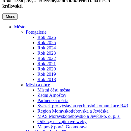
Roku
1258
povýšeno
Přemyslem Otakarem II.
na město
královské.
Menu
Město
Fotogalerie
Rok 2026
Rok 2025
Rok 2024
Rok 2023
Rok 2022
Rok 2021
Rok 2020
Rok 2019
Rok 2018
Města a obce
Místní části města
Zadní Arnoštov
Partnerská města
Svazek pro výstavbu rychlostní komunikace R43
Region Moravskotřebovska a Jevíčska
MAS Moravskotřebovsko a Jevíčsko, o. p. s.
Odkazy na zajímavé weby
Mapový portál Geomorava