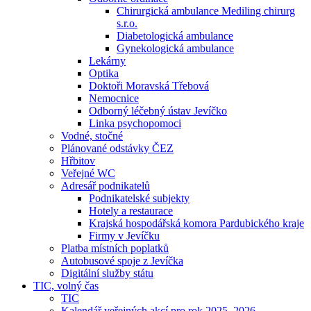
Chirurgická ambulance Mediling chirurg
s.r.o.
Diabetologická ambulance
Gynekologická ambulance
Lekárny
Optika
Doktoři Moravská Třebová
Nemocnice
Odborný léčebný ústav Jevíčko
Linka psychopomoci
Vodné, stočné
Plánované odstávky ČEZ
Hřbitov
Veřejné WC
Adresář podnikatelů
Podnikatelské subjekty
Hotely a restaurace
Krajská hospodářská komora Pardubického kraje
Firmy v Jevíčku
Platba místních poplatků
Autobusové spoje z Jevíčka
Digitální služby státu
TIC, volný čas
TIC
Kalendář veřejných akcí pro rok 2025–2026