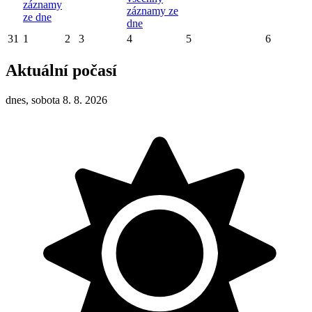
záznamy
záznamy ze
ze dne
dne
31
1
2
3
4
5
6
Aktuální počasí
dnes, sobota 8. 8. 2026