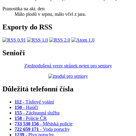
Pranostika na akt. den
Málo plodů v srpnu, málo včel z jara.
Exporty do RSS
Senioři
Zjednodušená verze stránek nejen pro seniory
Důležitá telefonní čísla
112
- Tísňové volání
150
- Hasiči
155
- Záchranná služba
158
- Policie ČR
733 530 156
- Městská policie
722 659 171
- Voda poruchy
1239
- Plyn poruchy