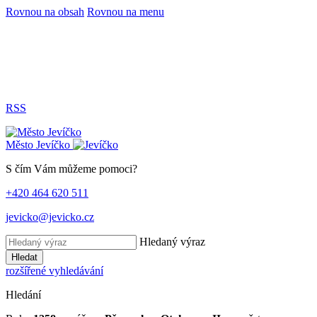
Rovnou na obsah
Rovnou na menu
RSS
Město
Jevíčko
S čím Vám můžeme pomoci?
+420 464 620 511
jevicko@jevicko.cz
Hledaný výraz
Hledat
rozšířené vyhledávání
Hledání