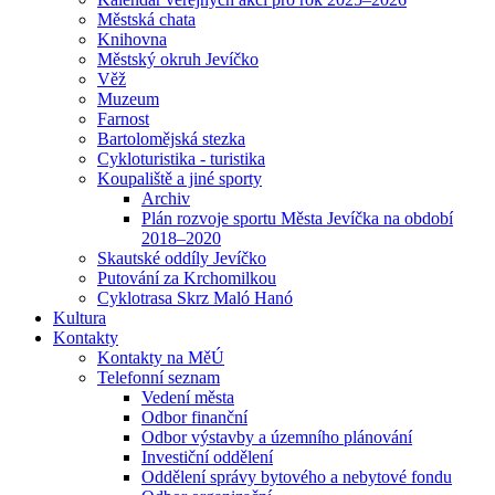
Městská chata
Knihovna
Městský okruh Jevíčko
Věž
Muzeum
Farnost
Bartolomějská stezka
Cykloturistika - turistika
Koupaliště a jiné sporty
Archiv
Plán rozvoje sportu Města Jevíčka na období
2018–2020
Skautské oddíly Jevíčko
Putování za Krchomilkou
Cyklotrasa Skrz Maló Hanó
Kultura
Kontakty
Kontakty na MěÚ
Telefonní seznam
Vedení města
Odbor finanční
Odbor výstavby a územního plánování
Investiční oddělení
Oddělení správy bytového a nebytové fondu