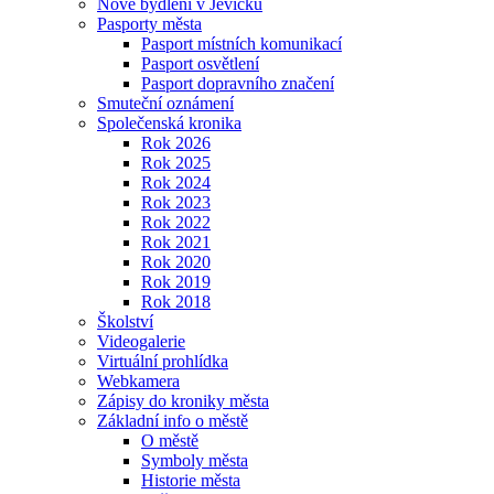
Nové bydlení v Jevíčku
Pasporty města
Pasport místních komunikací
Pasport osvětlení
Pasport dopravního značení
Smuteční oznámení
Společenská kronika
Rok 2026
Rok 2025
Rok 2024
Rok 2023
Rok 2022
Rok 2021
Rok 2020
Rok 2019
Rok 2018
Školství
Videogalerie
Virtuální prohlídka
Webkamera
Zápisy do kroniky města
Základní info o městě
O městě
Symboly města
Historie města