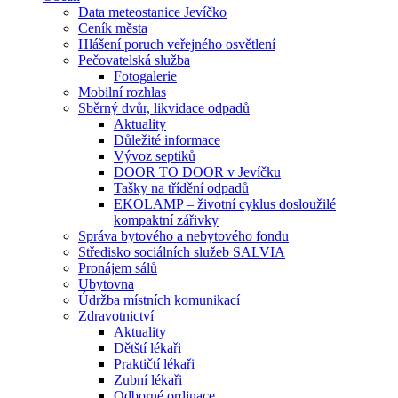
Data meteostanice Jevíčko
Ceník města
Hlášení poruch veřejného osvětlení
Pečovatelská služba
Fotogalerie
Mobilní rozhlas
Sběrný dvůr, likvidace odpadů
Aktuality
Důležité informace
Vývoz septiků
DOOR TO DOOR v Jevíčku
Tašky na třídění odpadů
EKOLAMP – životní cyklus dosloužilé
kompaktní zářivky
Správa bytového a nebytového fondu
Středisko sociálních služeb SALVIA
Pronájem sálů
Ubytovna
Údržba místních komunikací
Zdravotnictví
Aktuality
Dětští lékaři
Praktičtí lékaři
Zubní lékaři
Odborné ordinace