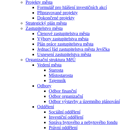
Projekty města
Formulář pro hlášení investičních akcí
Připravované projekty
Dokončené projekty
Strategický plán města
Zastupitelstvo města
Členové zastupitelstva města
Výbory zastupitelstva města
Plán práce zastupitelstva města
Jednací řád zastupitelstva města Jevíčka
Usnesení zastupitelstva města
Organizační struktura MěÚ
Vedení města
Starosta
Místostarosta
Tajemník
Odbory
Odbor finanční
Odbor organizační
Odbor výstavby a územního plánování
Oddělení
Sociální oddělení
Investiční oddělení
Správa bytového a nebytového fondu
Právní oddělení