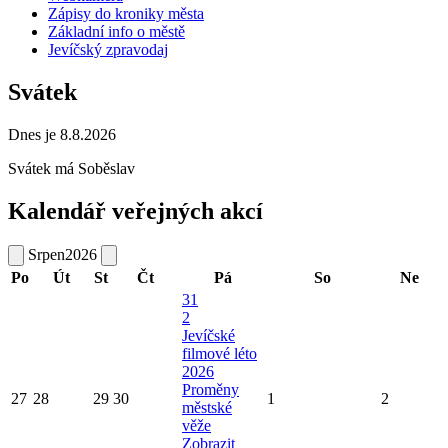
Zápisy do kroniky města
Základní info o městě
Jevíčský zpravodaj
Svátek
Dnes je 8.8.2026
Svátek má
Soběslav
Kalendář veřejných akcí
Srpen
2026
Po
Út
St
Čt
Pá
So
Ne
31
2
Jevíčské
filmové léto
2026
Proměny
27
28
29
30
1
2
městské
věže
Zobrazit