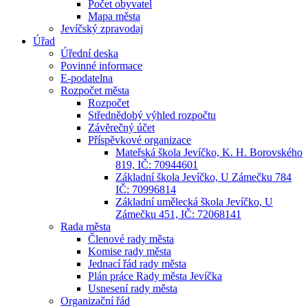
Počet obyvatel
Mapa města
Jevíčský zpravodaj
Úřad
Úřední deska
Povinné informace
E-podatelna
Rozpočet města
Rozpočet
Střednědobý výhled rozpočtu
Závěrečný účet
Příspěvkové organizace
Mateřská škola Jevíčko, K. H. Borovského
819, IČ: 70944601
Základní škola Jevíčko, U Zámečku 784
IČ: 70996814
Základní umělecká škola Jevíčko, U
Zámečku 451, IČ: 72068141
Rada města
Členové rady města
Komise rady města
Jednací řád rady města
Plán práce Rady města Jevíčka
Usnesení rady města
Organizační řád