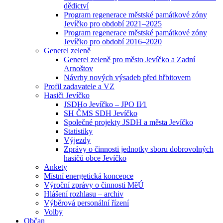
dědictví
Program regenerace městské památkové zóny
Jevíčko pro období 2021–2025
Program regenerace městské památkové zóny
Jevíčko pro období 2016–2020
Generel zeleně
Generel zeleně pro město Jevíčko a Zadní
Arnoštov
Návrhy nových výsadeb před hřbitovem
Profil zadavatele a VZ
Hasiči Jevíčko
JSDHo Jevíčko – JPO II⁄1
SH ČMS SDH Jevíčko
Společné projekty JSDH a města Jevíčko
Statistiky
Výjezdy
Zprávy o činnosti jednotky sboru dobrovolných
hasičů obce Jevíčko
Ankety
Místní energetická koncepce
Výroční zprávy o činnosti MěÚ
Hlášení rozhlasu – archiv
Výběrová personální řízení
Volby
Občan