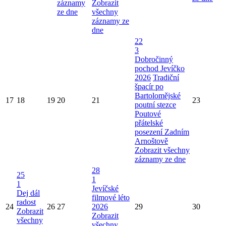
záznamy
Zobrazit
ze dne
všechny
záznamy ze
dne
22
3
Dobročinný
pochod Jevíčko
2026
Tradiční
špacír po
Bartolomějské
17
18
19
20
21
23
poutní stezce
Poutové
přátelské
posezení Zadním
Arnoštově
Zobrazit všechny
záznamy ze dne
28
25
1
1
Jevíčské
Dej dál
filmové léto
radost
24
26
27
2026
29
30
Zobrazit
Zobrazit
všechny
všechny