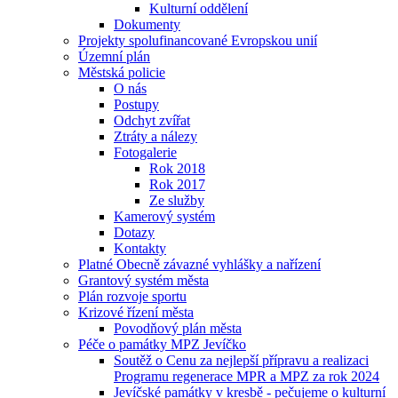
Kulturní oddělení
Dokumenty
Projekty spolufinancované Evropskou unií
Územní plán
Městská policie
O nás
Postupy
Odchyt zvířat
Ztráty a nálezy
Fotogalerie
Rok 2018
Rok 2017
Ze služby
Kamerový systém
Dotazy
Kontakty
Platné Obecně závazné vyhlášky a nařízení
Grantový systém města
Plán rozvoje sportu
Krizové řízení města
Povodňový plán města
Péče o památky MPZ Jevíčko
Soutěž o Cenu za nejlepší přípravu a realizaci
Programu regenerace MPR a MPZ za rok 2024
Jevíčské památky v kresbě - pečujeme o kulturní