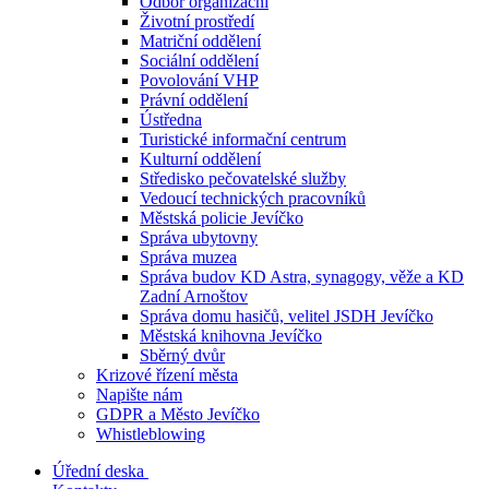
Odbor organizační
Životní prostředí
Matriční oddělení
Sociální oddělení
Povolování VHP
Právní oddělení
Ústředna
Turistické informační centrum
Kulturní oddělení
Středisko pečovatelské služby
Vedoucí technických pracovníků
Městská policie Jevíčko
Správa ubytovny
Správa muzea
Správa budov KD Astra, synagogy, věže a KD
Zadní Arnoštov
Správa domu hasičů, velitel JSDH Jevíčko
Městská knihovna Jevíčko
Sběrný dvůr
Krizové řízení města
Napište nám
GDPR a Město Jevíčko
Whistleblowing
Úřední deska