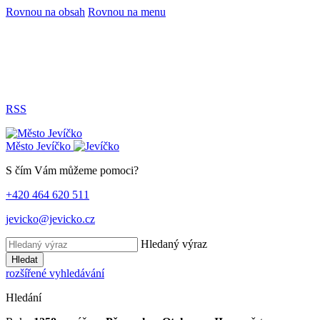
Rovnou na obsah
Rovnou na menu
RSS
Město
Jevíčko
S čím Vám můžeme pomoci?
+420 464 620 511
jevicko@jevicko.cz
Hledaný výraz
Hledat
rozšířené vyhledávání
Hledání