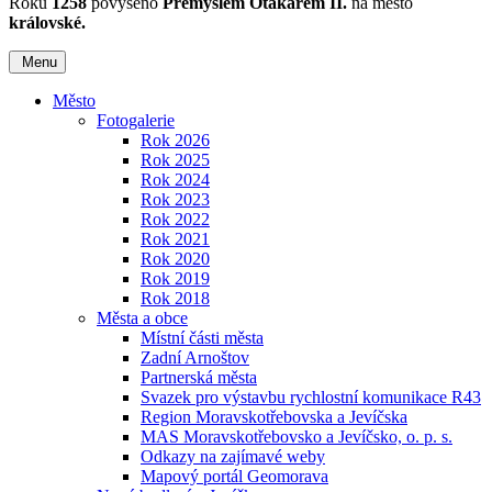
Roku
1258
povýšeno
Přemyslem Otakarem II.
na město
královské.
Menu
Město
Fotogalerie
Rok 2026
Rok 2025
Rok 2024
Rok 2023
Rok 2022
Rok 2021
Rok 2020
Rok 2019
Rok 2018
Města a obce
Místní části města
Zadní Arnoštov
Partnerská města
Svazek pro výstavbu rychlostní komunikace R43
Region Moravskotřebovska a Jevíčska
MAS Moravskotřebovsko a Jevíčsko, o. p. s.
Odkazy na zajímavé weby
Mapový portál Geomorava