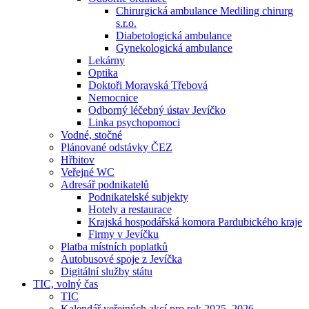
Chirurgická ambulance Mediling chirurg
s.r.o.
Diabetologická ambulance
Gynekologická ambulance
Lekárny
Optika
Doktoři Moravská Třebová
Nemocnice
Odborný léčebný ústav Jevíčko
Linka psychopomoci
Vodné, stočné
Plánované odstávky ČEZ
Hřbitov
Veřejné WC
Adresář podnikatelů
Podnikatelské subjekty
Hotely a restaurace
Krajská hospodářská komora Pardubického kraje
Firmy v Jevíčku
Platba místních poplatků
Autobusové spoje z Jevíčka
Digitální služby státu
TIC, volný čas
TIC
Kalendář veřejných akcí pro rok 2025–2026