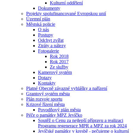
Kulturní oddělení
Dokumenty
Projekty spolufinancované Evropskou unií
Územní plán
Městská policie
O nás
Postupy
Odchyt zvířat
Ztráty a nálezy
Fotogalerie
Rok 2018
Rok 2017
Ze služby
Kamerový systém
Dotazy
Kontakty
Platné Obecně závazné vyhlášky a nařízení
Grantový systém města
Plán rozvoje sportu
Krizové řízení města
Povodňový plán města
Péče o památky MPZ Jevíčko
Soutěž o Cenu za nejlepší přípravu a realizaci
Programu regenerace MPR a MPZ za rok 2024
Jevíčské památky v kresbě - pečujeme o kulturní