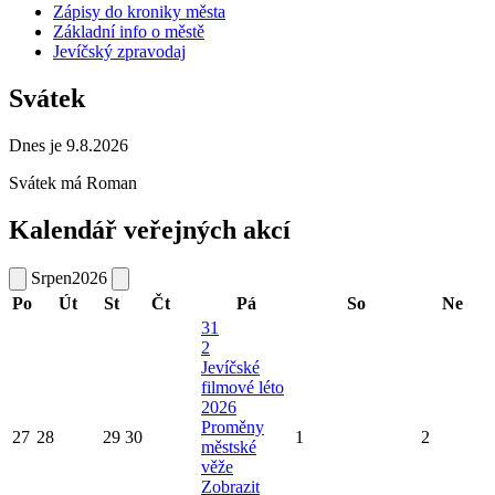
Zápisy do kroniky města
Základní info o městě
Jevíčský zpravodaj
Svátek
Dnes je 9.8.2026
Svátek má
Roman
Kalendář veřejných akcí
Srpen
2026
Po
Út
St
Čt
Pá
So
Ne
31
2
Jevíčské
filmové léto
2026
Proměny
27
28
29
30
1
2
městské
věže
Zobrazit