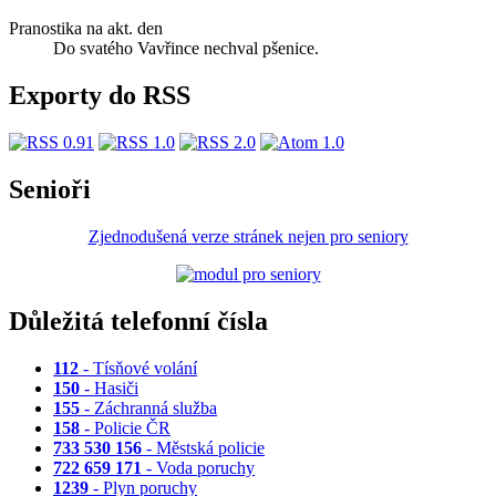
Pranostika na akt. den
Do svatého Vavřince nechval pšenice.
Exporty do RSS
Senioři
Zjednodušená verze stránek nejen pro seniory
Důležitá telefonní čísla
112
- Tísňové volání
150
- Hasiči
155
- Záchranná služba
158
- Policie ČR
733 530 156
- Městská policie
722 659 171
- Voda poruchy
1239
- Plyn poruchy