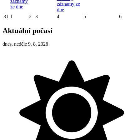
záznamy
záznamy ze
ze dne
dne
31
1
2
3
4
5
6
Aktuální počasí
dnes, neděle 9. 8. 2026