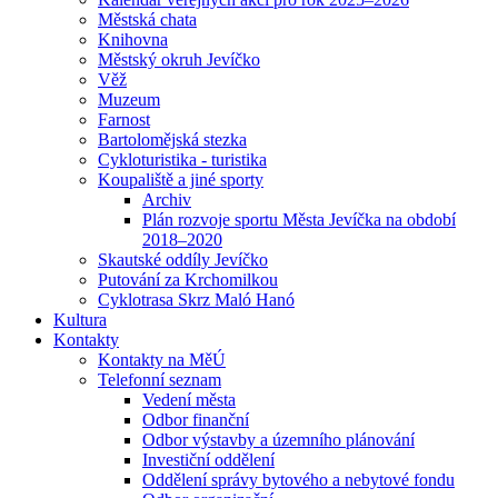
Městská chata
Knihovna
Městský okruh Jevíčko
Věž
Muzeum
Farnost
Bartolomějská stezka
Cykloturistika - turistika
Koupaliště a jiné sporty
Archiv
Plán rozvoje sportu Města Jevíčka na období
2018–2020
Skautské oddíly Jevíčko
Putování za Krchomilkou
Cyklotrasa Skrz Maló Hanó
Kultura
Kontakty
Kontakty na MěÚ
Telefonní seznam
Vedení města
Odbor finanční
Odbor výstavby a územního plánování
Investiční oddělení
Oddělení správy bytového a nebytové fondu