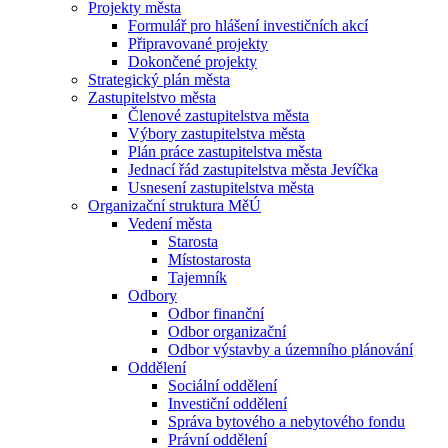
Projekty města
Formulář pro hlášení investičních akcí
Připravované projekty
Dokončené projekty
Strategický plán města
Zastupitelstvo města
Členové zastupitelstva města
Výbory zastupitelstva města
Plán práce zastupitelstva města
Jednací řád zastupitelstva města Jevíčka
Usnesení zastupitelstva města
Organizační struktura MěÚ
Vedení města
Starosta
Místostarosta
Tajemník
Odbory
Odbor finanční
Odbor organizační
Odbor výstavby a územního plánování
Oddělení
Sociální oddělení
Investiční oddělení
Správa bytového a nebytového fondu
Právní oddělení