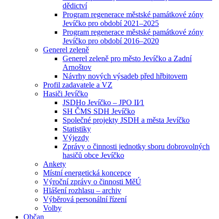
dědictví
Program regenerace městské památkové zóny
Jevíčko pro období 2021–2025
Program regenerace městské památkové zóny
Jevíčko pro období 2016–2020
Generel zeleně
Generel zeleně pro město Jevíčko a Zadní
Arnoštov
Návrhy nových výsadeb před hřbitovem
Profil zadavatele a VZ
Hasiči Jevíčko
JSDHo Jevíčko – JPO II⁄1
SH ČMS SDH Jevíčko
Společné projekty JSDH a města Jevíčko
Statistiky
Výjezdy
Zprávy o činnosti jednotky sboru dobrovolných
hasičů obce Jevíčko
Ankety
Místní energetická koncepce
Výroční zprávy o činnosti MěÚ
Hlášení rozhlasu – archiv
Výběrová personální řízení
Volby
Občan