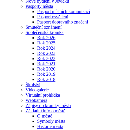
Nové bydlení v Jevíčku
Pasporty města
Pasport místních komunikací
Pasport osvětlení
Pasport dopravního značení
Smuteční oznámení
Společenská kronika
Rok 2026
Rok 2025
Rok 2024
Rok 2023
Rok 2022
Rok 2021
Rok 2020
Rok 2019
Rok 2018
Školství
Videogalerie
Virtuální prohlídka
Webkamera
Zápisy do kroniky města
Základní info o městě
O městě
Symboly města
Historie města