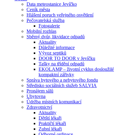
Data meteostanice Jevíčko
Ceník města
Hlášení poruch veřejného osvětlení
Pečovatelská služba
Fotogalerie
Mobilní rozhlas
Sběrný dvůr, likvidace odpadů
Aktuality
Důležité informace
Vývoz septiků
DOOR TO DOOR v Jevíčku
Tašky na třídění odpadů
EKOLAMP – životní cyklus dosloužilé
kompaktní zářivky
Správa bytového a nebytového fondu
Středisko sociálních služeb SALVIA
Pronájem sálů
Ubytovna
Údržba místních komunikací
Zdravotnictví
Aktuality
Dětští lékaři
Praktičtí lékaři
Zubní lékaři
Odborné ordinace