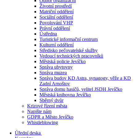
Odbor organizační
Životní prostředí
Matriční oddělení
Sociální oddělení
Povolování VHP
Právní oddělení
Ústředna
Turistické informační centrum
Kulturní oddělení
Středisko pečovatelské služby
Vedoucí technických pracovníků
Městská policie Jevíčko
Správa ubytovny
Správa muzea
Správa budov KD Astra, synagogy, věže a KD
Zadní Arnoštov
Správa domu hasičů, velitel JSDH Jevíčko
Městská knihovna Jevíčko
Sběrný dvůr
Krizové řízení města
Napište nám
GDPR a Město Jevíčko
Whistleblowing
Úřední deska