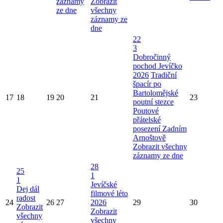
záznamy
Zobrazit
ze dne
všechny
záznamy ze
dne
22
3
Dobročinný
pochod Jevíčko
2026
Tradiční
špacír po
Bartolomějské
17
18
19
20
21
23
poutní stezce
Poutové
přátelské
posezení Zadním
Arnoštově
Zobrazit všechny
záznamy ze dne
28
25
1
1
Jevíčské
Dej dál
filmové léto
radost
24
26
27
2026
29
30
Zobrazit
Zobrazit
všechny
všechny