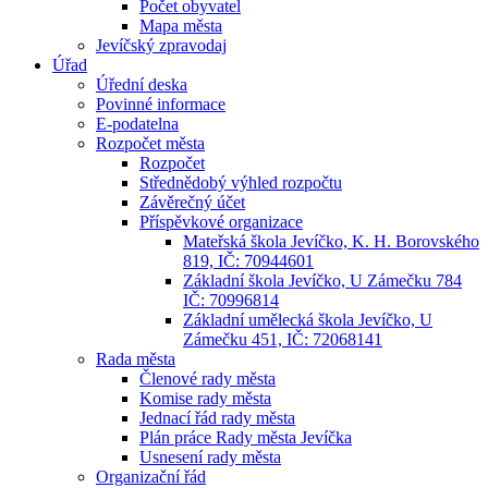
Počet obyvatel
Mapa města
Jevíčský zpravodaj
Úřad
Úřední deska
Povinné informace
E-podatelna
Rozpočet města
Rozpočet
Střednědobý výhled rozpočtu
Závěrečný účet
Příspěvkové organizace
Mateřská škola Jevíčko, K. H. Borovského
819, IČ: 70944601
Základní škola Jevíčko, U Zámečku 784
IČ: 70996814
Základní umělecká škola Jevíčko, U
Zámečku 451, IČ: 72068141
Rada města
Členové rady města
Komise rady města
Jednací řád rady města
Plán práce Rady města Jevíčka
Usnesení rady města
Organizační řád