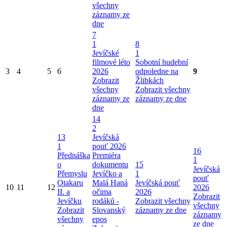
všechny
záznamy ze
dne
7
1
8
Jevíčské
1
filmové léto
Sobotní hudební
3
4
5
6
2026
odpoledne na
9
Zobrazit
Žlibkách
všechny
Zobrazit všechny
záznamy ze
záznamy ze dne
dne
14
2
13
Jevíčská
1
pouť 2026
16
Přednáška
Premiéra
1
o
dokumentu
15
Jevíčská
Přemyslu
Jevíčko a
1
pouť
Otakaru
Malá Haná
Jevíčská pouť
10
11
12
2026
II. a
očima
2026
Zobrazit
Jevíčku
rodáků -
Zobrazit všechny
všechny
Zobrazit
Slovanský
záznamy ze dne
záznamy
všechny
epos
ze dne