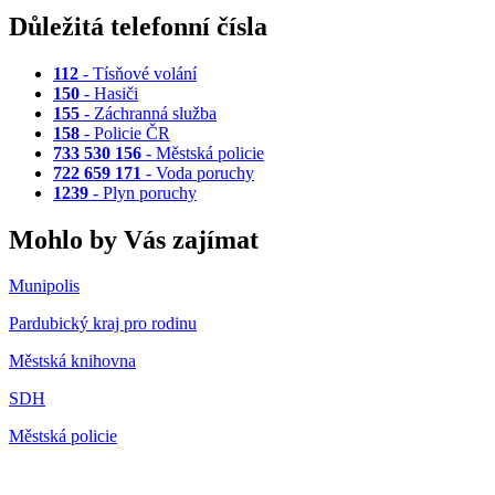
Důležitá telefonní čísla
112
- Tísňové volání
150
- Hasiči
155
- Záchranná služba
158
- Policie ČR
733 530 156
- Městská policie
722 659 171
- Voda poruchy
1239
- Plyn poruchy
Mohlo by Vás zajímat
Munipolis
Pardubický kraj pro rodinu
Městská knihovna
SDH
Městská policie