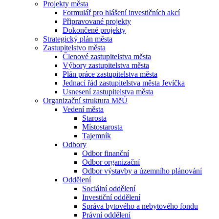
Projekty města
Formulář pro hlášení investičních akcí
Připravované projekty
Dokončené projekty
Strategický plán města
Zastupitelstvo města
Členové zastupitelstva města
Výbory zastupitelstva města
Plán práce zastupitelstva města
Jednací řád zastupitelstva města Jevíčka
Usnesení zastupitelstva města
Organizační struktura MěÚ
Vedení města
Starosta
Místostarosta
Tajemník
Odbory
Odbor finanční
Odbor organizační
Odbor výstavby a územního plánování
Oddělení
Sociální oddělení
Investiční oddělení
Správa bytového a nebytového fondu
Právní oddělení