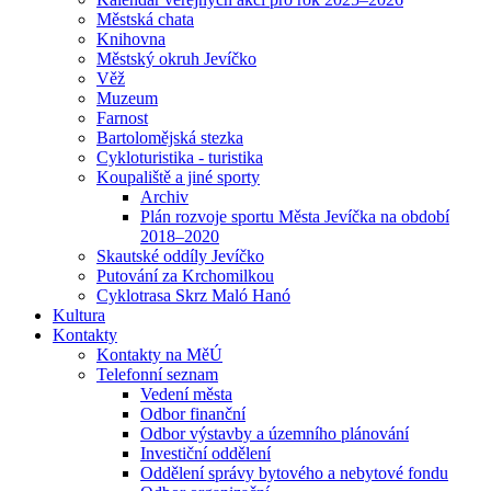
Městská chata
Knihovna
Městský okruh Jevíčko
Věž
Muzeum
Farnost
Bartolomějská stezka
Cykloturistika - turistika
Koupaliště a jiné sporty
Archiv
Plán rozvoje sportu Města Jevíčka na období
2018–2020
Skautské oddíly Jevíčko
Putování za Krchomilkou
Cyklotrasa Skrz Maló Hanó
Kultura
Kontakty
Kontakty na MěÚ
Telefonní seznam
Vedení města
Odbor finanční
Odbor výstavby a územního plánování
Investiční oddělení
Oddělení správy bytového a nebytové fondu