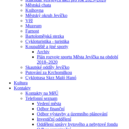
Městská chata
Knihovna
Městský okruh Jevíčko
Věž
Muzeum
Farnost
Bartolomějská stezka
Cykloturistika - turistika
Koupaliště a jiné sporty
Archiv
Plán rozvoje sportu Města Jevíčka na období
2018–2020
Skautské oddíly Jevíčko
Putování za Krchomilkou
Cyklotrasa Skrz Maló Hanó
Kultura
Kontakty
Kontakty na MěÚ
Telefonní seznam
Vedení města
Odbor finanční
Odbor výstavby a územního plánování
Investiční oddělení
Oddělení správy bytového a nebytové fondu