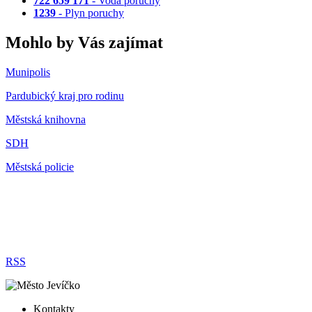
722 659 171
- Voda poruchy
1239
- Plyn poruchy
Mohlo by Vás zajímat
Munipolis
Pardubický kraj pro rodinu
Městská knihovna
SDH
Městská policie
RSS
Kontakty