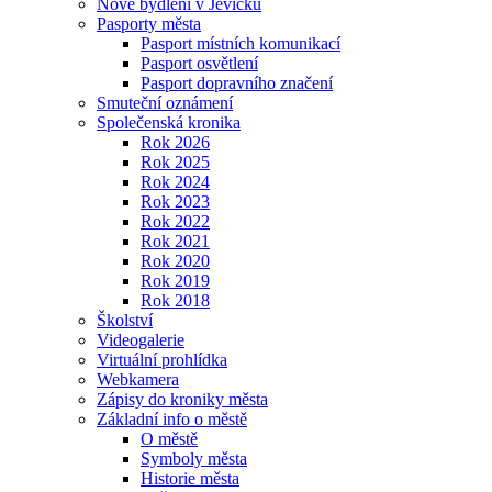
Nové bydlení v Jevíčku
Pasporty města
Pasport místních komunikací
Pasport osvětlení
Pasport dopravního značení
Smuteční oznámení
Společenská kronika
Rok 2026
Rok 2025
Rok 2024
Rok 2023
Rok 2022
Rok 2021
Rok 2020
Rok 2019
Rok 2018
Školství
Videogalerie
Virtuální prohlídka
Webkamera
Zápisy do kroniky města
Základní info o městě
O městě
Symboly města
Historie města