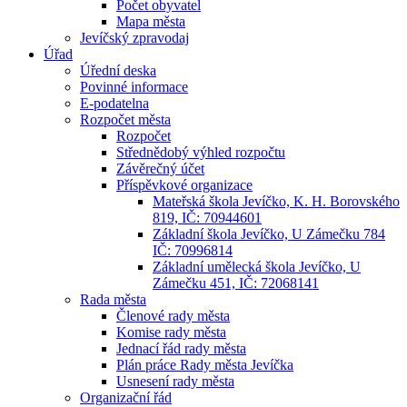
Počet obyvatel
Mapa města
Jevíčský zpravodaj
Úřad
Úřední deska
Povinné informace
E-podatelna
Rozpočet města
Rozpočet
Střednědobý výhled rozpočtu
Závěrečný účet
Příspěvkové organizace
Mateřská škola Jevíčko, K. H. Borovského
819, IČ: 70944601
Základní škola Jevíčko, U Zámečku 784
IČ: 70996814
Základní umělecká škola Jevíčko, U
Zámečku 451, IČ: 72068141
Rada města
Členové rady města
Komise rady města
Jednací řád rady města
Plán práce Rady města Jevíčka
Usnesení rady města
Organizační řád