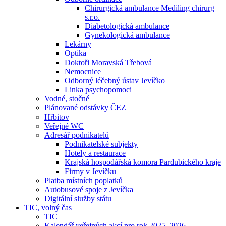
Chirurgická ambulance Mediling chirurg
s.r.o.
Diabetologická ambulance
Gynekologická ambulance
Lekárny
Optika
Doktoři Moravská Třebová
Nemocnice
Odborný léčebný ústav Jevíčko
Linka psychopomoci
Vodné, stočné
Plánované odstávky ČEZ
Hřbitov
Veřejné WC
Adresář podnikatelů
Podnikatelské subjekty
Hotely a restaurace
Krajská hospodářská komora Pardubického kraje
Firmy v Jevíčku
Platba místních poplatků
Autobusové spoje z Jevíčka
Digitální služby státu
TIC, volný čas
TIC
Kalendář veřejných akcí pro rok 2025–2026