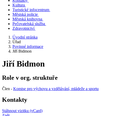
Kontakty
Kultura
Turistické infocentrum
Městská policie
Městská knihovna
Pečovatelská služba
Zdravotnictví
Úvodní stránka
Úřad
Povinné informace
Jiří Bidmon
Jiří Bidmon
Role v org. struktuře
Člen -
Komise pro výchovu a vzdělávání, mládeže a sportu
Kontakty
Stáhnout vizitku (vCard)
Zpět