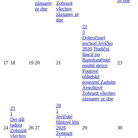
ze dne
záznamy
Zobrazit
ze dne
všechny
záznamy ze
dne
22
3
Dobročinný
pochod Jevíčko
2026
Tradiční
špacír po
Bartolomějské
17
18
19
20
21
23
poutní stezce
Poutové
přátelské
posezení Zadním
Arnoštově
Zobrazit všechny
záznamy ze dne
28
25
1
1
Jevíčské
Dej dál
filmové léto
radost
24
26
27
2026
29
30
Zobrazit
Zobrazit
všechny