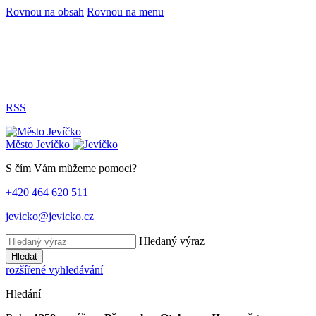
Rovnou na obsah
Rovnou na menu
RSS
Město
Jevíčko
S čím Vám můžeme pomoci?
+420 464 620 511
jevicko@jevicko.cz
Hledaný výraz
Hledat
rozšířené vyhledávání
Hledání