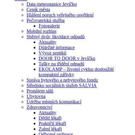
Data meteostanice Jevíčko
Ceník města
Hlášení poruch veřejného osvětlení
Pečovatelská služba
Fotogalerie
Mobilní rozhlas
Sběrný dvůr, likvidace odpadů
Aktuality
Důležité informace
Vývoz septiků
DOOR TO DOOR v Jevíčku
Tašky na třídění odpadů
EKOLAMP – životní cyklus dosloužilé
kompaktní zářivky
Správa bytového a nebytového fondu
Středisko sociálních služeb SALVIA
Pronájem sálů
Ubytovna
Údržba místních komunikací
Zdravotnictví
Aktuality
Dětští lékaři
Praktičtí lékaři
Zubní lékaři
Odborné ordinace