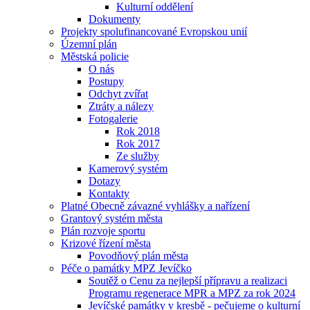
Kulturní oddělení
Dokumenty
Projekty spolufinancované Evropskou unií
Územní plán
Městská policie
O nás
Postupy
Odchyt zvířat
Ztráty a nálezy
Fotogalerie
Rok 2018
Rok 2017
Ze služby
Kamerový systém
Dotazy
Kontakty
Platné Obecně závazné vyhlášky a nařízení
Grantový systém města
Plán rozvoje sportu
Krizové řízení města
Povodňový plán města
Péče o památky MPZ Jevíčko
Soutěž o Cenu za nejlepší přípravu a realizaci
Programu regenerace MPR a MPZ za rok 2024
Jevíčské památky v kresbě - pečujeme o kulturní