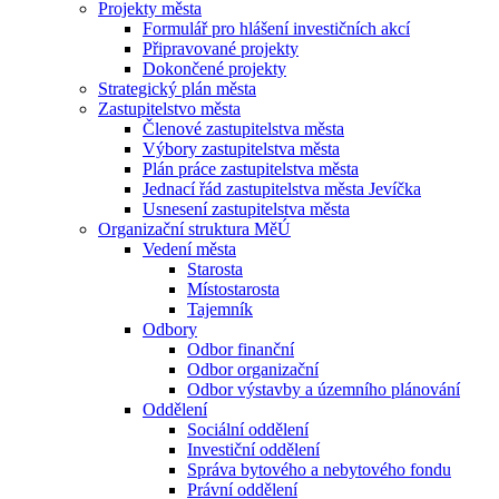
Projekty města
Formulář pro hlášení investičních akcí
Připravované projekty
Dokončené projekty
Strategický plán města
Zastupitelstvo města
Členové zastupitelstva města
Výbory zastupitelstva města
Plán práce zastupitelstva města
Jednací řád zastupitelstva města Jevíčka
Usnesení zastupitelstva města
Organizační struktura MěÚ
Vedení města
Starosta
Místostarosta
Tajemník
Odbory
Odbor finanční
Odbor organizační
Odbor výstavby a územního plánování
Oddělení
Sociální oddělení
Investiční oddělení
Správa bytového a nebytového fondu
Právní oddělení