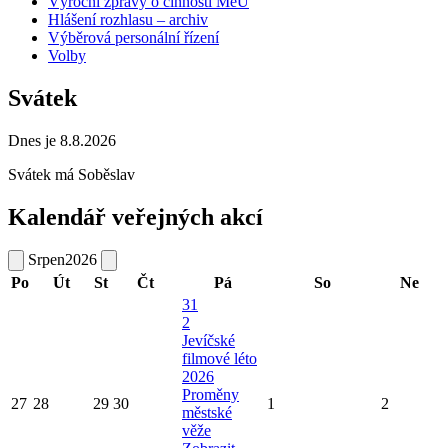
Výroční zprávy o činnosti MěÚ
Hlášení rozhlasu – archiv
Výběrová personální řízení
Volby
Svátek
Dnes je 8.8.2026
Svátek má
Soběslav
Kalendář veřejných akcí
Srpen
2026
Po
Út
St
Čt
Pá
So
Ne
31
2
Jevíčské
filmové léto
2026
Proměny
27
28
29
30
1
2
městské
věže