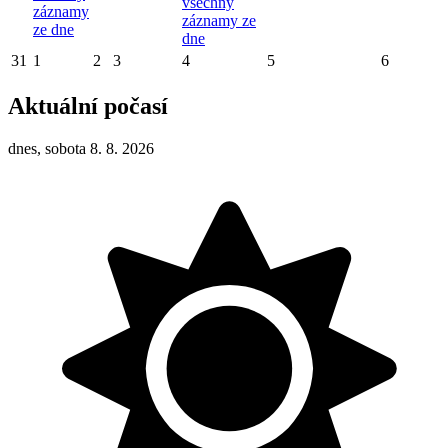
všechny
záznamy
záznamy ze
ze dne
dne
31
1
2
3
4
5
6
Aktuální počasí
dnes, sobota 8. 8. 2026