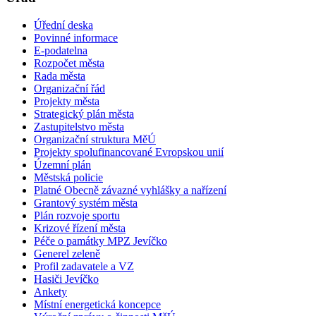
Úřední deska
Povinné informace
E-podatelna
Rozpočet města
Rada města
Organizační řád
Projekty města
Strategický plán města
Zastupitelstvo města
Organizační struktura MěÚ
Projekty spolufinancované Evropskou unií
Územní plán
Městská policie
Platné Obecně závazné vyhlášky a nařízení
Grantový systém města
Plán rozvoje sportu
Krizové řízení města
Péče o památky MPZ Jevíčko
Generel zeleně
Profil zadavatele a VZ
Hasiči Jevíčko
Ankety
Místní energetická koncepce