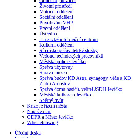
Odbor organizační
Životní prostředí
Matriční oddělení
Sociální oddělení
Povolování VHP
Právní oddělení
Ústředna
Turistické informační centrum
Kulturní oddělení
Středisko pečovatelské služby
Vedoucí technických pracovníků
Městská policie Jevíčko
Správa ubytovny
Správa muzea
Správa budov KD Astra, synagogy, věže a KD
Zadní Arnoštov
Správa domu hasičů, velitel JSDH Jevíčko
Městská knihovna Jevíčko
Sběrný dvůr
Krizové řízení města
Napište nám
GDPR a Město Jevíčko
Whistleblowing
Úřední deska