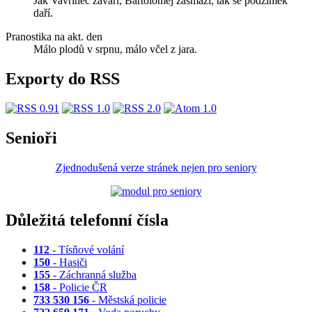
Jak Vavřinec zavaří, Bartoloměj zasmaží, tak se podzimek
daří.
Pranostika na akt. den
Málo plodů v srpnu, málo včel z jara.
Exporty do RSS
Senioři
Zjednodušená verze stránek nejen pro seniory
Důležitá telefonní čísla
112
- Tísňové volání
150
- Hasiči
155
- Záchranná služba
158
- Policie ČR
733 530 156
- Městská policie