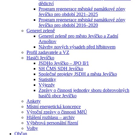
dědictví
Program regenerace městské památkové zóny
Jevíčko pro období 2021–2025
Program regenerace městské památkové zóny
Jevíčko pro období 2016–2020
Generel zeleně
Generel zeleně pro město Jevíčko a Zadní
Arnoštov
Návrhy nových výsadeb před hřbitovem
Profil zadavatele a VZ
Hasiči Jevíčko
JSDHo Jevíčko – JPO II⁄1
SH ČMS SDH Jevíčko
Společné projekty JSDH a města Jevíčko
Statistiky
Výjezdy
Zprávy o činnosti jednotky sboru dobrovolných
hasičů obce Jevíčko
Ankety
Místní energetická koncepce
Výroční zprávy o činnosti MěÚ
Hlášení rozhlasu – archiv
Výběrová personální řízení
Volby
Občan