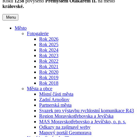
Roku
1258
povýšeno
Přemyslem Otakarem II.
na město
královské.
Menu
Město
Fotogalerie
Rok 2026
Rok 2025
Rok 2024
Rok 2023
Rok 2022
Rok 2021
Rok 2020
Rok 2019
Rok 2018
Města a obce
Místní části města
Zadní Arnoštov
Partnerská města
Svazek pro výstavbu rychlostní komunikace R43
Region Moravskotřebovska a Jevíčska
MAS Moravskotřebovsko a Jevíčsko, o. p. s.
Odkazy na zajímavé weby
Mapový portál Geomorava