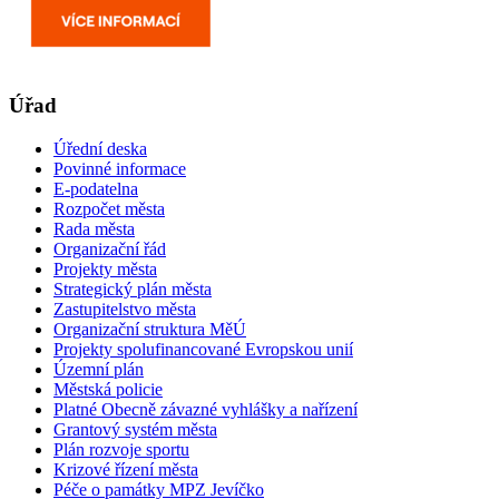
Úřad
Úřední deska
Povinné informace
E-podatelna
Rozpočet města
Rada města
Organizační řád
Projekty města
Strategický plán města
Zastupitelstvo města
Organizační struktura MěÚ
Projekty spolufinancované Evropskou unií
Územní plán
Městská policie
Platné Obecně závazné vyhlášky a nařízení
Grantový systém města
Plán rozvoje sportu
Krizové řízení města
Péče o památky MPZ Jevíčko