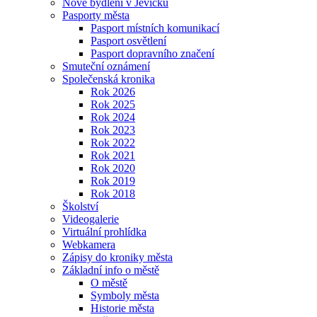
Nové bydlení v Jevíčku
Pasporty města
Pasport místních komunikací
Pasport osvětlení
Pasport dopravního značení
Smuteční oznámení
Společenská kronika
Rok 2026
Rok 2025
Rok 2024
Rok 2023
Rok 2022
Rok 2021
Rok 2020
Rok 2019
Rok 2018
Školství
Videogalerie
Virtuální prohlídka
Webkamera
Zápisy do kroniky města
Základní info o městě
O městě
Symboly města
Historie města