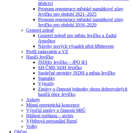
dědictví
Program regenerace městské památkové zóny
Jevíčko pro období 2021–2025
Program regenerace městské památkové zóny
Jevíčko pro období 2016–2020
Generel zeleně
Generel zeleně pro město Jevíčko a Zadní
Arnoštov
Návrhy nových výsadeb před hřbitovem
Profil zadavatele a VZ
Hasiči Jevíčko
JSDHo Jevíčko – JPO II⁄1
SH ČMS SDH Jevíčko
Společné projekty JSDH a města Jevíčko
Statistiky
Výjezdy
Zprávy o činnosti jednotky sboru dobrovolných
hasičů obce Jevíčko
Ankety
Místní energetická koncepce
Výroční zprávy o činnosti MěÚ
Hlášení rozhlasu – archiv
Výběrová personální řízení
Volby
Občan