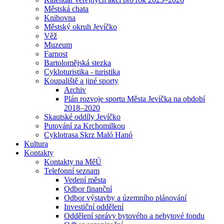
Městská chata
Knihovna
Městský okruh Jevíčko
Věž
Muzeum
Farnost
Bartolomějská stezka
Cykloturistika - turistika
Koupaliště a jiné sporty
Archiv
Plán rozvoje sportu Města Jevíčka na období
2018–2020
Skautské oddíly Jevíčko
Putování za Krchomilkou
Cyklotrasa Skrz Maló Hanó
Kultura
Kontakty
Kontakty na MěÚ
Telefonní seznam
Vedení města
Odbor finanční
Odbor výstavby a územního plánování
Investiční oddělení
Oddělení správy bytového a nebytové fondu