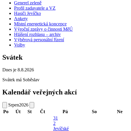
Generel zeleně
Profil zadavatele a VZ
Hasiči Jevíčko
Ankety
Místní energetická koncepce
Výroční zprávy o činnosti MěÚ
Hlášení rozhlasu – archiv
Výběrová personální řízení
Volby
Svátek
Dnes je 8.8.2026
Svátek má
Soběslav
Kalendář veřejných akcí
Srpen
2026
Po
Út
St
Čt
Pá
So
Ne
31
2
Jevíčské