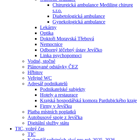
Chirurgická ambulance Mediling chirurg
s.r.o.
Diabetologická ambulance
Gynekologická ambulance
Lekárny
Optika
Doktoři Moravská Třebová
Nemocnice
Odborný léčebný ústav Jevíčko
Linka psychopomoci
Vodné, stočné
Plánované odstávky ČEZ
Hřbitov
Veřejné WC
Adresář podnikatelů
Podnikatelské subjekty
Hotely a restaurace
Krajská hospodářská komora Pardubického kraje
Firmy v Jevíčku
Platba místních poplatků
Autobusové spoje z Jevíčka
Digitální služby státu
TIC, volný čas
TIC
Kalendář veřejných akcí pro rok 2025–2026