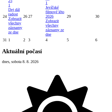
25
1
1
Jevíčské
Dej dál
filmové léto
radost
24
26
27
2026
29
30
Zobrazit
Zobrazit
všechny
všechny
záznamy
záznamy ze
ze dne
dne
31
1
2
3
4
5
6
Aktuální počasí
dnes, sobota 8. 8. 2026