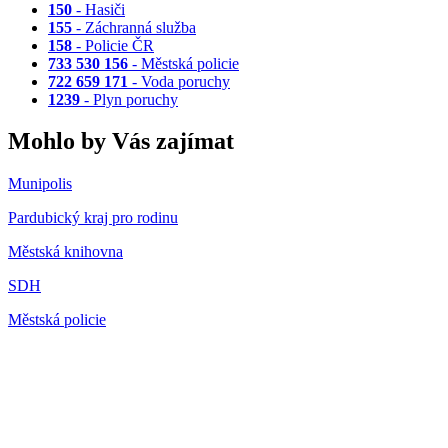
150
- Hasiči
155
- Záchranná služba
158
- Policie ČR
733 530 156
- Městská policie
722 659 171
- Voda poruchy
1239
- Plyn poruchy
Mohlo by Vás zajímat
Munipolis
Pardubický kraj pro rodinu
Městská knihovna
SDH
Městská policie