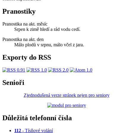
Pranostiky
Pranostika na akt. měsíc
Srpen k zimě hledí a rád vodu cedí.
Pranostika na akt. den
Málo plodů v srpnu, málo včel z jara.
Exporty do RSS
Senioři
Zjednodušená verze stránek nejen pro seniory
Důležitá telefonní čísla
112
- Tísňové volání