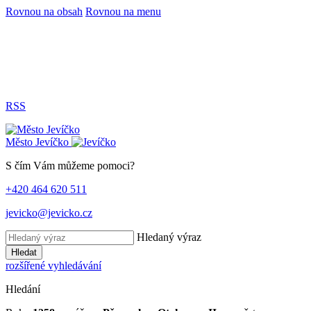
Rovnou na obsah
Rovnou na menu
RSS
Město
Jevíčko
S čím Vám můžeme pomoci?
+420 464 620 511
jevicko@jevicko.cz
Hledaný výraz
Hledat
rozšířené vyhledávání
Hledání