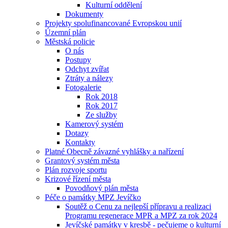
Kulturní oddělení
Dokumenty
Projekty spolufinancované Evropskou unií
Územní plán
Městská policie
O nás
Postupy
Odchyt zvířat
Ztráty a nálezy
Fotogalerie
Rok 2018
Rok 2017
Ze služby
Kamerový systém
Dotazy
Kontakty
Platné Obecně závazné vyhlášky a nařízení
Grantový systém města
Plán rozvoje sportu
Krizové řízení města
Povodňový plán města
Péče o památky MPZ Jevíčko
Soutěž o Cenu za nejlepší přípravu a realizaci
Programu regenerace MPR a MPZ za rok 2024
Jevíčské památky v kresbě - pečujeme o kulturní