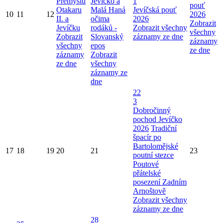
Přemyslu
Jevíčko a
1
pouť
Otakaru
Malá Haná
Jevíčská pouť
10
11
12
2026
II. a
očima
2026
Zobrazit
Jevíčku
rodáků -
Zobrazit všechny
všechny
Zobrazit
Slovanský
záznamy ze dne
záznamy
všechny
epos
ze dne
záznamy
Zobrazit
ze dne
všechny
záznamy ze
dne
22
3
Dobročinný
pochod Jevíčko
2026
Tradiční
špacír po
Bartolomějské
17
18
19
20
21
23
poutní stezce
Poutové
přátelské
posezení Zadním
Arnoštově
Zobrazit všechny
záznamy ze dne
28