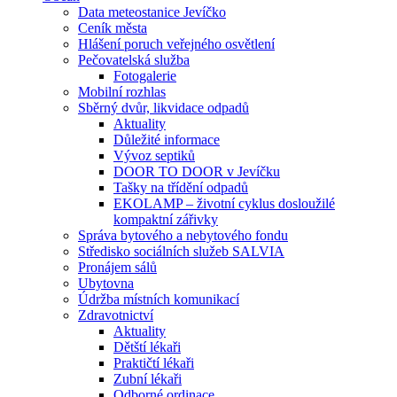
Data meteostanice Jevíčko
Ceník města
Hlášení poruch veřejného osvětlení
Pečovatelská služba
Fotogalerie
Mobilní rozhlas
Sběrný dvůr, likvidace odpadů
Aktuality
Důležité informace
Vývoz septiků
DOOR TO DOOR v Jevíčku
Tašky na třídění odpadů
EKOLAMP – životní cyklus dosloužilé
kompaktní zářivky
Správa bytového a nebytového fondu
Středisko sociálních služeb SALVIA
Pronájem sálů
Ubytovna
Údržba místních komunikací
Zdravotnictví
Aktuality
Dětští lékaři
Praktičtí lékaři
Zubní lékaři
Odborné ordinace