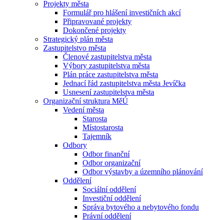
Projekty města
Formulář pro hlášení investičních akcí
Připravované projekty
Dokončené projekty
Strategický plán města
Zastupitelstvo města
Členové zastupitelstva města
Výbory zastupitelstva města
Plán práce zastupitelstva města
Jednací řád zastupitelstva města Jevíčka
Usnesení zastupitelstva města
Organizační struktura MěÚ
Vedení města
Starosta
Místostarosta
Tajemník
Odbory
Odbor finanční
Odbor organizační
Odbor výstavby a územního plánování
Oddělení
Sociální oddělení
Investiční oddělení
Správa bytového a nebytového fondu
Právní oddělení