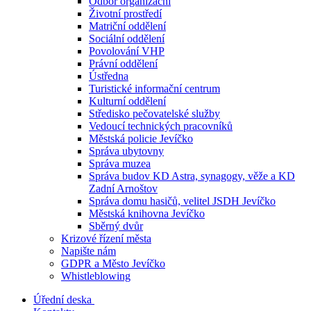
Odbor organizační
Životní prostředí
Matriční oddělení
Sociální oddělení
Povolování VHP
Právní oddělení
Ústředna
Turistické informační centrum
Kulturní oddělení
Středisko pečovatelské služby
Vedoucí technických pracovníků
Městská policie Jevíčko
Správa ubytovny
Správa muzea
Správa budov KD Astra, synagogy, věže a KD
Zadní Arnoštov
Správa domu hasičů, velitel JSDH Jevíčko
Městská knihovna Jevíčko
Sběrný dvůr
Krizové řízení města
Napište nám
GDPR a Město Jevíčko
Whistleblowing
Úřední deska