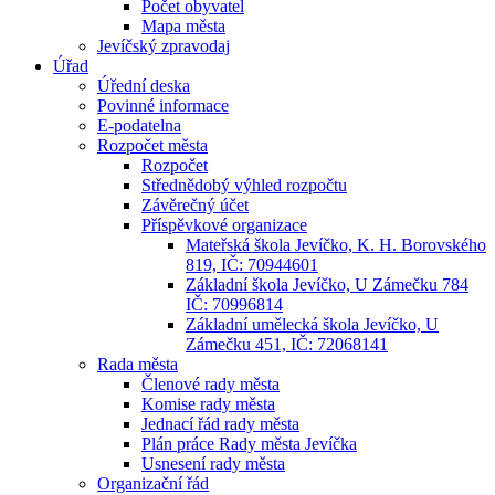
Počet obyvatel
Mapa města
Jevíčský zpravodaj
Úřad
Úřední deska
Povinné informace
E-podatelna
Rozpočet města
Rozpočet
Střednědobý výhled rozpočtu
Závěrečný účet
Příspěvkové organizace
Mateřská škola Jevíčko, K. H. Borovského
819, IČ: 70944601
Základní škola Jevíčko, U Zámečku 784
IČ: 70996814
Základní umělecká škola Jevíčko, U
Zámečku 451, IČ: 72068141
Rada města
Členové rady města
Komise rady města
Jednací řád rady města
Plán práce Rady města Jevíčka
Usnesení rady města
Organizační řád