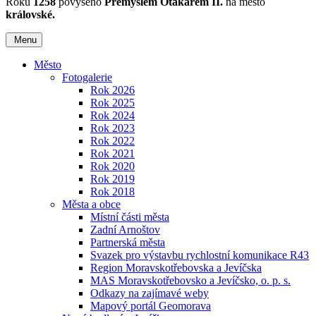
Roku
1258
povýšeno
Přemyslem Otakarem II.
na město
královské.
Menu
Město
Fotogalerie
Rok 2026
Rok 2025
Rok 2024
Rok 2023
Rok 2022
Rok 2021
Rok 2020
Rok 2019
Rok 2018
Města a obce
Místní části města
Zadní Arnoštov
Partnerská města
Svazek pro výstavbu rychlostní komunikace R43
Region Moravskotřebovska a Jevíčska
MAS Moravskotřebovsko a Jevíčsko, o. p. s.
Odkazy na zajímavé weby
Mapový portál Geomorava