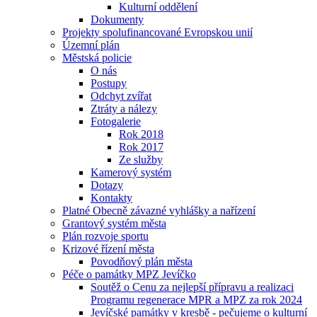
Kulturní oddělení
Dokumenty
Projekty spolufinancované Evropskou unií
Územní plán
Městská policie
O nás
Postupy
Odchyt zvířat
Ztráty a nálezy
Fotogalerie
Rok 2018
Rok 2017
Ze služby
Kamerový systém
Dotazy
Kontakty
Platné Obecně závazné vyhlášky a nařízení
Grantový systém města
Plán rozvoje sportu
Krizové řízení města
Povodňový plán města
Péče o památky MPZ Jevíčko
Soutěž o Cenu za nejlepší přípravu a realizaci
Programu regenerace MPR a MPZ za rok 2024
Jevíčské památky v kresbě - pečujeme o kulturní