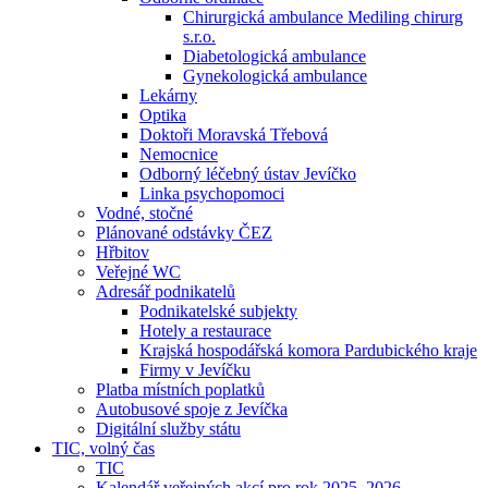
Chirurgická ambulance Mediling chirurg
s.r.o.
Diabetologická ambulance
Gynekologická ambulance
Lekárny
Optika
Doktoři Moravská Třebová
Nemocnice
Odborný léčebný ústav Jevíčko
Linka psychopomoci
Vodné, stočné
Plánované odstávky ČEZ
Hřbitov
Veřejné WC
Adresář podnikatelů
Podnikatelské subjekty
Hotely a restaurace
Krajská hospodářská komora Pardubického kraje
Firmy v Jevíčku
Platba místních poplatků
Autobusové spoje z Jevíčka
Digitální služby státu
TIC, volný čas
TIC
Kalendář veřejných akcí pro rok 2025–2026