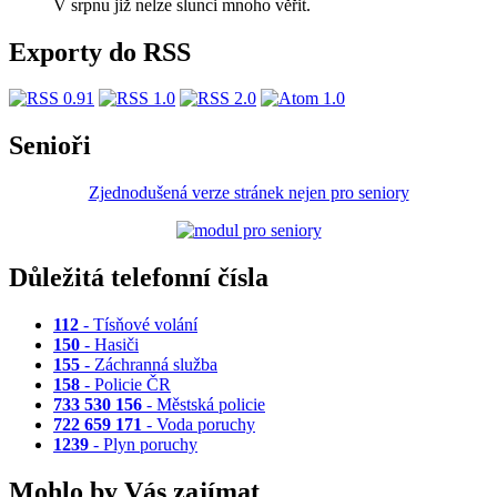
V srpnu již nelze slunci mnoho věřit.
Exporty do RSS
Senioři
Zjednodušená verze stránek nejen pro seniory
Důležitá telefonní čísla
112
- Tísňové volání
150
- Hasiči
155
- Záchranná služba
158
- Policie ČR
733 530 156
- Městská policie
722 659 171
- Voda poruchy
1239
- Plyn poruchy
Mohlo by Vás zajímat