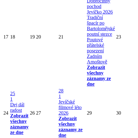
Dobročinný
pochod
Jevíčko 2026
Tradiční
špacír po
Bartolomějské
poutní stezce
17
18
19
20
21
23
Poutové
přátelské
posezení
Zadním
Arnoštově
Zobrazit
všechny
záznamy ze
dne
28
25
1
1
Jevíčské
Dej dál
filmové léto
radost
24
26
27
2026
29
30
Zobrazit
Zobrazit
všechny
všechny
záznamy
záznamy ze
ze dne
dne