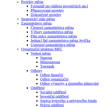
Projekty města
Formulář pro hlášení investičních akcí
Připravované projekty
Dokončené projekty
Strategický plán města
Zastupitelstvo města
Členové zastupitelstva města
Výbory zastupitelstva města
Plán práce zastupitelstva města
Jednací řád zastupitelstva města Jevíčka
Usnesení zastupitelstva města
Organizační struktura MěÚ
Vedení města
Starosta
Místostarosta
Tajemník
Odbory
Odbor finanční
Odbor organizační
Odbor výstavby a územního plánování
Oddělení
Sociální oddělení
Investiční oddělení
Správa bytového a nebytového fondu
Právní oddělení