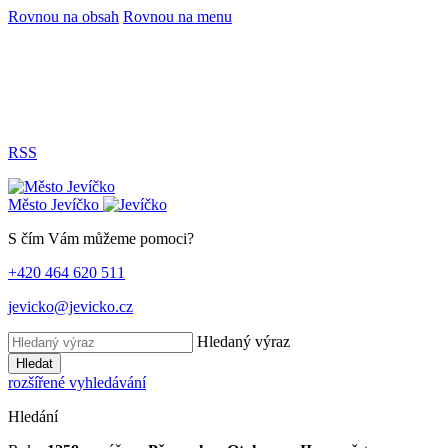
Rovnou na obsah
Rovnou na menu
RSS
Město
Jevíčko
S čím Vám můžeme pomoci?
+420 464 620 511
jevicko@jevicko.cz
Hledaný výraz
Hledat
rozšířené vyhledávání
Hledání