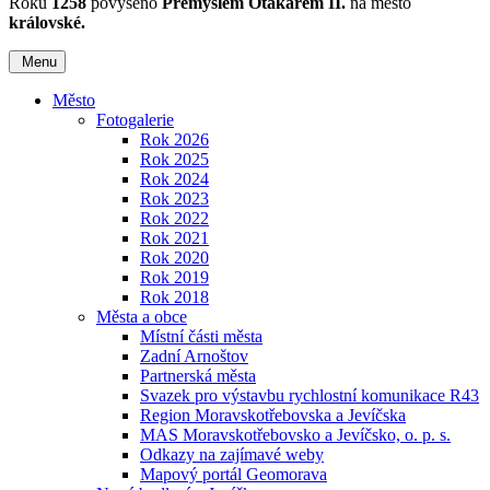
Roku
1258
povýšeno
Přemyslem Otakarem II.
na město
královské.
Menu
Město
Fotogalerie
Rok 2026
Rok 2025
Rok 2024
Rok 2023
Rok 2022
Rok 2021
Rok 2020
Rok 2019
Rok 2018
Města a obce
Místní části města
Zadní Arnoštov
Partnerská města
Svazek pro výstavbu rychlostní komunikace R43
Region Moravskotřebovska a Jevíčska
MAS Moravskotřebovsko a Jevíčsko, o. p. s.
Odkazy na zajímavé weby
Mapový portál Geomorava