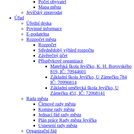
Počet obyvatel
Mapa města
Jevíčský zpravodaj
Úřad
Úřední deska
Povinné informace
E-podatelna
Rozpočet města
Rozpočet
Střednědobý výhled rozpočtu
Závěrečný účet
Příspěvkové organizace
Mateřská škola Jevíčko, K. H. Borovského
819, IČ: 70944601
Základní škola Jevíčko, U Zámečku 784
IČ: 70996814
Základní umělecká škola Jevíčko, U
Zámečku 451, IČ: 72068141
Rada města
Členové rady města
Komise rady města
Jednací řád rady města
Plán práce Rady města Jevíčka
Usnesení rady města
Organizační řád