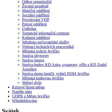
Odbor organizační
Životní prostředí
Matriční oddělení
Sociální oddělení
Povolování VHP
Právní oddělení
Ústředna
Turistické informační centrum
Kulturní oddělení
Středisko pečovatelské služby
Vedoucí technických pracovníků
Městská policie Jevíčko
Správa ubytovny
Správa muzea
Správa budov KD Astra, synagogy, věže a KD Zadní
Arnoštov
Správa domu hasičů, velitel JSDH Jevíčko
Městská knihovna Jevíčko
Sběrný dvůr
Krizové řízení města
Napište nám
GDPR a Město Jevíčko
Whistleblowing
Svátek