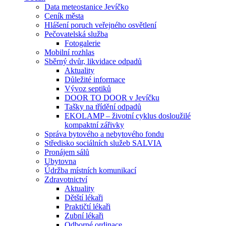
Data meteostanice Jevíčko
Ceník města
Hlášení poruch veřejného osvětlení
Pečovatelská služba
Fotogalerie
Mobilní rozhlas
Sběrný dvůr, likvidace odpadů
Aktuality
Důležité informace
Vývoz septiků
DOOR TO DOOR v Jevíčku
Tašky na třídění odpadů
EKOLAMP – životní cyklus dosloužilé
kompaktní zářivky
Správa bytového a nebytového fondu
Středisko sociálních služeb SALVIA
Pronájem sálů
Ubytovna
Údržba místních komunikací
Zdravotnictví
Aktuality
Dětští lékaři
Praktičtí lékaři
Zubní lékaři
Odborné ordinace