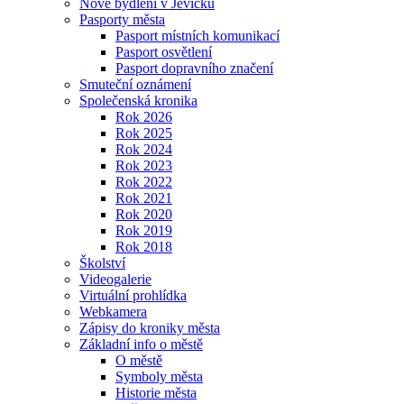
Nové bydlení v Jevíčku
Pasporty města
Pasport místních komunikací
Pasport osvětlení
Pasport dopravního značení
Smuteční oznámení
Společenská kronika
Rok 2026
Rok 2025
Rok 2024
Rok 2023
Rok 2022
Rok 2021
Rok 2020
Rok 2019
Rok 2018
Školství
Videogalerie
Virtuální prohlídka
Webkamera
Zápisy do kroniky města
Základní info o městě
O městě
Symboly města
Historie města