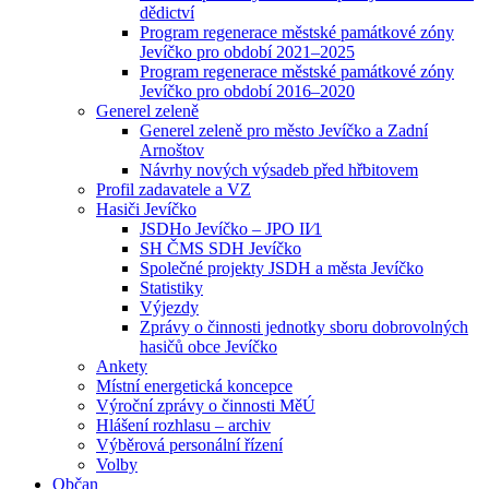
dědictví
Program regenerace městské památkové zóny
Jevíčko pro období 2021–2025
Program regenerace městské památkové zóny
Jevíčko pro období 2016–2020
Generel zeleně
Generel zeleně pro město Jevíčko a Zadní
Arnoštov
Návrhy nových výsadeb před hřbitovem
Profil zadavatele a VZ
Hasiči Jevíčko
JSDHo Jevíčko – JPO II⁄1
SH ČMS SDH Jevíčko
Společné projekty JSDH a města Jevíčko
Statistiky
Výjezdy
Zprávy o činnosti jednotky sboru dobrovolných
hasičů obce Jevíčko
Ankety
Místní energetická koncepce
Výroční zprávy o činnosti MěÚ
Hlášení rozhlasu – archiv
Výběrová personální řízení
Volby
Občan