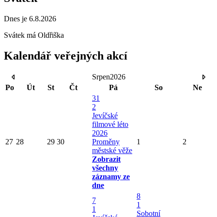
Dnes je 6.8.2026
Svátek má
Oldřiška
Kalendář veřejných akcí
Srpen
2026
Po
Út
St
Čt
Pá
So
Ne
31
2
Jevíčské
filmové léto
2026
27
28
29
30
Proměny
1
2
městské věže
Zobrazit
všechny
záznamy ze
dne
8
7
1
1
Sobotní