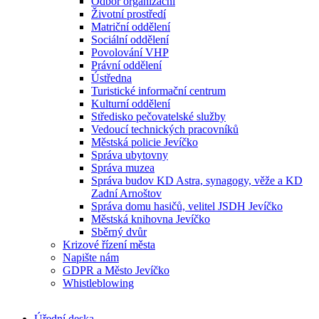
Odbor organizační
Životní prostředí
Matriční oddělení
Sociální oddělení
Povolování VHP
Právní oddělení
Ústředna
Turistické informační centrum
Kulturní oddělení
Středisko pečovatelské služby
Vedoucí technických pracovníků
Městská policie Jevíčko
Správa ubytovny
Správa muzea
Správa budov KD Astra, synagogy, věže a KD
Zadní Arnoštov
Správa domu hasičů, velitel JSDH Jevíčko
Městská knihovna Jevíčko
Sběrný dvůr
Krizové řízení města
Napište nám
GDPR a Město Jevíčko
Whistleblowing
Úřední deska