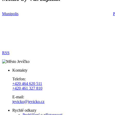
Munipolis
P
RSS
Kontakty
Telefon:
+420 464 620 511
+420 461 327 810
E-mail:
jevicko@jevicko.cz
Rychlé odkazy
Prohlášení o přístupnosti