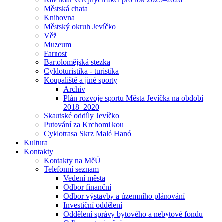
Městská chata
Knihovna
Městský okruh Jevíčko
Věž
Muzeum
Farnost
Bartolomějská stezka
Cykloturistika - turistika
Koupaliště a jiné sporty
Archiv
Plán rozvoje sportu Města Jevíčka na období
2018–2020
Skautské oddíly Jevíčko
Putování za Krchomilkou
Cyklotrasa Skrz Maló Hanó
Kultura
Kontakty
Kontakty na MěÚ
Telefonní seznam
Vedení města
Odbor finanční
Odbor výstavby a územního plánování
Investiční oddělení
Oddělení správy bytového a nebytové fondu