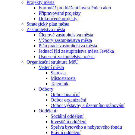
Projekty města
Formulář pro hlášení investičních akcí
Připravované projekty
Dokončené projekty
Strategický plán města
Zastupitelstvo města
Členové zastupitelstva města
Výbory zastupitelstva města
Plán práce zastupitelstva města
Jednací řád zastupitelstva města Jevíčka
Usnesení zastupitelstva města
Organizační struktura MěÚ
Vedení města
Starosta
Místostarosta
Tajemník
Odbory
Odbor finanční
Odbor organizační
Odbor výstavby a územního plánování
Oddělení
Sociální oddělení
Investiční oddělení
Správa bytového a nebytového fondu
Právní oddělení