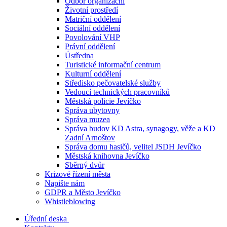
Odbor organizační
Životní prostředí
Matriční oddělení
Sociální oddělení
Povolování VHP
Právní oddělení
Ústředna
Turistické informační centrum
Kulturní oddělení
Středisko pečovatelské služby
Vedoucí technických pracovníků
Městská policie Jevíčko
Správa ubytovny
Správa muzea
Správa budov KD Astra, synagogy, věže a KD
Zadní Arnoštov
Správa domu hasičů, velitel JSDH Jevíčko
Městská knihovna Jevíčko
Sběrný dvůr
Krizové řízení města
Napište nám
GDPR a Město Jevíčko
Whistleblowing
Úřední deska