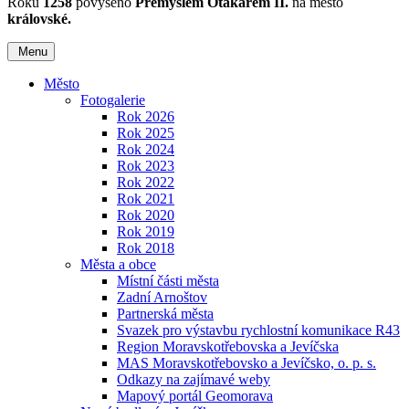
Roku
1258
povýšeno
Přemyslem Otakarem II.
na město
královské.
Menu
Město
Fotogalerie
Rok 2026
Rok 2025
Rok 2024
Rok 2023
Rok 2022
Rok 2021
Rok 2020
Rok 2019
Rok 2018
Města a obce
Místní části města
Zadní Arnoštov
Partnerská města
Svazek pro výstavbu rychlostní komunikace R43
Region Moravskotřebovska a Jevíčska
MAS Moravskotřebovsko a Jevíčsko, o. p. s.
Odkazy na zajímavé weby
Mapový portál Geomorava