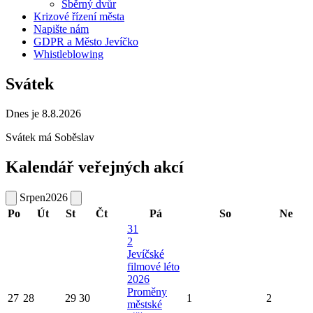
Sběrný dvůr
Krizové řízení města
Napište nám
GDPR a Město Jevíčko
Whistleblowing
Svátek
Dnes je 8.8.2026
Svátek má
Soběslav
Kalendář veřejných akcí
Srpen
2026
Po
Út
St
Čt
Pá
So
Ne
31
2
Jevíčské
filmové léto
2026
Proměny
27
28
29
30
1
2
městské