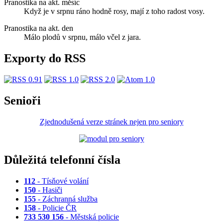
Pranostika na akt. měsíc
Když je v srpnu ráno hodně rosy, mají z toho radost vosy.
Pranostika na akt. den
Málo plodů v srpnu, málo včel z jara.
Exporty do RSS
Senioři
Zjednodušená verze stránek nejen pro seniory
Důležitá telefonní čísla
112
- Tísňové volání
150
- Hasiči
155
- Záchranná služba
158
- Policie ČR
733 530 156
- Městská policie