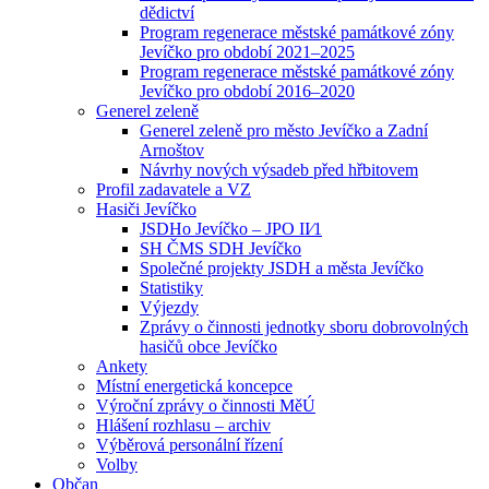
dědictví
Program regenerace městské památkové zóny
Jevíčko pro období 2021–2025
Program regenerace městské památkové zóny
Jevíčko pro období 2016–2020
Generel zeleně
Generel zeleně pro město Jevíčko a Zadní
Arnoštov
Návrhy nových výsadeb před hřbitovem
Profil zadavatele a VZ
Hasiči Jevíčko
JSDHo Jevíčko – JPO II⁄1
SH ČMS SDH Jevíčko
Společné projekty JSDH a města Jevíčko
Statistiky
Výjezdy
Zprávy o činnosti jednotky sboru dobrovolných
hasičů obce Jevíčko
Ankety
Místní energetická koncepce
Výroční zprávy o činnosti MěÚ
Hlášení rozhlasu – archiv
Výběrová personální řízení
Volby
Občan