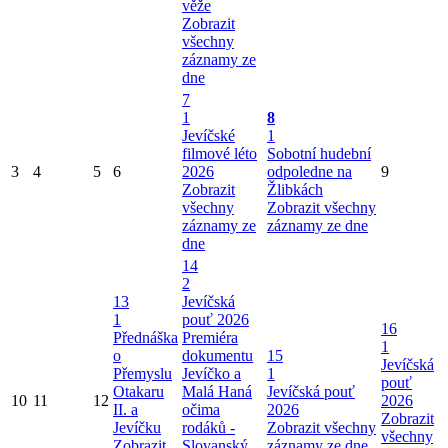
věže
Zobrazit
všechny
záznamy ze
dne
7
1
8
Jevíčské
1
filmové léto
Sobotní hudební
3
4
5
6
2026
odpoledne na
9
Zobrazit
Žlibkách
všechny
Zobrazit všechny
záznamy ze
záznamy ze dne
dne
14
2
13
Jevíčská
1
pouť 2026
16
Přednáška
Premiéra
1
o
dokumentu
15
Jevíčská
Přemyslu
Jevíčko a
1
pouť
Otakaru
Malá Haná
Jevíčská pouť
10
11
12
2026
II. a
očima
2026
Zobrazit
Jevíčku
rodáků -
Zobrazit všechny
všechny
Zobrazit
Slovanský
záznamy ze dne