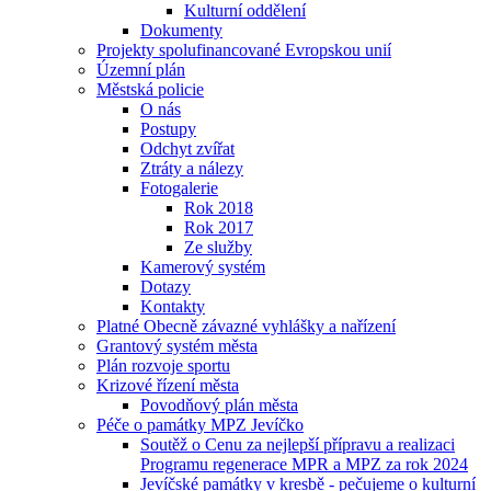
Kulturní oddělení
Dokumenty
Projekty spolufinancované Evropskou unií
Územní plán
Městská policie
O nás
Postupy
Odchyt zvířat
Ztráty a nálezy
Fotogalerie
Rok 2018
Rok 2017
Ze služby
Kamerový systém
Dotazy
Kontakty
Platné Obecně závazné vyhlášky a nařízení
Grantový systém města
Plán rozvoje sportu
Krizové řízení města
Povodňový plán města
Péče o památky MPZ Jevíčko
Soutěž o Cenu za nejlepší přípravu a realizaci
Programu regenerace MPR a MPZ za rok 2024
Jevíčské památky v kresbě - pečujeme o kulturní