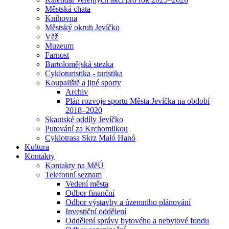
Městská chata
Knihovna
Městský okruh Jevíčko
Věž
Muzeum
Farnost
Bartolomějská stezka
Cykloturistika - turistika
Koupaliště a jiné sporty
Archiv
Plán rozvoje sportu Města Jevíčka na období
2018–2020
Skautské oddíly Jevíčko
Putování za Krchomilkou
Cyklotrasa Skrz Maló Hanó
Kultura
Kontakty
Kontakty na MěÚ
Telefonní seznam
Vedení města
Odbor finanční
Odbor výstavby a územního plánování
Investiční oddělení
Oddělení správy bytového a nebytové fondu