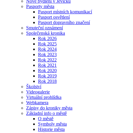
Nové bydlení v Jevíčku
Pasporty města
Pasport místních komunikací
Pasport osvětlení
Pasport dopravního značení
Smuteční oznámení
Společenská kronika
Rok 2026
Rok 2025
Rok 2024
Rok 2023
Rok 2022
Rok 2021
Rok 2020
Rok 2019
Rok 2018
Školství
Videogalerie
Virtuální prohlídka
Webkamera
Zápisy do kroniky města
Základní info o městě
O městě
Symboly města
Historie města