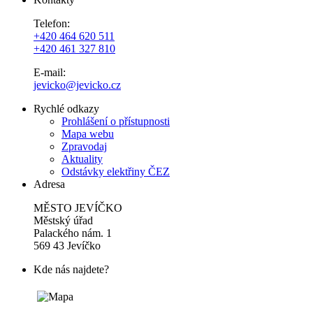
Telefon:
+420 464 620 511
+420 461 327 810
E-mail:
jevicko@jevicko.cz
Rychlé odkazy
Prohlášení o přístupnosti
Mapa webu
Zpravodaj
Aktuality
Odstávky elektřiny ČEZ
Adresa
MĚSTO JEVÍČKO
Městský úřad
Palackého nám. 1
569 43 Jevíčko
Kde nás najdete?