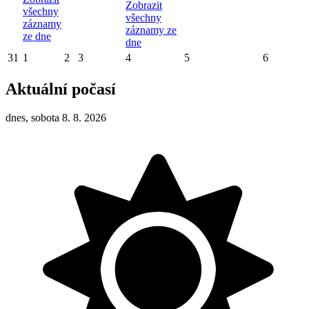
Zobrazit
všechny
všechny
záznamy
záznamy ze
ze dne
dne
31
1
2
3
4
5
6
Aktuální počasí
dnes, sobota 8. 8. 2026