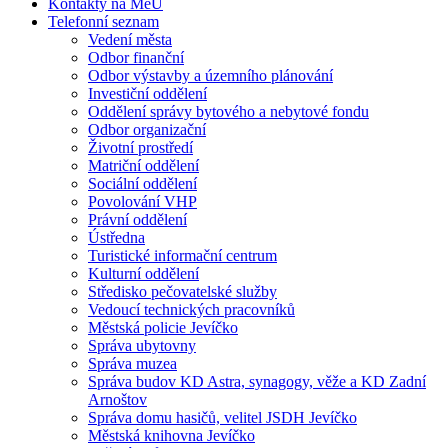
Kontakty na MěÚ
Telefonní seznam
Vedení města
Odbor finanční
Odbor výstavby a územního plánování
Investiční oddělení
Oddělení správy bytového a nebytové fondu
Odbor organizační
Životní prostředí
Matriční oddělení
Sociální oddělení
Povolování VHP
Právní oddělení
Ústředna
Turistické informační centrum
Kulturní oddělení
Středisko pečovatelské služby
Vedoucí technických pracovníků
Městská policie Jevíčko
Správa ubytovny
Správa muzea
Správa budov KD Astra, synagogy, věže a KD Zadní
Arnoštov
Správa domu hasičů, velitel JSDH Jevíčko
Městská knihovna Jevíčko