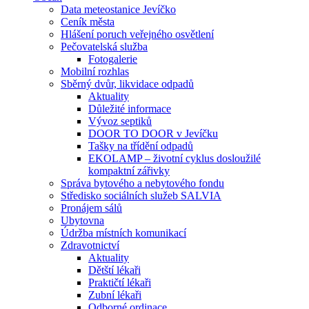
Data meteostanice Jevíčko
Ceník města
Hlášení poruch veřejného osvětlení
Pečovatelská služba
Fotogalerie
Mobilní rozhlas
Sběrný dvůr, likvidace odpadů
Aktuality
Důležité informace
Vývoz septiků
DOOR TO DOOR v Jevíčku
Tašky na třídění odpadů
EKOLAMP – životní cyklus dosloužilé
kompaktní zářivky
Správa bytového a nebytového fondu
Středisko sociálních služeb SALVIA
Pronájem sálů
Ubytovna
Údržba místních komunikací
Zdravotnictví
Aktuality
Dětští lékaři
Praktičtí lékaři
Zubní lékaři
Odborné ordinace