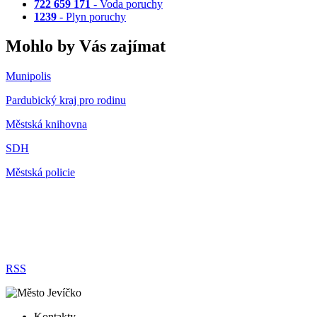
722 659 171
- Voda poruchy
1239
- Plyn poruchy
Mohlo by Vás zajímat
Munipolis
Pardubický kraj pro rodinu
Městská knihovna
SDH
Městská policie
RSS
Kontakty