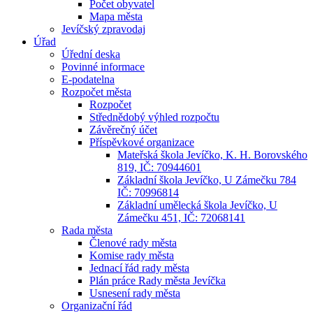
Počet obyvatel
Mapa města
Jevíčský zpravodaj
Úřad
Úřední deska
Povinné informace
E-podatelna
Rozpočet města
Rozpočet
Střednědobý výhled rozpočtu
Závěrečný účet
Příspěvkové organizace
Mateřská škola Jevíčko, K. H. Borovského
819, IČ: 70944601
Základní škola Jevíčko, U Zámečku 784
IČ: 70996814
Základní umělecká škola Jevíčko, U
Zámečku 451, IČ: 72068141
Rada města
Členové rady města
Komise rady města
Jednací řád rady města
Plán práce Rady města Jevíčka
Usnesení rady města
Organizační řád