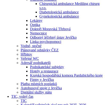
Chirurgická ambulance Mediling chirurg
s.r.o.
Diabetologická ambulance
Gynekologická ambulance
Lekárny
Optika
Doktoři Moravská Třebová
Nemocnice
Odborný léčebný ústav Jevíčko
Linka psychopomoci
Vodné, stočné
Plánované odstávky ČEZ
Hřbitov
Veřejné WC
Adresář podnikatelů
Podnikatelské subjekty
Hotely a restaurace
Krajská hospodářská komora Pardubického kraje
Firmy v Jevíčku
Platba místních poplatků
Autobusové spoje z Jevíčka
Digitální služby státu
TIC, volný čas
TIC
Kalendář veřejných akcí pro rok 2025–2026