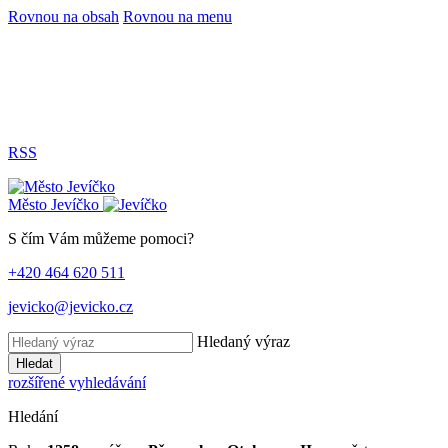
Rovnou na obsah
Rovnou na menu
RSS
Město
Jevíčko
S čím Vám můžeme pomoci?
+420 464 620 511
jevicko@jevicko.cz
Hledaný výraz
Hledat
rozšířené vyhledávání
Hledání