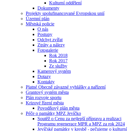
Kulturní oddělení
Dokumenty
Projekty spolufinancované Evropskou unií
Územní plán
Městská policie
O nás
Postupy
Odchyt zvířat
Ztráty a nálezy
Fotogalerie
Rok 2018
Rok 2017
Ze služby
Kamerový systém
Dotazy
Kontakty
Platné Obecně závazné vyhlášky a nařízení
Grantový systém města
Plán rozvoje sportu
Krizové řízení města
Povodňový plán města
Péče o památky MPZ Jevíčko
Soutěž o Cenu za nejlepší přípravu a realizaci
Programu regenerace MPR a MPZ za rok 2024
Jevíčské památky v kresbě - pečujeme o kulturní