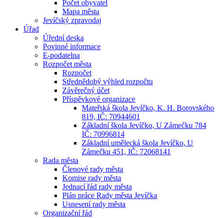
Počet obyvatel
Mapa města
Jevíčský zpravodaj
Úřad
Úřední deska
Povinné informace
E-podatelna
Rozpočet města
Rozpočet
Střednědobý výhled rozpočtu
Závěrečný účet
Příspěvkové organizace
Mateřská škola Jevíčko, K. H. Borovského
819, IČ: 70944601
Základní škola Jevíčko, U Zámečku 784
IČ: 70996814
Základní umělecká škola Jevíčko, U
Zámečku 451, IČ: 72068141
Rada města
Členové rady města
Komise rady města
Jednací řád rady města
Plán práce Rady města Jevíčka
Usnesení rady města
Organizační řád