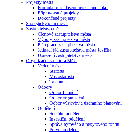
Projekty města
Formulář pro hlášení investičních akcí
Připravované projekty
Dokončené projekty
Strategický plán města
Zastupitelstvo města
Členové zastupitelstva města
Výbory zastupitelstva města
Plán práce zastupitelstva města
Jednací řád zastupitelstva města Jevíčka
Usnesení zastupitelstva města
Organizační struktura MěÚ
Vedení města
Starosta
Místostarosta
Tajemník
Odbory
Odbor finanční
Odbor organizační
Odbor výstavby a územního plánování
Oddělení
Sociální oddělení
Investiční oddělení
Správa bytového a nebytového fondu
Právní oddělení