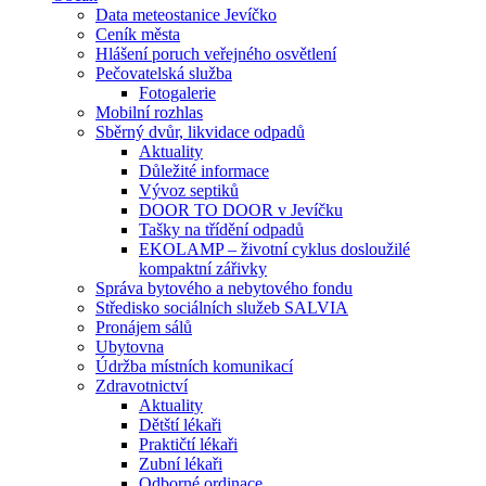
Data meteostanice Jevíčko
Ceník města
Hlášení poruch veřejného osvětlení
Pečovatelská služba
Fotogalerie
Mobilní rozhlas
Sběrný dvůr, likvidace odpadů
Aktuality
Důležité informace
Vývoz septiků
DOOR TO DOOR v Jevíčku
Tašky na třídění odpadů
EKOLAMP – životní cyklus dosloužilé
kompaktní zářivky
Správa bytového a nebytového fondu
Středisko sociálních služeb SALVIA
Pronájem sálů
Ubytovna
Údržba místních komunikací
Zdravotnictví
Aktuality
Dětští lékaři
Praktičtí lékaři
Zubní lékaři
Odborné ordinace