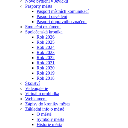
Nové bydlení v Jevíčku
Pasporty města
Pasport místních komunikací
Pasport osvětlení
Pasport dopravního značení
Smuteční oznámení
Společenská kronika
Rok 2026
Rok 2025
Rok 2024
Rok 2023
Rok 2022
Rok 2021
Rok 2020
Rok 2019
Rok 2018
Školství
Videogalerie
Virtuální prohlídka
Webkamera
Zápisy do kroniky města
Základní info o městě
O městě
Symboly města
Historie města