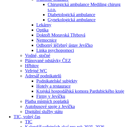
Chirurgická ambulance Mediling chirurg
s.r.o.
Diabetologická ambulance
Gynekologická ambulance
Lekárny
Optika
Doktoři Moravská Třebová
Nemocnice
Odborný léčebný ústav Jevíčko
Linka psychopomoci
Vodné, stočné
Plánované odstávky ČEZ
Hřbitov
Veřejné WC
Adresář podnikatelů
Podnikatelské subjekty
Hotely a restaurace
Krajská hospodářská komora Pardubického kraje
Firmy v Jevíčku
Platba místních poplatků
Autobusové spoje z Jevíčka
Digitální služby státu
TIC, volný čas
TIC
Kalendář veřejných akcí pro rok 2025–2026