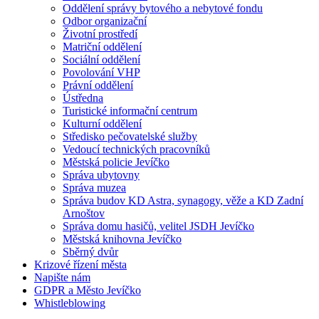
Oddělení správy bytového a nebytové fondu
Odbor organizační
Životní prostředí
Matriční oddělení
Sociální oddělení
Povolování VHP
Právní oddělení
Ústředna
Turistické informační centrum
Kulturní oddělení
Středisko pečovatelské služby
Vedoucí technických pracovníků
Městská policie Jevíčko
Správa ubytovny
Správa muzea
Správa budov KD Astra, synagogy, věže a KD Zadní
Arnoštov
Správa domu hasičů, velitel JSDH Jevíčko
Městská knihovna Jevíčko
Sběrný dvůr
Krizové řízení města
Napište nám
GDPR a Město Jevíčko
Whistleblowing