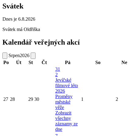
Svátek
Dnes je 6.8.2026
Svátek má
Oldřiška
Kalendář veřejných akcí
Srpen
2026
Po
Út
St
Čt
Pá
So
Ne
31
2
Jevíčské
filmové léto
2026
Proměny
27
28
29
30
1
2
městské
věže
Zobrazit
všechny
záznamy ze
dne
7