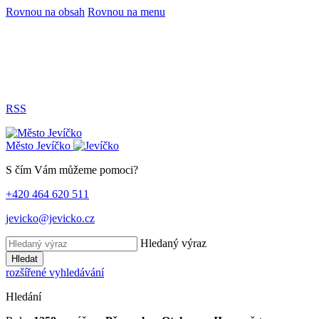
Rovnou na obsah
Rovnou na menu
RSS
Město
Jevíčko
S čím Vám můžeme pomoci?
+420 464 620 511
jevicko@jevicko.cz
Hledaný výraz
Hledat
rozšířené vyhledávání
Hledání