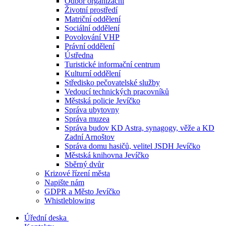
Odbor organizační
Životní prostředí
Matriční oddělení
Sociální oddělení
Povolování VHP
Právní oddělení
Ústředna
Turistické informační centrum
Kulturní oddělení
Středisko pečovatelské služby
Vedoucí technických pracovníků
Městská policie Jevíčko
Správa ubytovny
Správa muzea
Správa budov KD Astra, synagogy, věže a KD
Zadní Arnoštov
Správa domu hasičů, velitel JSDH Jevíčko
Městská knihovna Jevíčko
Sběrný dvůr
Krizové řízení města
Napište nám
GDPR a Město Jevíčko
Whistleblowing
Úřední deska