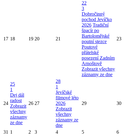
22
3
Dobročinný
pochod Jevíčko
2026
Tradiční
špacír po
Bartolomějské
17
18
19
20
21
23
poutní stezce
Poutové
přátelské
posezení Zadním
Arnoštově
Zobrazit všechny
záznamy ze dne
28
25
1
1
Jevíčské
Dej dál
filmové léto
radost
24
26
27
2026
29
30
Zobrazit
Zobrazit
všechny
všechny
záznamy
záznamy ze
ze dne
dne
31
1
2
3
4
5
6