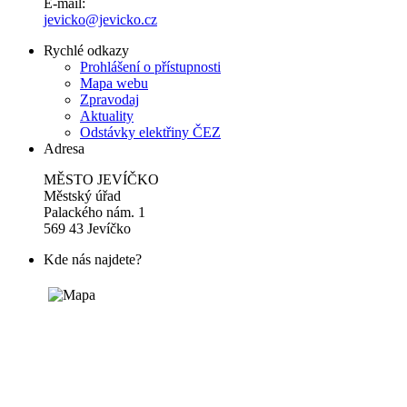
E-mail:
jevicko@jevicko.cz
Rychlé odkazy
Prohlášení o přístupnosti
Mapa webu
Zpravodaj
Aktuality
Odstávky elektřiny ČEZ
Adresa
MĚSTO JEVÍČKO
Městský úřad
Palackého nám. 1
569 43 Jevíčko
Kde nás najdete?