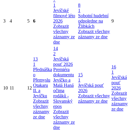
1
8
Jevíčské
1
filmové léto
Sobotní hudební
3
4
5
6
2026
odpoledne na
9
Zobrazit
Žlibkách
všechny
Zobrazit všechny
záznamy ze
záznamy ze dne
dne
14
2
13
Jevíčská
1
pouť 2026
16
Přednáška
Premiéra
1
o
dokumentu
15
Jevíčská
Přemyslu
Jevíčko a
1
pouť
Otakaru
Malá Haná
Jevíčská pouť
10
11
12
2026
II. a
očima
2026
Zobrazit
Jevíčku
rodáků -
Zobrazit všechny
všechny
Zobrazit
Slovanský
záznamy ze dne
záznamy
všechny
epos
ze dne
záznamy
Zobrazit
ze dne
všechny
záznamy ze
dne