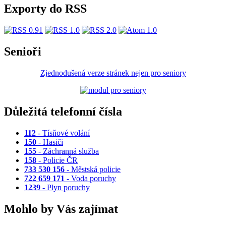
Exporty do RSS
Senioři
Zjednodušená verze stránek nejen pro seniory
Důležitá telefonní čísla
112
- Tísňové volání
150
- Hasiči
155
- Záchranná služba
158
- Policie ČR
733 530 156
- Městská policie
722 659 171
- Voda poruchy
1239
- Plyn poruchy
Mohlo by Vás zajímat