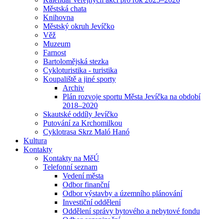
Městská chata
Knihovna
Městský okruh Jevíčko
Věž
Muzeum
Farnost
Bartolomějská stezka
Cykloturistika - turistika
Koupaliště a jiné sporty
Archiv
Plán rozvoje sportu Města Jevíčka na období
2018–2020
Skautské oddíly Jevíčko
Putování za Krchomilkou
Cyklotrasa Skrz Maló Hanó
Kultura
Kontakty
Kontakty na MěÚ
Telefonní seznam
Vedení města
Odbor finanční
Odbor výstavby a územního plánování
Investiční oddělení
Oddělení správy bytového a nebytové fondu