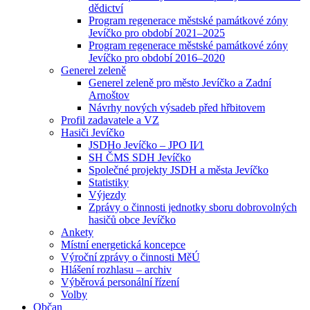
dědictví
Program regenerace městské památkové zóny
Jevíčko pro období 2021–2025
Program regenerace městské památkové zóny
Jevíčko pro období 2016–2020
Generel zeleně
Generel zeleně pro město Jevíčko a Zadní
Arnoštov
Návrhy nových výsadeb před hřbitovem
Profil zadavatele a VZ
Hasiči Jevíčko
JSDHo Jevíčko – JPO II⁄1
SH ČMS SDH Jevíčko
Společné projekty JSDH a města Jevíčko
Statistiky
Výjezdy
Zprávy o činnosti jednotky sboru dobrovolných
hasičů obce Jevíčko
Ankety
Místní energetická koncepce
Výroční zprávy o činnosti MěÚ
Hlášení rozhlasu – archiv
Výběrová personální řízení
Volby
Občan