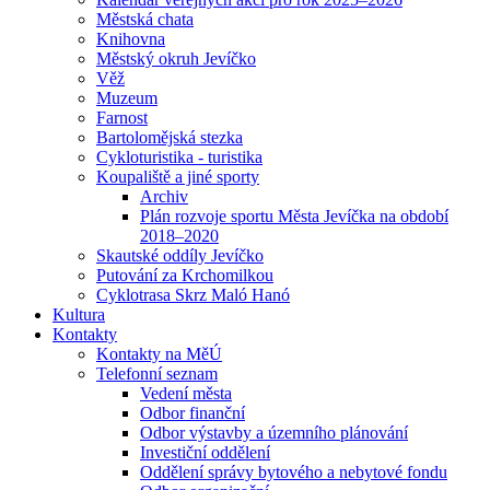
Městská chata
Knihovna
Městský okruh Jevíčko
Věž
Muzeum
Farnost
Bartolomějská stezka
Cykloturistika - turistika
Koupaliště a jiné sporty
Archiv
Plán rozvoje sportu Města Jevíčka na období
2018–2020
Skautské oddíly Jevíčko
Putování za Krchomilkou
Cyklotrasa Skrz Maló Hanó
Kultura
Kontakty
Kontakty na MěÚ
Telefonní seznam
Vedení města
Odbor finanční
Odbor výstavby a územního plánování
Investiční oddělení
Oddělení správy bytového a nebytové fondu