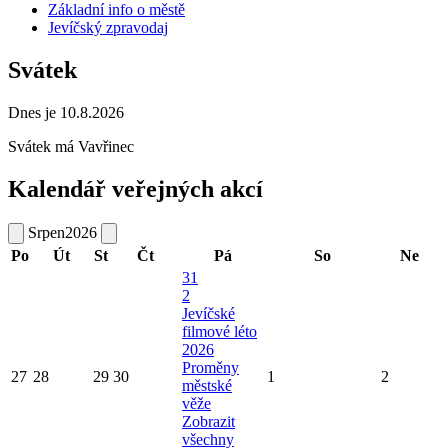
Základní info o městě
Jevíčský zpravodaj
Svátek
Dnes je 10.8.2026
Svátek má
Vavřinec
Kalendář veřejných akcí
Srpen
2026
Po
Út
St
Čt
Pá
So
Ne
31
2
Jevíčské
filmové léto
2026
Proměny
27
28
29
30
1
2
městské
věže
Zobrazit
všechny