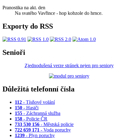
Pranostika na akt. den
Na svatého Vavřince - hop kobzole do hrnce.
Exporty do RSS
Senioři
Zjednodušená verze stránek nejen pro seniory
Důležitá telefonní čísla
112
- Tísňové volání
150
- Hasiči
155
- Záchranná služba
158
- Policie ČR
733 530 156
- Městská policie
722 659 171
- Voda poruchy
1239
- Plyn poruchy