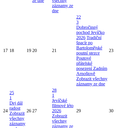
ze dne
všechny
záznamy ze
dne
22
3
Dobročinný
pochod Jevíčko
2026
Tradiční
špacír po
Bartolomějské
17
18
19
20
21
23
poutní stezce
Poutové
přátelské
posezení Zadním
Arnoštově
Zobrazit všechny
záznamy ze dne
28
25
1
1
Jevíčské
Dej dál
filmové léto
radost
24
26
27
2026
29
30
Zobrazit
Zobrazit
všechny
všechny
záznamy
záznamy ze