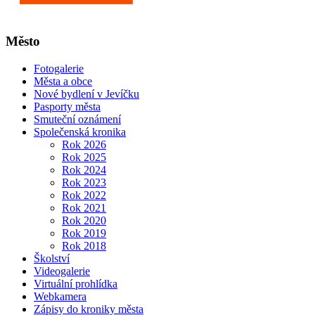
Město
Fotogalerie
Města a obce
Nové bydlení v Jevíčku
Pasporty města
Smuteční oznámení
Společenská kronika
Rok 2026
Rok 2025
Rok 2024
Rok 2023
Rok 2022
Rok 2021
Rok 2020
Rok 2019
Rok 2018
Školství
Videogalerie
Virtuální prohlídka
Webkamera
Zápisy do kroniky města