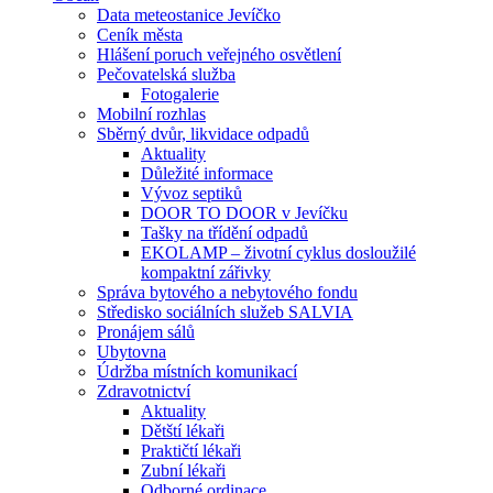
Data meteostanice Jevíčko
Ceník města
Hlášení poruch veřejného osvětlení
Pečovatelská služba
Fotogalerie
Mobilní rozhlas
Sběrný dvůr, likvidace odpadů
Aktuality
Důležité informace
Vývoz septiků
DOOR TO DOOR v Jevíčku
Tašky na třídění odpadů
EKOLAMP – životní cyklus dosloužilé
kompaktní zářivky
Správa bytového a nebytového fondu
Středisko sociálních služeb SALVIA
Pronájem sálů
Ubytovna
Údržba místních komunikací
Zdravotnictví
Aktuality
Dětští lékaři
Praktičtí lékaři
Zubní lékaři
Odborné ordinace