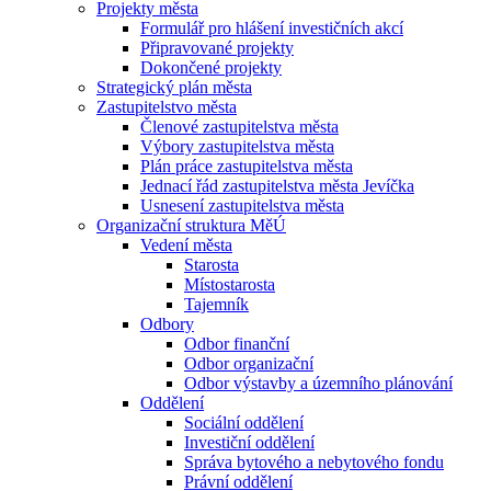
Projekty města
Formulář pro hlášení investičních akcí
Připravované projekty
Dokončené projekty
Strategický plán města
Zastupitelstvo města
Členové zastupitelstva města
Výbory zastupitelstva města
Plán práce zastupitelstva města
Jednací řád zastupitelstva města Jevíčka
Usnesení zastupitelstva města
Organizační struktura MěÚ
Vedení města
Starosta
Místostarosta
Tajemník
Odbory
Odbor finanční
Odbor organizační
Odbor výstavby a územního plánování
Oddělení
Sociální oddělení
Investiční oddělení
Správa bytového a nebytového fondu
Právní oddělení