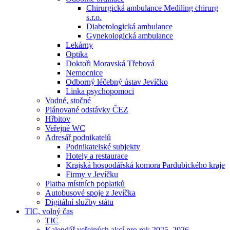
Chirurgická ambulance Mediling chirurg
s.r.o.
Diabetologická ambulance
Gynekologická ambulance
Lekárny
Optika
Doktoři Moravská Třebová
Nemocnice
Odborný léčebný ústav Jevíčko
Linka psychopomoci
Vodné, stočné
Plánované odstávky ČEZ
Hřbitov
Veřejné WC
Adresář podnikatelů
Podnikatelské subjekty
Hotely a restaurace
Krajská hospodářská komora Pardubického kraje
Firmy v Jevíčku
Platba místních poplatků
Autobusové spoje z Jevíčka
Digitální služby státu
TIC, volný čas
TIC
Kalendář veřejných akcí pro rok 2025–2026