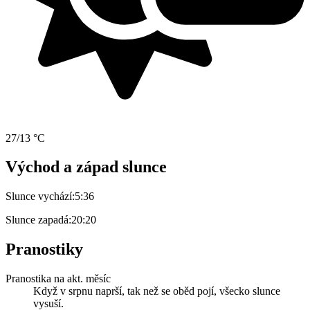
27/13 °C
Východ a západ slunce
Slunce vychází:
5:36
Slunce zapadá:
20:20
Pranostiky
Pranostika na akt. měsíc
Když v srpnu naprší, tak než se oběd pojí, všecko slunce
vysuší.