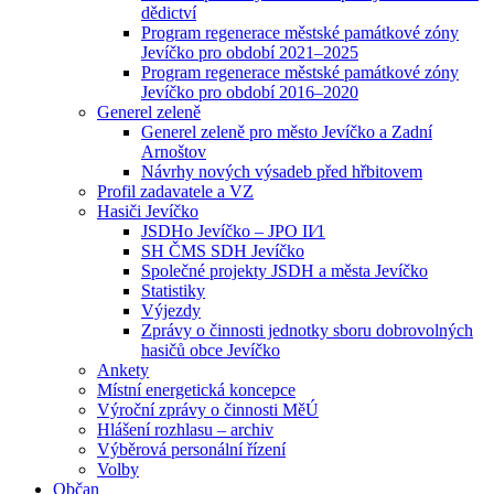
dědictví
Program regenerace městské památkové zóny
Jevíčko pro období 2021–2025
Program regenerace městské památkové zóny
Jevíčko pro období 2016–2020
Generel zeleně
Generel zeleně pro město Jevíčko a Zadní
Arnoštov
Návrhy nových výsadeb před hřbitovem
Profil zadavatele a VZ
Hasiči Jevíčko
JSDHo Jevíčko – JPO II⁄1
SH ČMS SDH Jevíčko
Společné projekty JSDH a města Jevíčko
Statistiky
Výjezdy
Zprávy o činnosti jednotky sboru dobrovolných
hasičů obce Jevíčko
Ankety
Místní energetická koncepce
Výroční zprávy o činnosti MěÚ
Hlášení rozhlasu – archiv
Výběrová personální řízení
Volby
Občan