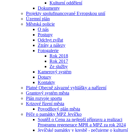
Kulturní oddělení
Dokumenty
Projekty spolufinancované Evropskou unií
Územní plán
Městská policie
O nás
Postupy
Odchyt zvířat
Ztráty a nálezy
Fotogalerie
Rok 2018
Rok 2017
Ze služby
Kamerový systém
Dotazy
Kontakty
Platné Obecně závazné vyhlášky a nařízení
Grantový systém města
Plán rozvoje sportu
Krizové řízení města
Povodňový plán města
Péče o památky MPZ Jevíčko
Soutěž o Cenu za nejlepší přípravu a realizaci
Programu regenerace MPR a MPZ za rok 2024
Jevíčské památky v kresbě - pečujeme o kulturní