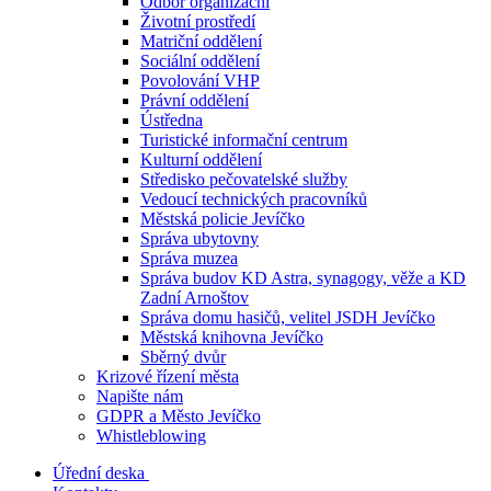
Odbor organizační
Životní prostředí
Matriční oddělení
Sociální oddělení
Povolování VHP
Právní oddělení
Ústředna
Turistické informační centrum
Kulturní oddělení
Středisko pečovatelské služby
Vedoucí technických pracovníků
Městská policie Jevíčko
Správa ubytovny
Správa muzea
Správa budov KD Astra, synagogy, věže a KD
Zadní Arnoštov
Správa domu hasičů, velitel JSDH Jevíčko
Městská knihovna Jevíčko
Sběrný dvůr
Krizové řízení města
Napište nám
GDPR a Město Jevíčko
Whistleblowing
Úřední deska