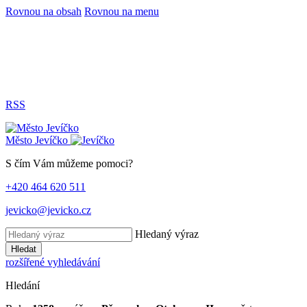
Rovnou na obsah
Rovnou na menu
RSS
Město
Jevíčko
S čím Vám můžeme pomoci?
+420 464 620 511
jevicko@jevicko.cz
Hledaný výraz
Hledat
rozšířené vyhledávání
Hledání