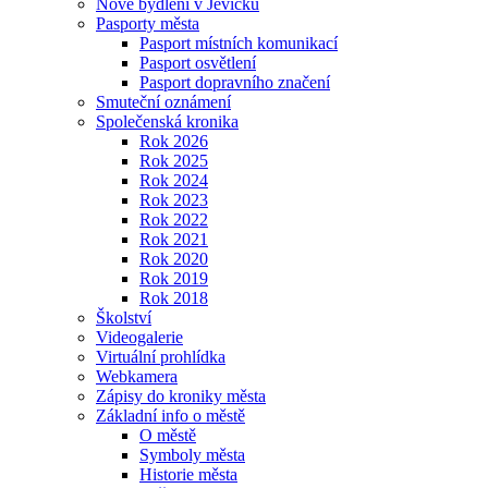
Nové bydlení v Jevíčku
Pasporty města
Pasport místních komunikací
Pasport osvětlení
Pasport dopravního značení
Smuteční oznámení
Společenská kronika
Rok 2026
Rok 2025
Rok 2024
Rok 2023
Rok 2022
Rok 2021
Rok 2020
Rok 2019
Rok 2018
Školství
Videogalerie
Virtuální prohlídka
Webkamera
Zápisy do kroniky města
Základní info o městě
O městě
Symboly města
Historie města