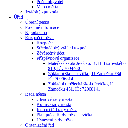
Počet obyvatel
Mapa města
Jevíčský zpravodaj
Úřad
Úřední deska
Povinné informace
E-podatelna
Rozpočet města
Rozpočet
Střednědobý výhled rozpočtu
Závěrečný účet
Příspěvkové organizace
Mateřská škola Jevíčko, K. H. Borovského
819, IČ: 70944601
Základní škola Jevíčko, U Zámečku 784
IČ: 70996814
Základní umělecká škola Jevíčko, U
Zámečku 451, IČ: 72068141
Rada města
Členové rady města
Komise rady města
Jednací řád rady města
Plán práce Rady města Jevíčka
Usnesení rady města
Organizační řád