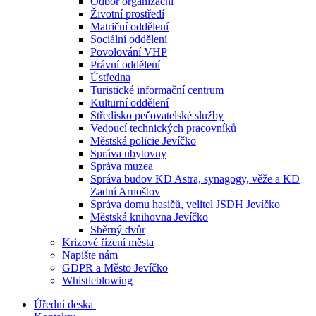
Odbor organizační
Životní prostředí
Matriční oddělení
Sociální oddělení
Povolování VHP
Právní oddělení
Ústředna
Turistické informační centrum
Kulturní oddělení
Středisko pečovatelské služby
Vedoucí technických pracovníků
Městská policie Jevíčko
Správa ubytovny
Správa muzea
Správa budov KD Astra, synagogy, věže a KD
Zadní Arnoštov
Správa domu hasičů, velitel JSDH Jevíčko
Městská knihovna Jevíčko
Sběrný dvůr
Krizové řízení města
Napište nám
GDPR a Město Jevíčko
Whistleblowing
Úřední deska