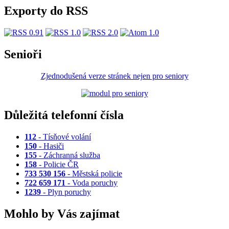
Exporty do RSS
Senioři
Zjednodušená verze stránek nejen pro seniory
Důležitá telefonní čísla
112
- Tísňové volání
150
- Hasiči
155
- Záchranná služba
158
- Policie ČR
733 530 156
- Městská policie
722 659 171
- Voda poruchy
1239
- Plyn poruchy
Mohlo by Vás zajímat