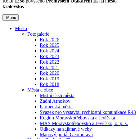
Roku
1258
povýšeno
Přemyslem Otakarem II.
na město
královské.
Menu
Město
Fotogalerie
Rok 2026
Rok 2025
Rok 2024
Rok 2023
Rok 2022
Rok 2021
Rok 2020
Rok 2019
Rok 2018
Města a obce
Místní části města
Zadní Arnoštov
Partnerská města
Svazek pro výstavbu rychlostní komunikace R43
Region Moravskotřebovska a Jevíčska
MAS Moravskotřebovsko a Jevíčsko, o. p. s.
Odkazy na zajímavé weby
Mapový portál Geomorava