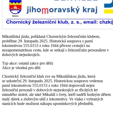
Mikulášská jízda, pořádaná Chornickým železničním klubem,
proběhne 29. listopadu 2025. Historická souprava s parní
lokomotivou 555.0153 z roku 1944 přiveze cestující na
nezapomenutelnou cestu, kde se setkají s železničním personálem v
dobových stejnokrojích.
Typ akce: ostatní (akce pro děti)
Akce je vhodná pro děti
Chornický železniční klub zve na Mikulášskou jízdu, která
se uskuteční 29. listopadu 2025. Historickou soupravu vedenou
parní lokomotivou 555.0153 z roku 1944 doprovodí nejen
železniční personál v dobových stejnokrojích ze třicátých let
minulého století, ale také Mikuláš s čerty, kteří nadělí hodným dětem
malý dárek a zlobivým uhlí z lokomotivy. Ve vlaku i vybraných
stanicích bude možnost nákupu upomínkových předmětů.