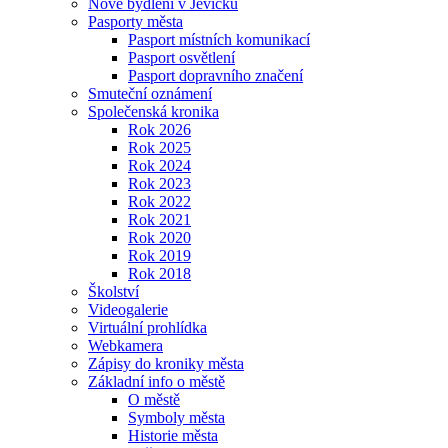
Nové bydlení v Jevíčku
Pasporty města
Pasport místních komunikací
Pasport osvětlení
Pasport dopravního značení
Smuteční oznámení
Společenská kronika
Rok 2026
Rok 2025
Rok 2024
Rok 2023
Rok 2022
Rok 2021
Rok 2020
Rok 2019
Rok 2018
Školství
Videogalerie
Virtuální prohlídka
Webkamera
Zápisy do kroniky města
Základní info o městě
O městě
Symboly města
Historie města