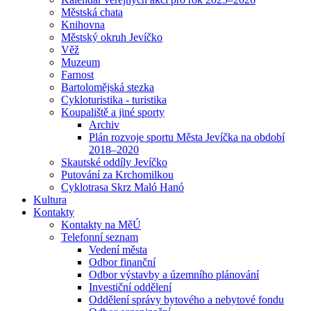
Městská chata
Knihovna
Městský okruh Jevíčko
Věž
Muzeum
Farnost
Bartolomějská stezka
Cykloturistika - turistika
Koupaliště a jiné sporty
Archiv
Plán rozvoje sportu Města Jevíčka na období
2018–2020
Skautské oddíly Jevíčko
Putování za Krchomilkou
Cyklotrasa Skrz Maló Hanó
Kultura
Kontakty
Kontakty na MěÚ
Telefonní seznam
Vedení města
Odbor finanční
Odbor výstavby a územního plánování
Investiční oddělení
Oddělení správy bytového a nebytové fondu