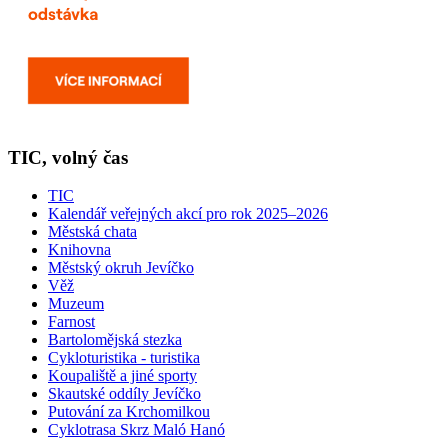
TIC, volný čas
TIC
Kalendář veřejných akcí pro rok 2025–2026
Městská chata
Knihovna
Městský okruh Jevíčko
Věž
Muzeum
Farnost
Bartolomějská stezka
Cykloturistika - turistika
Koupaliště a jiné sporty
Skautské oddíly Jevíčko
Putování za Krchomilkou
Cyklotrasa Skrz Maló Hanó