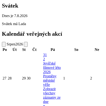
Svátek
Dnes je 7.8.2026
Svátek má
Lada
Kalendář veřejných akcí
Srpen
2026
Po
Út
St
Čt
Pá
So
Ne
31
2
Jevíčské
filmové léto
2026
Proměny
27
28
29
30
1
2
městské
věže
Zobrazit
všechny
záznamy ze
dne