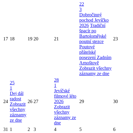
22
3
Dobročinný
pochod Jevíčko
2026
Tradiční
špacír po
Bartolomějské
17
18
19
20
21
23
poutní stezce
Poutové
přátelské
posezení Zadním
Arnoštově
Zobrazit všechny
záznamy ze dne
28
25
1
1
Jevíčské
Dej dál
filmové léto
radost
24
26
27
2026
29
30
Zobrazit
Zobrazit
všechny
všechny
záznamy
záznamy ze
ze dne
dne
31
1
2
3
4
5
6