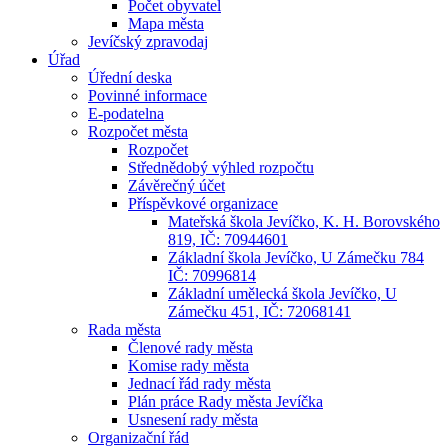
Počet obyvatel
Mapa města
Jevíčský zpravodaj
Úřad
Úřední deska
Povinné informace
E-podatelna
Rozpočet města
Rozpočet
Střednědobý výhled rozpočtu
Závěrečný účet
Příspěvkové organizace
Mateřská škola Jevíčko, K. H. Borovského
819, IČ: 70944601
Základní škola Jevíčko, U Zámečku 784
IČ: 70996814
Základní umělecká škola Jevíčko, U
Zámečku 451, IČ: 72068141
Rada města
Členové rady města
Komise rady města
Jednací řád rady města
Plán práce Rady města Jevíčka
Usnesení rady města
Organizační řád