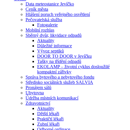
Data meteostanice Jevíčko
Ceník města
Hlášení poruch veřejného osvětlení
Pečovatelská služba
Fotogalerie
Mobilní rozhlas
Sběrný dvůr, likvidace odpadů
Aktuality
Důležité informace
Vývoz septiků
DOOR TO DOOR v Jevíčku
Tašky na třídění odpadů
EKOLAMP – životní cyklus dosloužilé
kompaktní zářivky
Správa bytového a nebytového fondu
Středisko sociálních služeb SALVIA
Pronájem sálů
Ubytovna
Údržba místních komunikací
Zdravotnictví
Aktuality
Dětští lékaři
Praktičtí lékaři
Zubní lékaři
Odborné ordinace