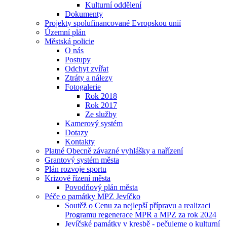
Kulturní oddělení
Dokumenty
Projekty spolufinancované Evropskou unií
Územní plán
Městská policie
O nás
Postupy
Odchyt zvířat
Ztráty a nálezy
Fotogalerie
Rok 2018
Rok 2017
Ze služby
Kamerový systém
Dotazy
Kontakty
Platné Obecně závazné vyhlášky a nařízení
Grantový systém města
Plán rozvoje sportu
Krizové řízení města
Povodňový plán města
Péče o památky MPZ Jevíčko
Soutěž o Cenu za nejlepší přípravu a realizaci
Programu regenerace MPR a MPZ za rok 2024
Jevíčské památky v kresbě - pečujeme o kulturní