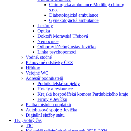
Chirurgická ambulance Mediling chirurg
s.r.o.
Diabetologická ambulance
Gynekologická ambulance
Lekárny
Optika
Doktoři Moravská Třebová
Nemocnice
Odborný léčebný ústav Jevíčko
Linka psychopomoci
Vodné, stočné
Plánované odstávky ČEZ
Hřbitov
Veřejné WC
Adresář podnikatelů
Podnikatelské subjekty
Hotely a restaurace
Krajská hospodářská komora Pardubického kraje
Firmy v Jevíčku
Platba místních poplatků
Autobusové spoje z Jevíčka
Digitální služby státu
TIC, volný čas
TIC
Kalendář veřejných akcí pro rok 2025–2026