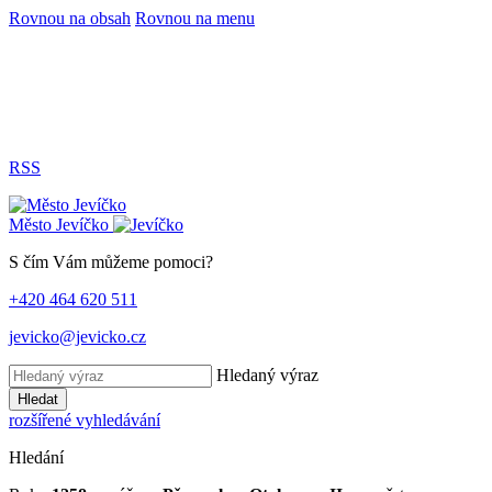
Rovnou na obsah
Rovnou na menu
RSS
Město
Jevíčko
S čím Vám můžeme pomoci?
+420 464 620 511
jevicko@jevicko.cz
Hledaný výraz
Hledat
rozšířené vyhledávání
Hledání