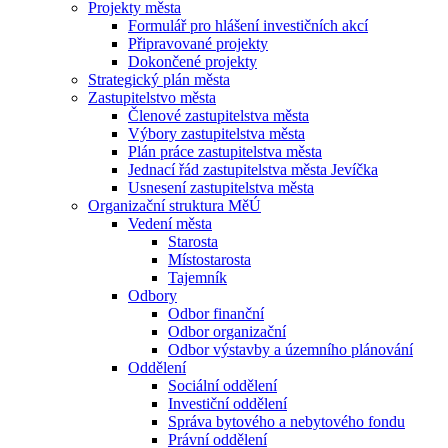
Projekty města
Formulář pro hlášení investičních akcí
Připravované projekty
Dokončené projekty
Strategický plán města
Zastupitelstvo města
Členové zastupitelstva města
Výbory zastupitelstva města
Plán práce zastupitelstva města
Jednací řád zastupitelstva města Jevíčka
Usnesení zastupitelstva města
Organizační struktura MěÚ
Vedení města
Starosta
Místostarosta
Tajemník
Odbory
Odbor finanční
Odbor organizační
Odbor výstavby a územního plánování
Oddělení
Sociální oddělení
Investiční oddělení
Správa bytového a nebytového fondu
Právní oddělení