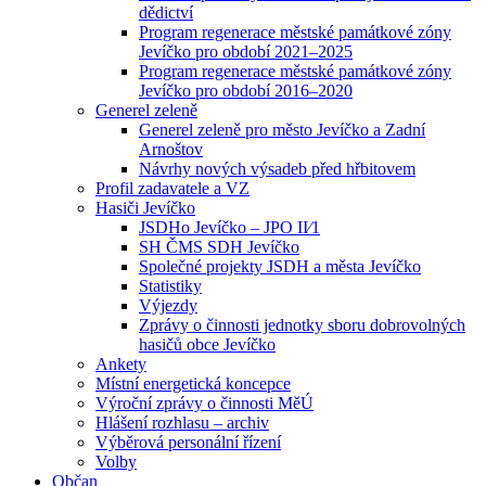
dědictví
Program regenerace městské památkové zóny
Jevíčko pro období 2021–2025
Program regenerace městské památkové zóny
Jevíčko pro období 2016–2020
Generel zeleně
Generel zeleně pro město Jevíčko a Zadní
Arnoštov
Návrhy nových výsadeb před hřbitovem
Profil zadavatele a VZ
Hasiči Jevíčko
JSDHo Jevíčko – JPO II⁄1
SH ČMS SDH Jevíčko
Společné projekty JSDH a města Jevíčko
Statistiky
Výjezdy
Zprávy o činnosti jednotky sboru dobrovolných
hasičů obce Jevíčko
Ankety
Místní energetická koncepce
Výroční zprávy o činnosti MěÚ
Hlášení rozhlasu – archiv
Výběrová personální řízení
Volby
Občan