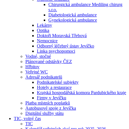
Chirurgická ambulance Mediling chirurg
s.r.o.
Diabetologická ambulance
Gynekologická ambulance
Lekárny
Optika
Doktoři Moravská Třebová
Nemocnice
Odborný léčebný ústav Jevíčko
Linka psychopomoci
Vodné, stočné
Plánované odstávky ČEZ
Hřbitov
Veřejné WC
Adresář podnikatelů
Podnikatelské subjekty
Hotely a restaurace
Krajská hospodářská komora Pardubického kraje
Firmy v Jevíčku
Platba místních poplatků
Autobusové spoje z Jevíčka
Digitální služby státu
TIC, volný čas
TIC
Kalendář veřejných akcí pro rok 2025–2026