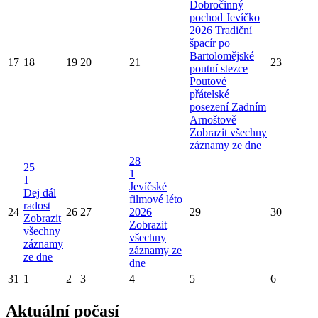
Dobročinný
pochod Jevíčko
2026
Tradiční
špacír po
Bartolomějské
17
18
19
20
21
23
poutní stezce
Poutové
přátelské
posezení Zadním
Arnoštově
Zobrazit všechny
záznamy ze dne
28
25
1
1
Jevíčské
Dej dál
filmové léto
radost
24
26
27
2026
29
30
Zobrazit
Zobrazit
všechny
všechny
záznamy
záznamy ze
ze dne
dne
31
1
2
3
4
5
6
Aktuální počasí