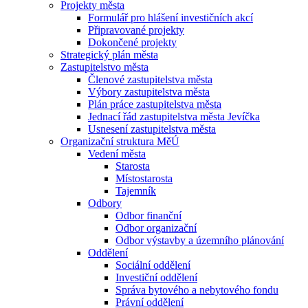
Projekty města
Formulář pro hlášení investičních akcí
Připravované projekty
Dokončené projekty
Strategický plán města
Zastupitelstvo města
Členové zastupitelstva města
Výbory zastupitelstva města
Plán práce zastupitelstva města
Jednací řád zastupitelstva města Jevíčka
Usnesení zastupitelstva města
Organizační struktura MěÚ
Vedení města
Starosta
Místostarosta
Tajemník
Odbory
Odbor finanční
Odbor organizační
Odbor výstavby a územního plánování
Oddělení
Sociální oddělení
Investiční oddělení
Správa bytového a nebytového fondu
Právní oddělení