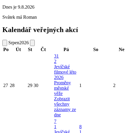
Dnes je 9.8.2026
Svátek má
Roman
Kalendář veřejných akcí
Srpen
2026
Po
Út
St
Čt
Pá
So
Ne
31
2
Jevíčské
filmové léto
2026
Proměny
27
28
29
30
1
2
městské
věže
Zobrazit
všechny
záznamy ze
dne
7
1
8
Jevíčské
1