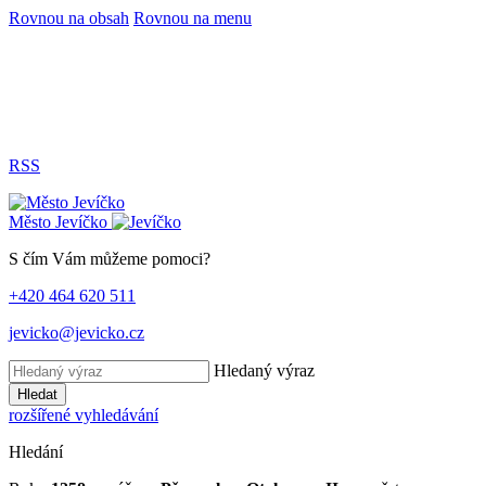
Rovnou na obsah
Rovnou na menu
RSS
Město
Jevíčko
S čím Vám můžeme pomoci?
+420 464 620 511
jevicko@jevicko.cz
Hledaný výraz
Hledat
rozšířené vyhledávání
Hledání