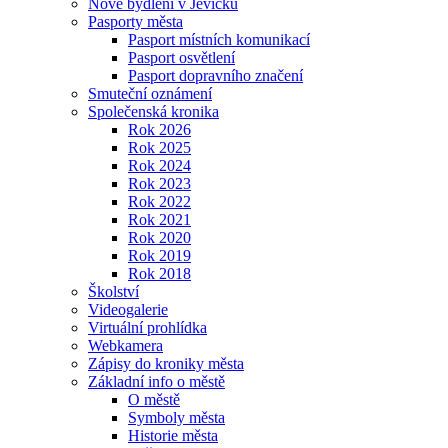
Nové bydlení v Jevíčku
Pasporty města
Pasport místních komunikací
Pasport osvětlení
Pasport dopravního značení
Smuteční oznámení
Společenská kronika
Rok 2026
Rok 2025
Rok 2024
Rok 2023
Rok 2022
Rok 2021
Rok 2020
Rok 2019
Rok 2018
Školství
Videogalerie
Virtuální prohlídka
Webkamera
Zápisy do kroniky města
Základní info o městě
O městě
Symboly města
Historie města