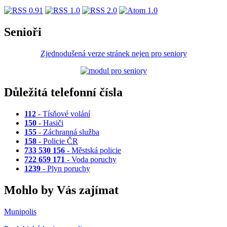
Senioři
Zjednodušená verze stránek nejen pro seniory
Důležitá telefonní čísla
112
- Tísňové volání
150
- Hasiči
155
- Záchranná služba
158
- Policie ČR
733 530 156
- Městská policie
722 659 171
- Voda poruchy
1239
- Plyn poruchy
Mohlo by Vás zajímat
Munipolis