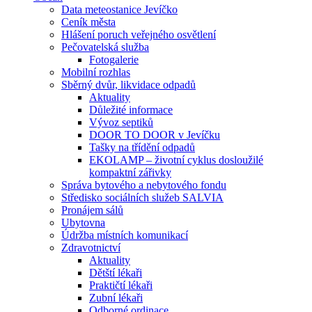
Data meteostanice Jevíčko
Ceník města
Hlášení poruch veřejného osvětlení
Pečovatelská služba
Fotogalerie
Mobilní rozhlas
Sběrný dvůr, likvidace odpadů
Aktuality
Důležité informace
Vývoz septiků
DOOR TO DOOR v Jevíčku
Tašky na třídění odpadů
EKOLAMP – životní cyklus dosloužilé
kompaktní zářivky
Správa bytového a nebytového fondu
Středisko sociálních služeb SALVIA
Pronájem sálů
Ubytovna
Údržba místních komunikací
Zdravotnictví
Aktuality
Dětští lékaři
Praktičtí lékaři
Zubní lékaři
Odborné ordinace