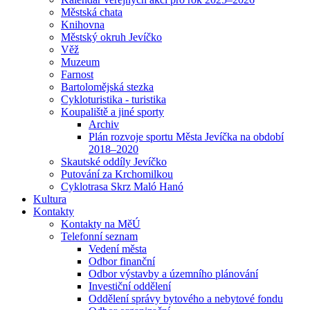
Městská chata
Knihovna
Městský okruh Jevíčko
Věž
Muzeum
Farnost
Bartolomějská stezka
Cykloturistika - turistika
Koupaliště a jiné sporty
Archiv
Plán rozvoje sportu Města Jevíčka na období
2018–2020
Skautské oddíly Jevíčko
Putování za Krchomilkou
Cyklotrasa Skrz Maló Hanó
Kultura
Kontakty
Kontakty na MěÚ
Telefonní seznam
Vedení města
Odbor finanční
Odbor výstavby a územního plánování
Investiční oddělení
Oddělení správy bytového a nebytové fondu