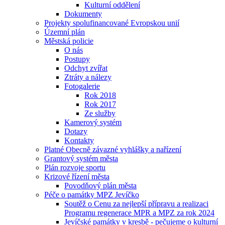
Kulturní oddělení
Dokumenty
Projekty spolufinancované Evropskou unií
Územní plán
Městská policie
O nás
Postupy
Odchyt zvířat
Ztráty a nálezy
Fotogalerie
Rok 2018
Rok 2017
Ze služby
Kamerový systém
Dotazy
Kontakty
Platné Obecně závazné vyhlášky a nařízení
Grantový systém města
Plán rozvoje sportu
Krizové řízení města
Povodňový plán města
Péče o památky MPZ Jevíčko
Soutěž o Cenu za nejlepší přípravu a realizaci
Programu regenerace MPR a MPZ za rok 2024
Jevíčské památky v kresbě - pečujeme o kulturní