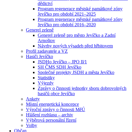
dědictví
Program regenerace městské památkové zóny
Jevíčko pro období 2021–2025
Program regenerace městské památkové zóny
Jevíčko pro období 2016–2020
Generel zeleně
Generel zeleně pro město Jevíčko a Zadní
Arnoštov
Návrhy nových výsadeb před hřbitovem
Profil zadavatele a VZ
Hasiči Jevíčko
JSDHo Jevíčko – JPO II⁄1
SH ČMS SDH Jevíčko
Společné projekty JSDH a města Jevíčko
Statistiky
Výjezdy
Zprávy o činnosti jednotky sboru dobrovolných
hasičů obce Jevíčko
Ankety
Místní energetická koncepce
Výroční zprávy o činnosti MěÚ
Hlášení rozhlasu – archiv
Výběrová personální řízení
Volby
Občan