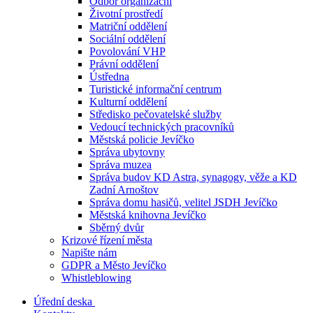
Odbor organizační
Životní prostředí
Matriční oddělení
Sociální oddělení
Povolování VHP
Právní oddělení
Ústředna
Turistické informační centrum
Kulturní oddělení
Středisko pečovatelské služby
Vedoucí technických pracovníků
Městská policie Jevíčko
Správa ubytovny
Správa muzea
Správa budov KD Astra, synagogy, věže a KD
Zadní Arnoštov
Správa domu hasičů, velitel JSDH Jevíčko
Městská knihovna Jevíčko
Sběrný dvůr
Krizové řízení města
Napište nám
GDPR a Město Jevíčko
Whistleblowing
Úřední deska