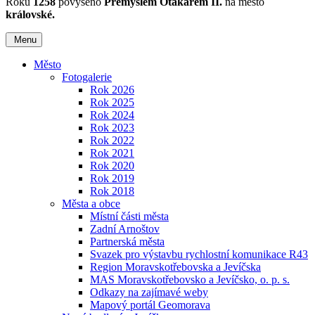
Roku
1258
povýšeno
Přemyslem Otakarem II.
na město
královské.
Menu
Město
Fotogalerie
Rok 2026
Rok 2025
Rok 2024
Rok 2023
Rok 2022
Rok 2021
Rok 2020
Rok 2019
Rok 2018
Města a obce
Místní části města
Zadní Arnoštov
Partnerská města
Svazek pro výstavbu rychlostní komunikace R43
Region Moravskotřebovska a Jevíčska
MAS Moravskotřebovsko a Jevíčsko, o. p. s.
Odkazy na zajímavé weby
Mapový portál Geomorava