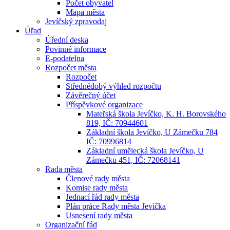
Počet obyvatel
Mapa města
Jevíčský zpravodaj
Úřad
Úřední deska
Povinné informace
E-podatelna
Rozpočet města
Rozpočet
Střednědobý výhled rozpočtu
Závěrečný účet
Příspěvkové organizace
Mateřská škola Jevíčko, K. H. Borovského
819, IČ: 70944601
Základní škola Jevíčko, U Zámečku 784
IČ: 70996814
Základní umělecká škola Jevíčko, U
Zámečku 451, IČ: 72068141
Rada města
Členové rady města
Komise rady města
Jednací řád rady města
Plán práce Rady města Jevíčka
Usnesení rady města
Organizační řád