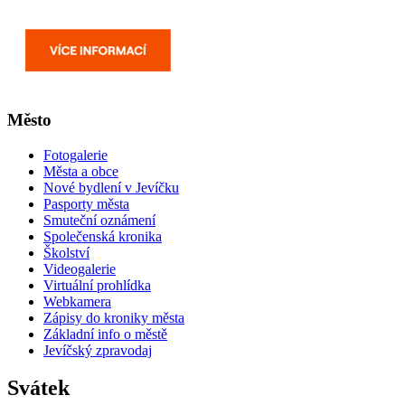
Město
Fotogalerie
Města a obce
Nové bydlení v Jevíčku
Pasporty města
Smuteční oznámení
Společenská kronika
Školství
Videogalerie
Virtuální prohlídka
Webkamera
Zápisy do kroniky města
Základní info o městě
Jevíčský zpravodaj
Svátek