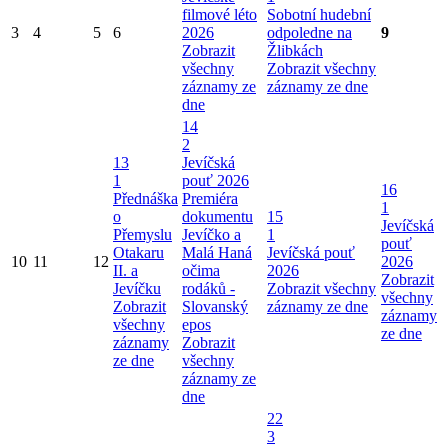
filmové léto
Sobotní hudební
3
4
5
6
2026
odpoledne na
9
Zobrazit
Žlibkách
všechny
Zobrazit všechny
záznamy ze
záznamy ze dne
dne
14
2
13
Jevíčská
1
pouť 2026
16
Přednáška
Premiéra
1
o
dokumentu
15
Jevíčská
Přemyslu
Jevíčko a
1
pouť
Otakaru
Malá Haná
Jevíčská pouť
10
11
12
2026
II. a
očima
2026
Zobrazit
Jevíčku
rodáků -
Zobrazit všechny
všechny
Zobrazit
Slovanský
záznamy ze dne
záznamy
všechny
epos
ze dne
záznamy
Zobrazit
ze dne
všechny
záznamy ze
dne
22
3