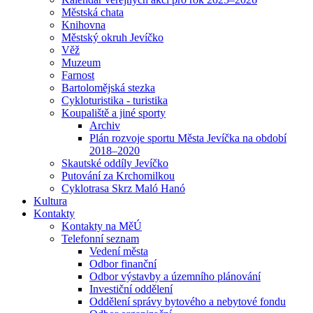
Městská chata
Knihovna
Městský okruh Jevíčko
Věž
Muzeum
Farnost
Bartolomějská stezka
Cykloturistika - turistika
Koupaliště a jiné sporty
Archiv
Plán rozvoje sportu Města Jevíčka na období
2018–2020
Skautské oddíly Jevíčko
Putování za Krchomilkou
Cyklotrasa Skrz Maló Hanó
Kultura
Kontakty
Kontakty na MěÚ
Telefonní seznam
Vedení města
Odbor finanční
Odbor výstavby a územního plánování
Investiční oddělení
Oddělení správy bytového a nebytové fondu