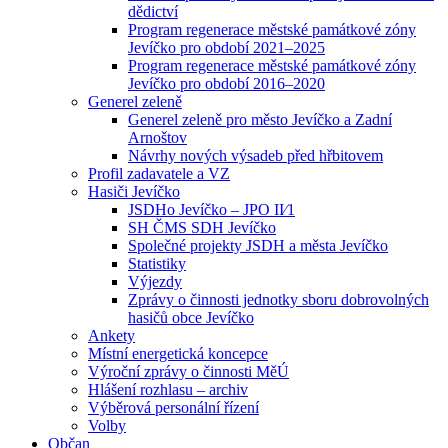
dědictví
Program regenerace městské památkové zóny
Jevíčko pro období 2021–2025
Program regenerace městské památkové zóny
Jevíčko pro období 2016–2020
Generel zeleně
Generel zeleně pro město Jevíčko a Zadní
Arnoštov
Návrhy nových výsadeb před hřbitovem
Profil zadavatele a VZ
Hasiči Jevíčko
JSDHo Jevíčko – JPO II⁄1
SH ČMS SDH Jevíčko
Společné projekty JSDH a města Jevíčko
Statistiky
Výjezdy
Zprávy o činnosti jednotky sboru dobrovolných
hasičů obce Jevíčko
Ankety
Místní energetická koncepce
Výroční zprávy o činnosti MěÚ
Hlášení rozhlasu – archiv
Výběrová personální řízení
Volby
Občan