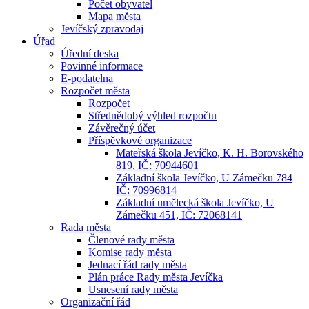
Počet obyvatel
Mapa města
Jevíčský zpravodaj
Úřad
Úřední deska
Povinné informace
E-podatelna
Rozpočet města
Rozpočet
Střednědobý výhled rozpočtu
Závěrečný účet
Příspěvkové organizace
Mateřská škola Jevíčko, K. H. Borovského
819, IČ: 70944601
Základní škola Jevíčko, U Zámečku 784
IČ: 70996814
Základní umělecká škola Jevíčko, U
Zámečku 451, IČ: 72068141
Rada města
Členové rady města
Komise rady města
Jednací řád rady města
Plán práce Rady města Jevíčka
Usnesení rady města
Organizační řád