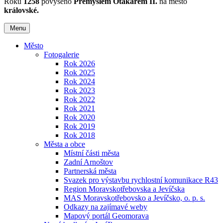
Roku
1258
povýšeno
Přemyslem Otakarem II.
na město
královské.
Menu
Město
Fotogalerie
Rok 2026
Rok 2025
Rok 2024
Rok 2023
Rok 2022
Rok 2021
Rok 2020
Rok 2019
Rok 2018
Města a obce
Místní části města
Zadní Arnoštov
Partnerská města
Svazek pro výstavbu rychlostní komunikace R43
Region Moravskotřebovska a Jevíčska
MAS Moravskotřebovsko a Jevíčsko, o. p. s.
Odkazy na zajímavé weby
Mapový portál Geomorava