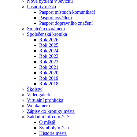
Nové bydlení v Jevíčku
Pasporty města
Pasport místních komunikací
Pasport osvětlení
Pasport dopravního značení
Smuteční oznámení
Společenská kronika
Rok 2026
Rok 2025
Rok 2024
Rok 2023
Rok 2022
Rok 2021
Rok 2020
Rok 2019
Rok 2018
Školství
Videogalerie
Virtuální prohlídka
Webkamera
Zápisy do kroniky města
Základní info o městě
O městě
Symboly města
Historie města