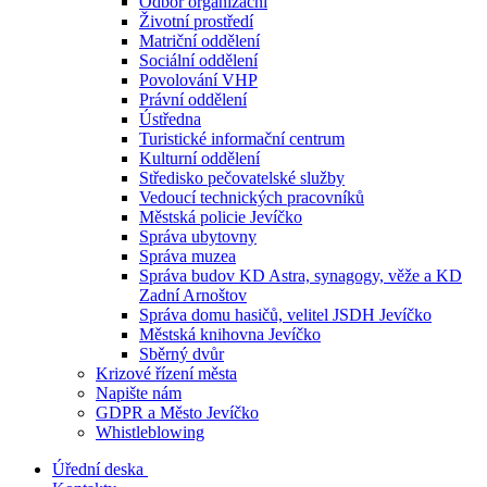
Odbor organizační
Životní prostředí
Matriční oddělení
Sociální oddělení
Povolování VHP
Právní oddělení
Ústředna
Turistické informační centrum
Kulturní oddělení
Středisko pečovatelské služby
Vedoucí technických pracovníků
Městská policie Jevíčko
Správa ubytovny
Správa muzea
Správa budov KD Astra, synagogy, věže a KD
Zadní Arnoštov
Správa domu hasičů, velitel JSDH Jevíčko
Městská knihovna Jevíčko
Sběrný dvůr
Krizové řízení města
Napište nám
GDPR a Město Jevíčko
Whistleblowing
Úřední deska