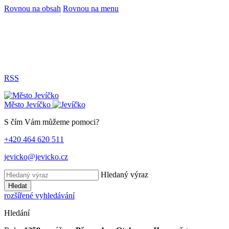
Rovnou na obsah
Rovnou na menu
RSS
Město
Jevíčko
S čím Vám můžeme pomoci?
+420 464 620 511
jevicko@jevicko.cz
Hledaný výraz
Hledat
rozšířené vyhledávání
Hledání