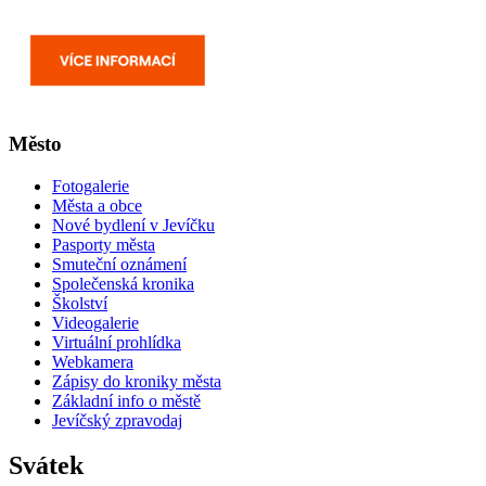
Město
Fotogalerie
Města a obce
Nové bydlení v Jevíčku
Pasporty města
Smuteční oznámení
Společenská kronika
Školství
Videogalerie
Virtuální prohlídka
Webkamera
Zápisy do kroniky města
Základní info o městě
Jevíčský zpravodaj
Svátek