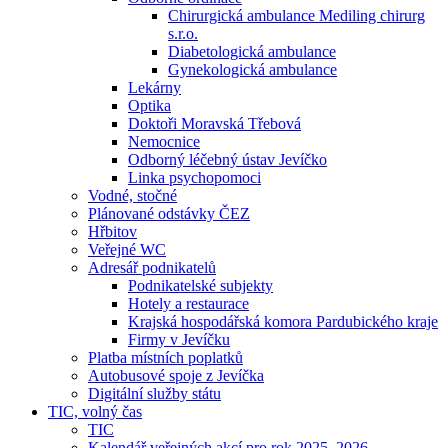
Chirurgická ambulance Mediling chirurg
s.r.o.
Diabetologická ambulance
Gynekologická ambulance
Lekárny
Optika
Doktoři Moravská Třebová
Nemocnice
Odborný léčebný ústav Jevíčko
Linka psychopomoci
Vodné, stočné
Plánované odstávky ČEZ
Hřbitov
Veřejné WC
Adresář podnikatelů
Podnikatelské subjekty
Hotely a restaurace
Krajská hospodářská komora Pardubického kraje
Firmy v Jevíčku
Platba místních poplatků
Autobusové spoje z Jevíčka
Digitální služby státu
TIC, volný čas
TIC
Kalendář veřejných akcí pro rok 2025–2026