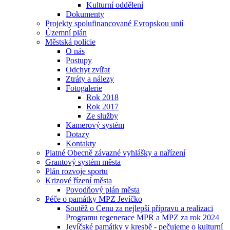
Kulturní oddělení
Dokumenty
Projekty spolufinancované Evropskou unií
Územní plán
Městská policie
O nás
Postupy
Odchyt zvířat
Ztráty a nálezy
Fotogalerie
Rok 2018
Rok 2017
Ze služby
Kamerový systém
Dotazy
Kontakty
Platné Obecně závazné vyhlášky a nařízení
Grantový systém města
Plán rozvoje sportu
Krizové řízení města
Povodňový plán města
Péče o památky MPZ Jevíčko
Soutěž o Cenu za nejlepší přípravu a realizaci
Programu regenerace MPR a MPZ za rok 2024
Jevíčské památky v kresbě - pečujeme o kulturní