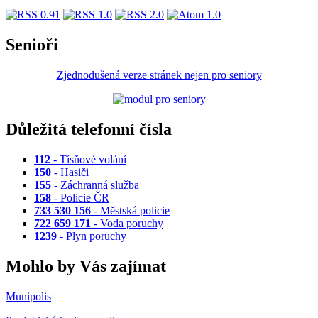
Senioři
Zjednodušená verze stránek nejen pro seniory
Důležitá telefonní čísla
112
- Tísňové volání
150
- Hasiči
155
- Záchranná služba
158
- Policie ČR
733 530 156
- Městská policie
722 659 171
- Voda poruchy
1239
- Plyn poruchy
Mohlo by Vás zajímat
Munipolis