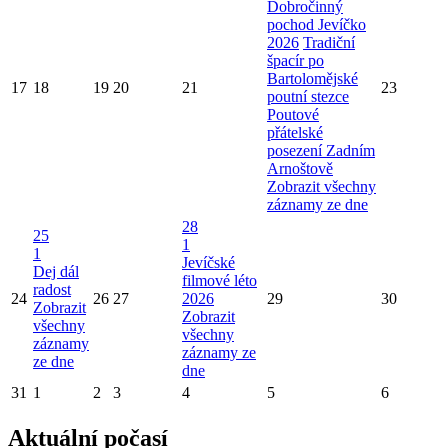
Dobročinný
pochod Jevíčko
2026
Tradiční
špacír po
Bartolomějské
17
18
19
20
21
23
poutní stezce
Poutové
přátelské
posezení Zadním
Arnoštově
Zobrazit všechny
záznamy ze dne
28
25
1
1
Jevíčské
Dej dál
filmové léto
radost
24
26
27
2026
29
30
Zobrazit
Zobrazit
všechny
všechny
záznamy
záznamy ze
ze dne
dne
31
1
2
3
4
5
6
Aktuální počasí