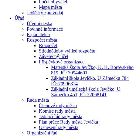
Počet obyvatel
Mapa města
Jevíčský zpravodaj
Úřad
Úřední deska
Povinné informace
E-podatelna
Rozpočet města
Rozpočet
Střednědobý výhled rozpočtu
Závěrečný účet
Příspěvkové organizace
Mateřská škola Jevíčko, K. H. Borovského
819, IČ: 70944601
Základní škola Jevíčko, U Zámečku 784
IČ: 70996814
Základní umělecká škola Jevíčko, U
Zámečku 451, IČ: 72068141
Rada města
Členové rady města
Komise rady města
Jednací řád rady města
Plán práce Rady města Jevíčka
Usnesení rady města
Organizační řád