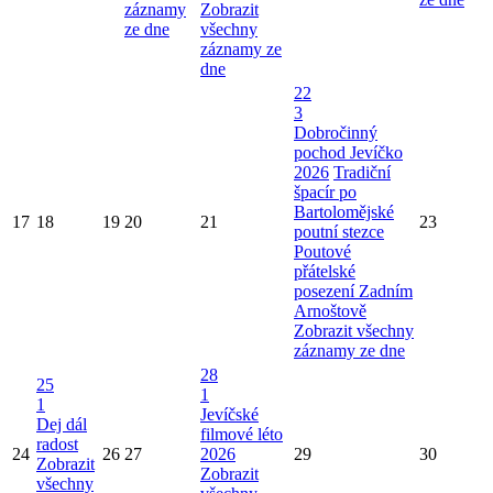
záznamy
Zobrazit
ze dne
všechny
záznamy ze
dne
22
3
Dobročinný
pochod Jevíčko
2026
Tradiční
špacír po
Bartolomějské
17
18
19
20
21
23
poutní stezce
Poutové
přátelské
posezení Zadním
Arnoštově
Zobrazit všechny
záznamy ze dne
28
25
1
1
Jevíčské
Dej dál
filmové léto
radost
24
26
27
2026
29
30
Zobrazit
Zobrazit
všechny