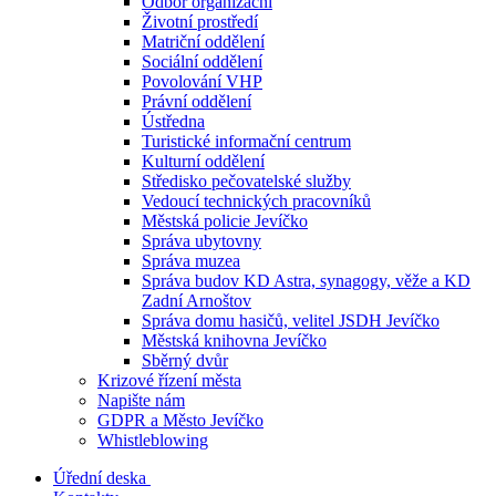
Odbor organizační
Životní prostředí
Matriční oddělení
Sociální oddělení
Povolování VHP
Právní oddělení
Ústředna
Turistické informační centrum
Kulturní oddělení
Středisko pečovatelské služby
Vedoucí technických pracovníků
Městská policie Jevíčko
Správa ubytovny
Správa muzea
Správa budov KD Astra, synagogy, věže a KD
Zadní Arnoštov
Správa domu hasičů, velitel JSDH Jevíčko
Městská knihovna Jevíčko
Sběrný dvůr
Krizové řízení města
Napište nám
GDPR a Město Jevíčko
Whistleblowing
Úřední deska