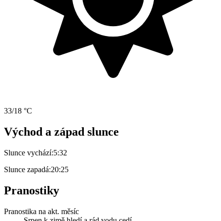
33/18 °C
Východ a západ slunce
Slunce vychází:
5:32
Slunce zapadá:
20:25
Pranostiky
Pranostika na akt. měsíc
Srpen k zimě hledí a rád vodu cedí.