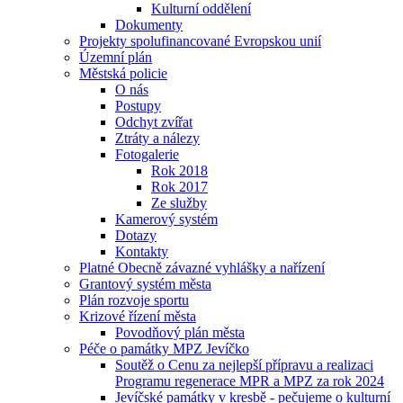
Kulturní oddělení
Dokumenty
Projekty spolufinancované Evropskou unií
Územní plán
Městská policie
O nás
Postupy
Odchyt zvířat
Ztráty a nálezy
Fotogalerie
Rok 2018
Rok 2017
Ze služby
Kamerový systém
Dotazy
Kontakty
Platné Obecně závazné vyhlášky a nařízení
Grantový systém města
Plán rozvoje sportu
Krizové řízení města
Povodňový plán města
Péče o památky MPZ Jevíčko
Soutěž o Cenu za nejlepší přípravu a realizaci
Programu regenerace MPR a MPZ za rok 2024
Jevíčské památky v kresbě - pečujeme o kulturní