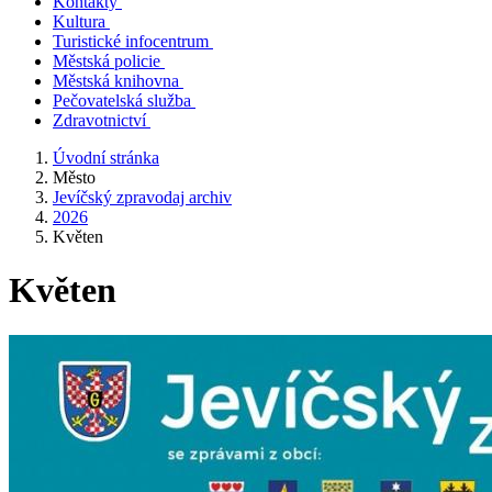
Kontakty
Kultura
Turistické infocentrum
Městská policie
Městská knihovna
Pečovatelská služba
Zdravotnictví
Úvodní stránka
Město
Jevíčský zpravodaj archiv
2026
Květen
Květen