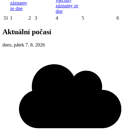
všechny
záznamy
záznamy ze
ze dne
dne
31
1
2
3
4
5
6
Aktuální počasí
dnes, pátek 7. 8. 2026