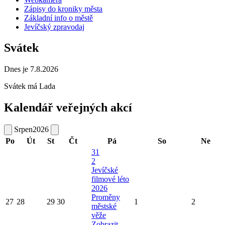
Zápisy do kroniky města
Základní info o městě
Jevíčský zpravodaj
Svátek
Dnes je 7.8.2026
Svátek má
Lada
Kalendář veřejných akcí
Srpen
2026
Po
Út
St
Čt
Pá
So
Ne
31
2
Jevíčské
filmové léto
2026
Proměny
27
28
29
30
1
2
městské
věže
Zobrazit