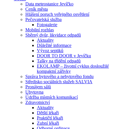
Data meteostanice Jevíčko
Ceník města
Hlášení poruch veřejného osvětlení
Pečovatelská služba
Fotogalerie
Mobilní rozhlas
Sběrný dvůr, likvidace odpadů
Aktuality
Důležité informace
Vývoz septiků
DOOR TO DOOR v Jevíčku
Tašky na třídění odpadů
EKOLAMP – životní cyklus dosloužilé
kompaktní zářivky
Správa bytového a nebytového fondu
Středisko sociálních služeb SALVIA
Pronájem sálů
Ubytovna
Údržba místních komunikací
Zdravotnictví
Aktuality
Dětští lékaři
Praktičtí lékaři
Zubní lékaři
Odborné ordinace