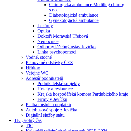
Chirurgická ambulance Mediling chirurg
s.r.o.
Diabetologická ambulance
Gynekologická ambulance
Lekárny
Optika
Doktoři Moravská Třebová
Nemocnice
Odborný léčebný ústav Jevíčko
Linka psychopomoci
Vodné, stočné
Plánované odstávky ČEZ
Hřbitov
Veřejné WC
Adresář podnikatelů
Podnikatelské subjekty
Hotely a restaurace
Krajská hospodářská komora Pardubického kraje
Firmy v Jevíčku
Platba místních poplatků
Autobusové spoje z Jevíčka
Digitální služby státu
TIC, volný čas
TIC
Kalendář veřejných akcí pro rok 2025–2026