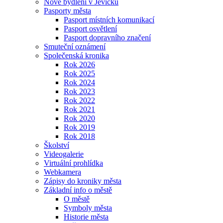
Nové bydlení v Jevíčku
Pasporty města
Pasport místních komunikací
Pasport osvětlení
Pasport dopravního značení
Smuteční oznámení
Společenská kronika
Rok 2026
Rok 2025
Rok 2024
Rok 2023
Rok 2022
Rok 2021
Rok 2020
Rok 2019
Rok 2018
Školství
Videogalerie
Virtuální prohlídka
Webkamera
Zápisy do kroniky města
Základní info o městě
O městě
Symboly města
Historie města