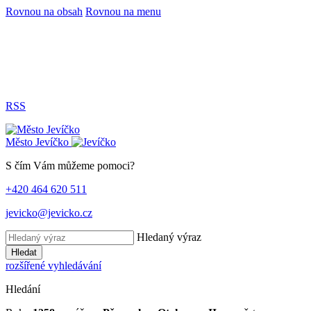
Rovnou na obsah
Rovnou na menu
RSS
Město
Jevíčko
S čím Vám můžeme pomoci?
+420 464 620 511
jevicko@jevicko.cz
Hledaný výraz
Hledat
rozšířené vyhledávání
Hledání