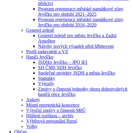
dědictví
Program regenerace městské památkové zóny
Jevíčko pro období 2021–2025
Program regenerace městské památkové zóny
Jevíčko pro období 2016–2020
Generel zeleně
Generel zeleně pro město Jevíčko a Zadní
Arnoštov
Návrhy nových výsadeb před hřbitovem
Profil zadavatele a VZ
Hasiči Jevíčko
JSDHo Jevíčko – JPO II⁄1
SH ČMS SDH Jevíčko
Společné projekty JSDH a města Jevíčko
Statistiky
Výjezdy
Zprávy o činnosti jednotky sboru dobrovolných
hasičů obce Jevíčko
Ankety
Místní energetická koncepce
Výroční zprávy o činnosti MěÚ
Hlášení rozhlasu – archiv
Výběrová personální řízení
Volby
Občan