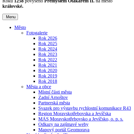
Roku
1258
povýšeno
Přemyslem Otakarem II.
na město
královské.
Menu
Město
Fotogalerie
Rok 2026
Rok 2025
Rok 2024
Rok 2023
Rok 2022
Rok 2021
Rok 2020
Rok 2019
Rok 2018
Města a obce
Místní části města
Zadní Arnoštov
Partnerská města
Svazek pro výstavbu rychlostní komunikace R43
Region Moravskotřebovska a Jevíčska
MAS Moravskotřebovsko a Jevíčsko, o. p. s.
Odkazy na zajímavé weby
Mapový portál Geomorava