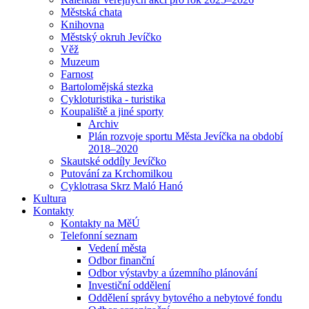
Městská chata
Knihovna
Městský okruh Jevíčko
Věž
Muzeum
Farnost
Bartolomějská stezka
Cykloturistika - turistika
Koupaliště a jiné sporty
Archiv
Plán rozvoje sportu Města Jevíčka na období
2018–2020
Skautské oddíly Jevíčko
Putování za Krchomilkou
Cyklotrasa Skrz Maló Hanó
Kultura
Kontakty
Kontakty na MěÚ
Telefonní seznam
Vedení města
Odbor finanční
Odbor výstavby a územního plánování
Investiční oddělení
Oddělení správy bytového a nebytové fondu