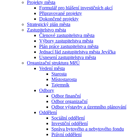
Projekty města
Formulář pro hlášení investičních akcí
Připravované projekty
Dokončené projekty
Strategický plán města
Zastupitelstvo města
Členové zastupitelstva města
Výbory zastupitelstva města
Plán práce zastupitelstva města
Jednací řád zastupitelstva města Jevíčka
Usnesení zastupitelstva města
Organizační struktura MěÚ
Vedení města
Starosta
Místostarosta
Tajemník
Odbory
Odbor finanční
Odbor organizační
Odbor výstavby a územního plánování
Oddělení
Sociální oddělení
Investiční oddělení
Správa bytového a nebytového fondu
Právní oddělení