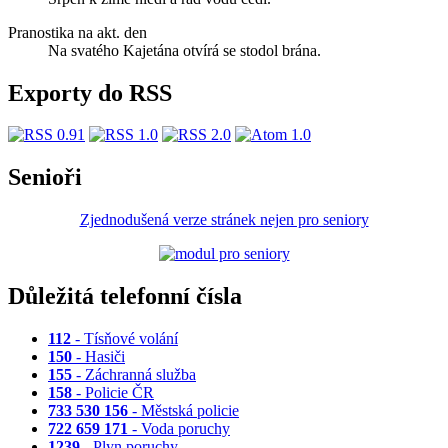
Pranostika na akt. den
Na svatého Kajetána otvírá se stodol brána.
Exporty do RSS
Senioři
Zjednodušená verze stránek nejen pro seniory
Důležitá telefonní čísla
112
- Tísňové volání
150
- Hasiči
155
- Záchranná služba
158
- Policie ČR
733 530 156
- Městská policie
722 659 171
- Voda poruchy
1239
- Plyn poruchy