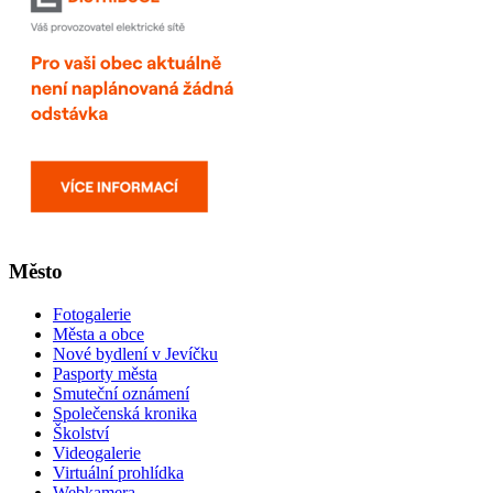
Město
Fotogalerie
Města a obce
Nové bydlení v Jevíčku
Pasporty města
Smuteční oznámení
Společenská kronika
Školství
Videogalerie
Virtuální prohlídka
Webkamera