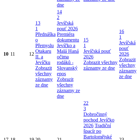
dne
14
2
13
Jevíčská
1
pouť 2026
16
Přednáška
Premiéra
1
o
dokumentu
15
Jevíčská
Přemyslu
Jevíčko a
1
pouť
Otakaru
Malá Haná
Jevíčská pouť
10
11
12
2026
II. a
očima
2026
Zobrazit
Jevíčku
rodáků -
Zobrazit všechny
všechny
Zobrazit
Slovanský
záznamy ze dne
záznamy
všechny
epos
ze dne
záznamy
Zobrazit
ze dne
všechny
záznamy ze
dne
22
3
Dobročinný
pochod Jevíčko
2026
Tradiční
špacír po
Bartolomějské
17
18
19
20
21
23