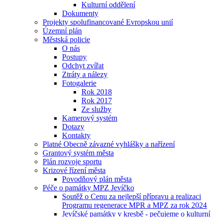
Kulturní oddělení
Dokumenty
Projekty spolufinancované Evropskou unií
Územní plán
Městská policie
O nás
Postupy
Odchyt zvířat
Ztráty a nálezy
Fotogalerie
Rok 2018
Rok 2017
Ze služby
Kamerový systém
Dotazy
Kontakty
Platné Obecně závazné vyhlášky a nařízení
Grantový systém města
Plán rozvoje sportu
Krizové řízení města
Povodňový plán města
Péče o památky MPZ Jevíčko
Soutěž o Cenu za nejlepší přípravu a realizaci
Programu regenerace MPR a MPZ za rok 2024
Jevíčské památky v kresbě - pečujeme o kulturní