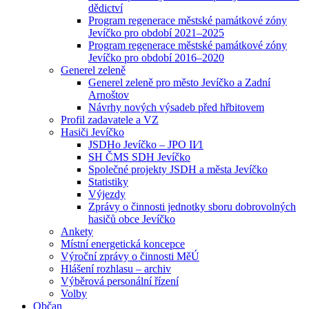
dědictví
Program regenerace městské památkové zóny
Jevíčko pro období 2021–2025
Program regenerace městské památkové zóny
Jevíčko pro období 2016–2020
Generel zeleně
Generel zeleně pro město Jevíčko a Zadní
Arnoštov
Návrhy nových výsadeb před hřbitovem
Profil zadavatele a VZ
Hasiči Jevíčko
JSDHo Jevíčko – JPO II⁄1
SH ČMS SDH Jevíčko
Společné projekty JSDH a města Jevíčko
Statistiky
Výjezdy
Zprávy o činnosti jednotky sboru dobrovolných
hasičů obce Jevíčko
Ankety
Místní energetická koncepce
Výroční zprávy o činnosti MěÚ
Hlášení rozhlasu – archiv
Výběrová personální řízení
Volby
Občan