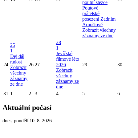
poutní stezce
Poutové
přátelské
posezení Zadním
Arnoštově
Zobrazit všechny
záznamy ze dne
28
25
1
1
Jevíčské
Dej dál
filmové léto
radost
24
26
27
2026
29
30
Zobrazit
Zobrazit
všechny
všechny
záznamy
záznamy ze
ze dne
dne
31
1
2
3
4
5
6
Aktuální počasí
dnes, pondělí 10. 8. 2026