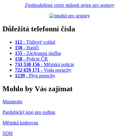
Zjednodušená verze stránek nejen pro seniory
Důležitá telefonní čísla
112
- Tísňové volání
150
- Hasiči
155
- Záchranná služba
158
- Policie ČR
733 530 156
- Městská policie
722 659 171
- Voda poruchy
1239
- Plyn poruchy
Mohlo by Vás zajímat
Munipolis
Pardubický kraj pro rodinu
Městská knihovna
SDH