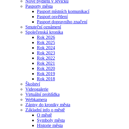
Nové bydlení v Jevíčku
Pasporty města
Pasport místních komunikací
Pasport osvětlení
Pasport dopravního značení
Smuteční oznámení
Společenská kronika
Rok 2026
Rok 2025
Rok 2024
Rok 2023
Rok 2022
Rok 2021
Rok 2020
Rok 2019
Rok 2018
Školství
Videogalerie
Virtuální prohlídka
Webkamera
Zápisy do kroniky města
Základní info o městě
O městě
Symboly města
Historie města