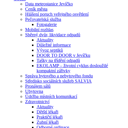
Data meteostanice Jevíčko
Ceník města
Hlášení poruch veřejného osvětlení
Pečovatelská služba
Fotogalerie
Mobilní rozhlas
Sběrný dvůr, likvidace odpadů
Aktuality
Důležité informace
Vývoz septiků
DOOR TO DOOR v Jevíčku
Tašky na třídění odpadů
EKOLAMP – životní cyklus dosloužilé
kompaktní zářivky
Správa bytového a nebytového fondu
Středisko sociálních služeb SALVIA
Pronájem sálů
Ubytovna
Údržba místních komunikací
Zdravotnictví
Aktuality
Dětští lékaři
Praktičtí lékaři
Zubní lékaři
Odborné ordinace