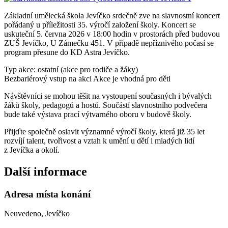
Základní umělecká škola Jevíčko srdečně zve na slavnostní koncert
pořádaný u příležitosti 35. výročí založení školy. Koncert se
uskuteční 5. června 2026 v 18:00 hodin v prostorách před budovou
ZUŠ Jevíčko, U Zámečku 451. V případě nepříznivého počasí se
program přesune do KD Astra Jevíčko.
Typ akce: ostatní (akce pro rodiče a žáky)
Bezbariérový vstup na akci
Akce je vhodná pro děti
Návštěvníci se mohou těšit na vystoupení současných i bývalých
žáků školy, pedagogů a hostů. Součástí slavnostního podvečera
bude také výstava prací výtvarného oboru v budově školy.
Přijďte společně oslavit významné výročí školy, která již 35 let
rozvíjí talent, tvořivost a vztah k umění u dětí i mladých lidí
z Jevíčka a okolí.
Další informace
Adresa místa konání
Neuvedeno, Jevíčko