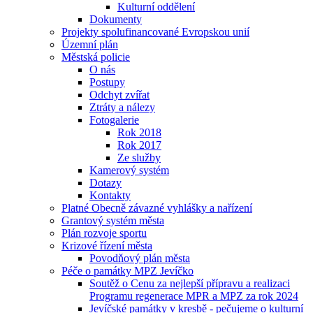
Kulturní oddělení
Dokumenty
Projekty spolufinancované Evropskou unií
Územní plán
Městská policie
O nás
Postupy
Odchyt zvířat
Ztráty a nálezy
Fotogalerie
Rok 2018
Rok 2017
Ze služby
Kamerový systém
Dotazy
Kontakty
Platné Obecně závazné vyhlášky a nařízení
Grantový systém města
Plán rozvoje sportu
Krizové řízení města
Povodňový plán města
Péče o památky MPZ Jevíčko
Soutěž o Cenu za nejlepší přípravu a realizaci
Programu regenerace MPR a MPZ za rok 2024
Jevíčské památky v kresbě - pečujeme o kulturní