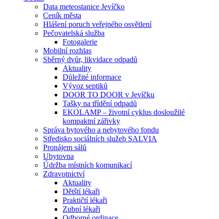
Data meteostanice Jevíčko
Ceník města
Hlášení poruch veřejného osvětlení
Pečovatelská služba
Fotogalerie
Mobilní rozhlas
Sběrný dvůr, likvidace odpadů
Aktuality
Důležité informace
Vývoz septiků
DOOR TO DOOR v Jevíčku
Tašky na třídění odpadů
EKOLAMP – životní cyklus dosloužilé
kompaktní zářivky
Správa bytového a nebytového fondu
Středisko sociálních služeb SALVIA
Pronájem sálů
Ubytovna
Údržba místních komunikací
Zdravotnictví
Aktuality
Dětští lékaři
Praktičtí lékaři
Zubní lékaři
Odborné ordinace