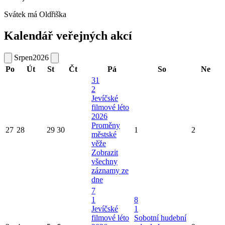
Svátek má
Oldřiška
Kalendář veřejných akcí
Srpen
2026
Po
Út
St
Čt
Pá
So
Ne
31
2
Jevíčské
filmové léto
2026
Proměny
27
28
29
30
1
2
městské
věže
Zobrazit
všechny
záznamy ze
dne
7
1
8
Jevíčské
1
filmové léto
Sobotní hudební