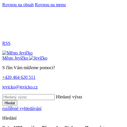
Rovnou na obsah
Rovnou na menu
RSS
Město
Jevíčko
S čím Vám můžeme pomoci?
+420 464 620 511
jevicko@jevicko.cz
Hledaný výraz
Hledat
rozšířené vyhledávání
Hledání