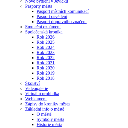
Nové bydlení v Jevíčku
Pasporty města
Pasport místních komunikací
Pasport osvětlení
Pasport dopravního značení
Smuteční oznámení
Společenská kronika
Rok 2026
Rok 2025
Rok 2024
Rok 2023
Rok 2022
Rok 2021
Rok 2020
Rok 2019
Rok 2018
Školství
Videogalerie
Virtuální prohlídka
Webkamera
Zápisy do kroniky města
Základní info o městě
O městě
Symboly města
Historie města