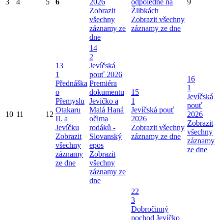
3
4
5
6
2026
odpoledne na
9
Zobrazit
Žlibkách
všechny
Zobrazit všechny
záznamy ze
záznamy ze dne
dne
14
2
13
Jevíčská
1
pouť 2026
16
Přednáška
Premiéra
1
o
dokumentu
15
Jevíčská
Přemyslu
Jevíčko a
1
pouť
Otakaru
Malá Haná
Jevíčská pouť
10
11
12
2026
II. a
očima
2026
Zobrazit
Jevíčku
rodáků -
Zobrazit všechny
všechny
Zobrazit
Slovanský
záznamy ze dne
záznamy
všechny
epos
ze dne
záznamy
Zobrazit
ze dne
všechny
záznamy ze
dne
22
3
Dobročinný
pochod Jevíčko