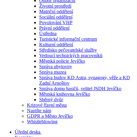
Odbor organizační
Životní prostředí
Matriční oddělení
Sociální oddělení
Povolování VHP
Právní oddělení
Ústředna
Turistické informační centrum
Kulturní oddělení
Středisko pečovatelské služby
Vedoucí technických pracovníků
Městská policie Jevíčko
Správa ubytovny
Správa muzea
Správa budov KD Astra, synagogy, věže a KD
Zadní Arnoštov
Správa domu hasičů, velitel JSDH Jevíčko
Městská knihovna Jevíčko
Sběrný dvůr
Krizové řízení města
Napište nám
GDPR a Město Jevíčko
Whistleblowing
Úřední deska