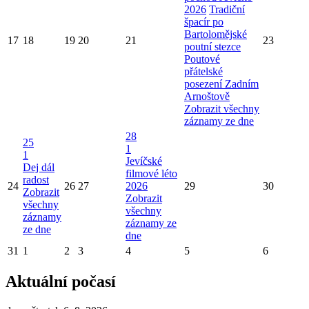
2026
Tradiční
špacír po
Bartolomějské
17
18
19
20
21
23
poutní stezce
Poutové
přátelské
posezení Zadním
Arnoštově
Zobrazit všechny
záznamy ze dne
28
25
1
1
Jevíčské
Dej dál
filmové léto
radost
24
26
27
2026
29
30
Zobrazit
Zobrazit
všechny
všechny
záznamy
záznamy ze
ze dne
dne
31
1
2
3
4
5
6
Aktuální počasí