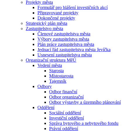
Projekty města
Formulář pro hlášení investičních akcí
Připravované projekty
Dokončené projekty
Strategický plán města
Zastupitelstvo města
Členové zastupitelstva města
Výbory zastupitelstva města
Plán práce zastupitelstva města
Jednací řád zastupitelstva města Jevíčka
Usnesení zastupitelstva města
Organizační struktura MěÚ
Vedení města
Starosta
Místostarosta
Tajemník
Odbory
Odbor finanční
Odbor organizační
Odbor výstavby a územního plánování
Oddělení
Sociální oddělení
Investiční oddělení
Správa bytového a nebytového fondu
Právní oddělení