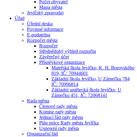
Počet obyvatel
Mapa města
Jevíčský zpravodaj
Úřad
Úřední deska
Povinné informace
E-podatelna
Rozpočet města
Rozpočet
Střednědobý výhled rozpočtu
Závěrečný účet
Příspěvkové organizace
Mateřská škola Jevíčko, K. H. Borovského
819, IČ: 70944601
Základní škola Jevíčko, U Zámečku 784
IČ: 70996814
Základní umělecká škola Jevíčko, U
Zámečku 451, IČ: 72068141
Rada města
Členové rady města
Komise rady města
Jednací řád rady města
Plán práce Rady města Jevíčka
Usnesení rady města
Organizační řád