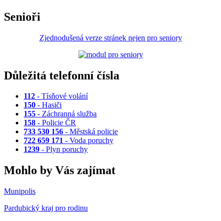
Senioři
Zjednodušená verze stránek nejen pro seniory
Důležitá telefonní čísla
112
- Tísňové volání
150
- Hasiči
155
- Záchranná služba
158
- Policie ČR
733 530 156
- Městská policie
722 659 171
- Voda poruchy
1239
- Plyn poruchy
Mohlo by Vás zajímat
Munipolis
Pardubický kraj pro rodinu