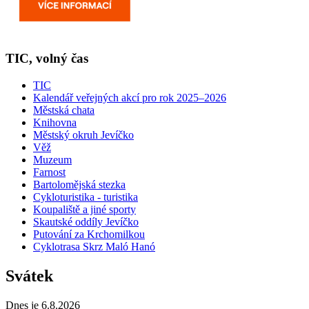
TIC, volný čas
TIC
Kalendář veřejných akcí pro rok 2025–2026
Městská chata
Knihovna
Městský okruh Jevíčko
Věž
Muzeum
Farnost
Bartolomějská stezka
Cykloturistika - turistika
Koupaliště a jiné sporty
Skautské oddíly Jevíčko
Putování za Krchomilkou
Cyklotrasa Skrz Maló Hanó
Svátek
Dnes je 6.8.2026