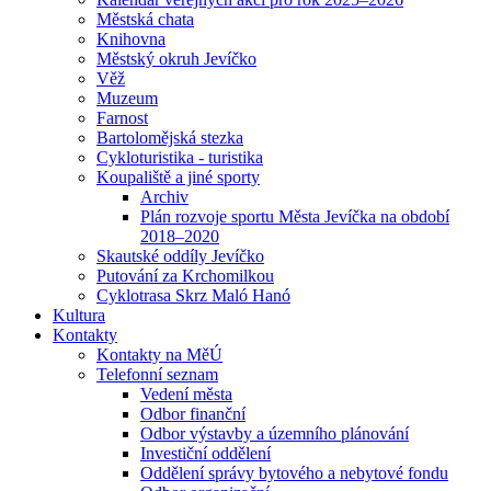
Městská chata
Knihovna
Městský okruh Jevíčko
Věž
Muzeum
Farnost
Bartolomějská stezka
Cykloturistika - turistika
Koupaliště a jiné sporty
Archiv
Plán rozvoje sportu Města Jevíčka na období
2018–2020
Skautské oddíly Jevíčko
Putování za Krchomilkou
Cyklotrasa Skrz Maló Hanó
Kultura
Kontakty
Kontakty na MěÚ
Telefonní seznam
Vedení města
Odbor finanční
Odbor výstavby a územního plánování
Investiční oddělení
Oddělení správy bytového a nebytové fondu