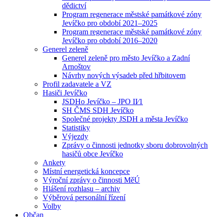
dědictví
Program regenerace městské památkové zóny
Jevíčko pro období 2021–2025
Program regenerace městské památkové zóny
Jevíčko pro období 2016–2020
Generel zeleně
Generel zeleně pro město Jevíčko a Zadní
Arnoštov
Návrhy nových výsadeb před hřbitovem
Profil zadavatele a VZ
Hasiči Jevíčko
JSDHo Jevíčko – JPO II⁄1
SH ČMS SDH Jevíčko
Společné projekty JSDH a města Jevíčko
Statistiky
Výjezdy
Zprávy o činnosti jednotky sboru dobrovolných
hasičů obce Jevíčko
Ankety
Místní energetická koncepce
Výroční zprávy o činnosti MěÚ
Hlášení rozhlasu – archiv
Výběrová personální řízení
Volby
Občan