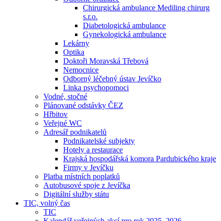
Chirurgická ambulance Mediling chirurg
s.r.o.
Diabetologická ambulance
Gynekologická ambulance
Lekárny
Optika
Doktoři Moravská Třebová
Nemocnice
Odborný léčebný ústav Jevíčko
Linka psychopomoci
Vodné, stočné
Plánované odstávky ČEZ
Hřbitov
Veřejné WC
Adresář podnikatelů
Podnikatelské subjekty
Hotely a restaurace
Krajská hospodářská komora Pardubického kraje
Firmy v Jevíčku
Platba místních poplatků
Autobusové spoje z Jevíčka
Digitální služby státu
TIC, volný čas
TIC
Kalendář veřejných akcí pro rok 2025–2026