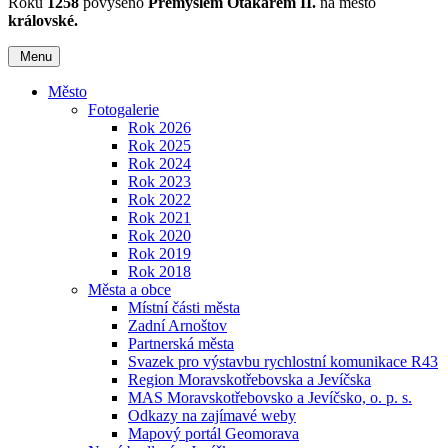
Roku
1258
povýšeno
Přemyslem Otakarem II.
na město
královské.
Menu
Město
Fotogalerie
Rok 2026
Rok 2025
Rok 2024
Rok 2023
Rok 2022
Rok 2021
Rok 2020
Rok 2019
Rok 2018
Města a obce
Místní části města
Zadní Arnoštov
Partnerská města
Svazek pro výstavbu rychlostní komunikace R43
Region Moravskotřebovska a Jevíčska
MAS Moravskotřebovsko a Jevíčsko, o. p. s.
Odkazy na zajímavé weby
Mapový portál Geomorava