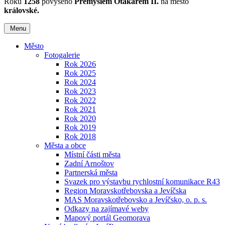
Roku
1258
povýšeno
Přemyslem Otakarem II.
na město
královské.
Menu
Město
Fotogalerie
Rok 2026
Rok 2025
Rok 2024
Rok 2023
Rok 2022
Rok 2021
Rok 2020
Rok 2019
Rok 2018
Města a obce
Místní části města
Zadní Arnoštov
Partnerská města
Svazek pro výstavbu rychlostní komunikace R43
Region Moravskotřebovska a Jevíčska
MAS Moravskotřebovsko a Jevíčsko, o. p. s.
Odkazy na zajímavé weby
Mapový portál Geomorava