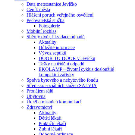
Data meteostanice Jevíčko
Ceník města
Hlášení poruch veřejného osvětlení
Pečovatelská služba
Fotogalerie
Mobilní rozhlas
Sběrný dvůr, likvidace odpadů
Aktuality
Důležité informace
Vývoz septiků
DOOR TO DOOR v Jevíčku
Tašky na třídění odpadů
EKOLAMP – životní cyklus dosloužilé
kompaktní zářivky
Správa bytového a nebytového fondu
Středisko sociálních služeb SALVIA
Pronájem sálů
Ubytovna
Údržba místních komunikací
Zdravotnictví
Aktuality
Dětští lékaři
Praktičtí lékaři
Zubní lékaři
Odborné ordinace