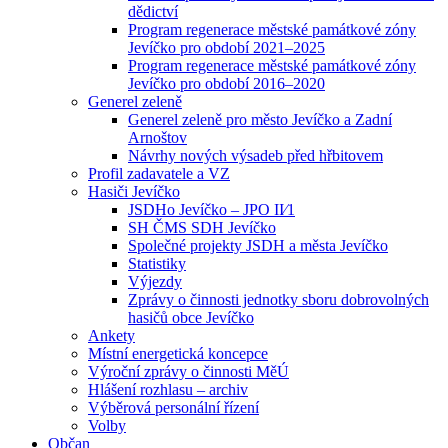
dědictví
Program regenerace městské památkové zóny
Jevíčko pro období 2021–2025
Program regenerace městské památkové zóny
Jevíčko pro období 2016–2020
Generel zeleně
Generel zeleně pro město Jevíčko a Zadní
Arnoštov
Návrhy nových výsadeb před hřbitovem
Profil zadavatele a VZ
Hasiči Jevíčko
JSDHo Jevíčko – JPO II⁄1
SH ČMS SDH Jevíčko
Společné projekty JSDH a města Jevíčko
Statistiky
Výjezdy
Zprávy o činnosti jednotky sboru dobrovolných
hasičů obce Jevíčko
Ankety
Místní energetická koncepce
Výroční zprávy o činnosti MěÚ
Hlášení rozhlasu – archiv
Výběrová personální řízení
Volby
Občan