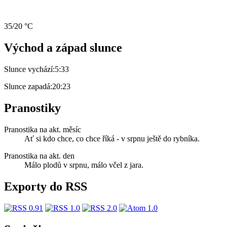
35/20 °C
Východ a západ slunce
Slunce vychází:
5:33
Slunce zapadá:
20:23
Pranostiky
Pranostika na akt. měsíc
Ať si kdo chce, co chce říká - v srpnu ještě do rybníka.
Pranostika na akt. den
Málo plodů v srpnu, málo včel z jara.
Exporty do RSS