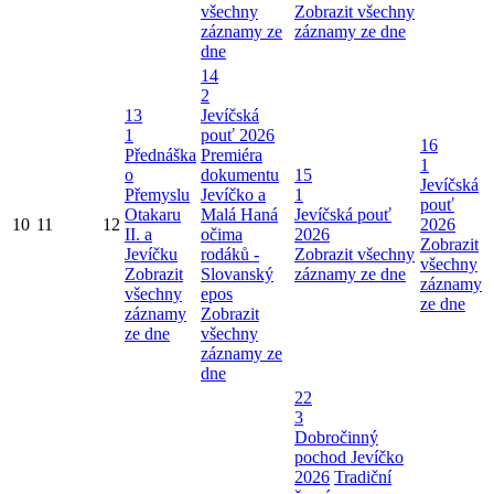
všechny
Zobrazit všechny
záznamy ze
záznamy ze dne
dne
14
2
13
Jevíčská
1
pouť 2026
16
Přednáška
Premiéra
1
o
dokumentu
15
Jevíčská
Přemyslu
Jevíčko a
1
pouť
Otakaru
Malá Haná
Jevíčská pouť
10
11
12
2026
II. a
očima
2026
Zobrazit
Jevíčku
rodáků -
Zobrazit všechny
všechny
Zobrazit
Slovanský
záznamy ze dne
záznamy
všechny
epos
ze dne
záznamy
Zobrazit
ze dne
všechny
záznamy ze
dne
22
3
Dobročinný
pochod Jevíčko
2026
Tradiční