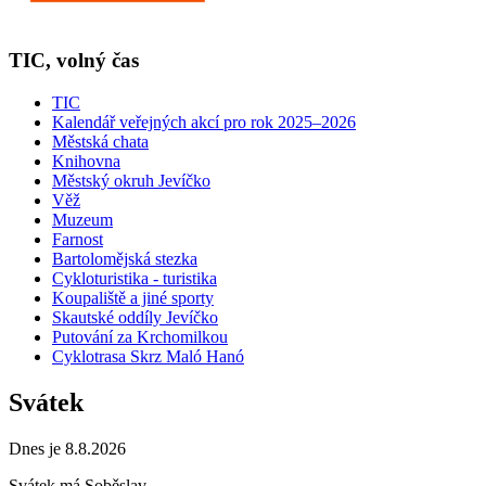
TIC, volný čas
TIC
Kalendář veřejných akcí pro rok 2025–2026
Městská chata
Knihovna
Městský okruh Jevíčko
Věž
Muzeum
Farnost
Bartolomějská stezka
Cykloturistika - turistika
Koupaliště a jiné sporty
Skautské oddíly Jevíčko
Putování za Krchomilkou
Cyklotrasa Skrz Maló Hanó
Svátek
Dnes je 8.8.2026
Svátek má
Soběslav