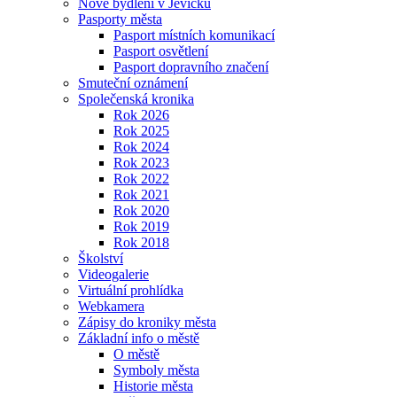
Nové bydlení v Jevíčku
Pasporty města
Pasport místních komunikací
Pasport osvětlení
Pasport dopravního značení
Smuteční oznámení
Společenská kronika
Rok 2026
Rok 2025
Rok 2024
Rok 2023
Rok 2022
Rok 2021
Rok 2020
Rok 2019
Rok 2018
Školství
Videogalerie
Virtuální prohlídka
Webkamera
Zápisy do kroniky města
Základní info o městě
O městě
Symboly města
Historie města