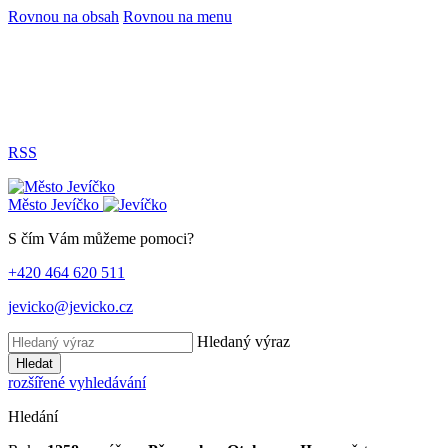
Rovnou na obsah
Rovnou na menu
RSS
Město
Jevíčko
S čím Vám můžeme pomoci?
+420 464 620 511
jevicko@jevicko.cz
Hledaný výraz
Hledat
rozšířené vyhledávání
Hledání