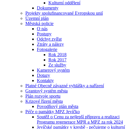
Kulturní oddělení
Dokumenty
Projekty spolufinancované Evropskou unií
Územní plán
Městská policie
O nás
Postupy
Odchyt zvířat
Ztráty a nálezy
Fotogalerie
Rok 2018
Rok 2017
Ze služby
Kamerový systém
Dotazy
Kontakty
Platné Obecně závazné vyhlášky a nařízení
Grantový systém města
Plán rozvoje sportu
Krizové řízení města
Povodňový plán města
Péče o památky MPZ Jevíčko
Soutěž o Cenu za nejlepší přípravu a realizaci
Programu regenerace MPR a MPZ za rok 2024
Jevíčské památky v kresbě - pečujeme o kulturní