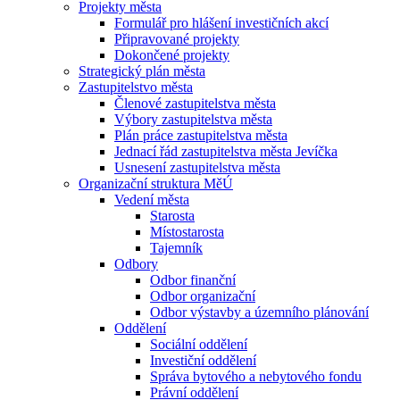
Projekty města
Formulář pro hlášení investičních akcí
Připravované projekty
Dokončené projekty
Strategický plán města
Zastupitelstvo města
Členové zastupitelstva města
Výbory zastupitelstva města
Plán práce zastupitelstva města
Jednací řád zastupitelstva města Jevíčka
Usnesení zastupitelstva města
Organizační struktura MěÚ
Vedení města
Starosta
Místostarosta
Tajemník
Odbory
Odbor finanční
Odbor organizační
Odbor výstavby a územního plánování
Oddělení
Sociální oddělení
Investiční oddělení
Správa bytového a nebytového fondu
Právní oddělení