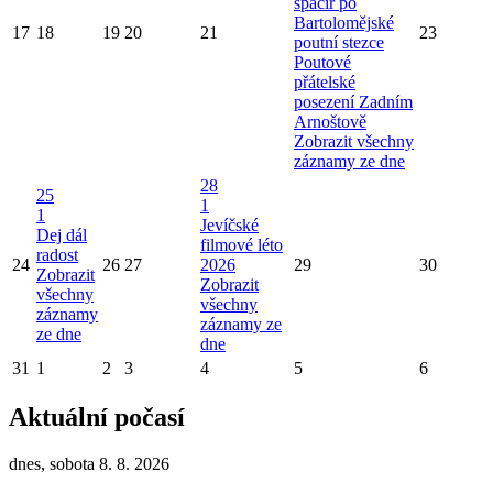
špacír po
Bartolomějské
17
18
19
20
21
23
poutní stezce
Poutové
přátelské
posezení Zadním
Arnoštově
Zobrazit všechny
záznamy ze dne
28
25
1
1
Jevíčské
Dej dál
filmové léto
radost
24
26
27
2026
29
30
Zobrazit
Zobrazit
všechny
všechny
záznamy
záznamy ze
ze dne
dne
31
1
2
3
4
5
6
Aktuální počasí
dnes, sobota 8. 8. 2026