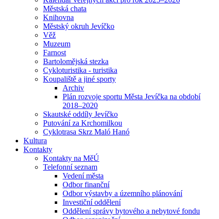
Městská chata
Knihovna
Městský okruh Jevíčko
Věž
Muzeum
Farnost
Bartolomějská stezka
Cykloturistika - turistika
Koupaliště a jiné sporty
Archiv
Plán rozvoje sportu Města Jevíčka na období
2018–2020
Skautské oddíly Jevíčko
Putování za Krchomilkou
Cyklotrasa Skrz Maló Hanó
Kultura
Kontakty
Kontakty na MěÚ
Telefonní seznam
Vedení města
Odbor finanční
Odbor výstavby a územního plánování
Investiční oddělení
Oddělení správy bytového a nebytové fondu