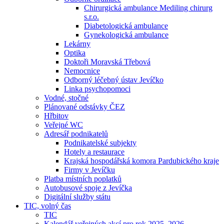
Chirurgická ambulance Mediling chirurg
s.r.o.
Diabetologická ambulance
Gynekologická ambulance
Lekárny
Optika
Doktoři Moravská Třebová
Nemocnice
Odborný léčebný ústav Jevíčko
Linka psychopomoci
Vodné, stočné
Plánované odstávky ČEZ
Hřbitov
Veřejné WC
Adresář podnikatelů
Podnikatelské subjekty
Hotely a restaurace
Krajská hospodářská komora Pardubického kraje
Firmy v Jevíčku
Platba místních poplatků
Autobusové spoje z Jevíčka
Digitální služby státu
TIC, volný čas
TIC
Kalendář veřejných akcí pro rok 2025–2026