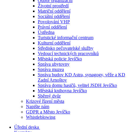
Odbor organizační
Životní prostředí
Matriční oddělení
Sociální oddělení
Povolování VHP
Právní oddělení
Ústředna
Turistické informační centrum
Kulturní oddělení
Středisko pečovatelské služby
Vedoucí technických pracovníků
Městská policie Jevíčko
Správa ubytovny
Správa muzea
Správa budov KD Astra, synagogy, věže a KD
Zadní Arnoštov
Správa domu hasičů, velitel JSDH Jevíčko
Městská knihovna Jevíčko
Sběrný dvůr
Krizové řízení města
Napište nám
GDPR a Město Jevíčko
Whistleblowing
Úřední deska