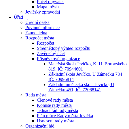
Počet obyvatel
Mapa města
Jevíčský zpravodaj
Úřad
Úřední deska
Povinné informace
E-podatelna
Rozpočet města
Rozpočet
Střednědobý výhled rozpočtu
Závěrečný účet
Příspěvkové organizace
Mateřská škola Jevíčko, K. H. Borovského
819, IČ: 70944601
Základní škola Jevíčko, U Zámečku 784
IČ: 70996814
Základní umělecká škola Jevíčko, U
Zámečku 451, IČ: 72068141
Rada města
Členové rady města
Komise rady města
Jednací řád rady města
Plán práce Rady města Jevíčka
Usnesení rady města
Organizační řád