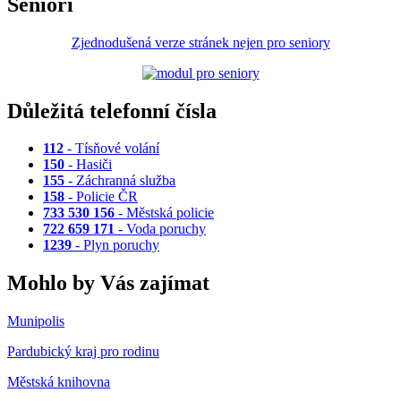
Senioři
Zjednodušená verze stránek nejen pro seniory
Důležitá telefonní čísla
112
- Tísňové volání
150
- Hasiči
155
- Záchranná služba
158
- Policie ČR
733 530 156
- Městská policie
722 659 171
- Voda poruchy
1239
- Plyn poruchy
Mohlo by Vás zajímat
Munipolis
Pardubický kraj pro rodinu
Městská knihovna