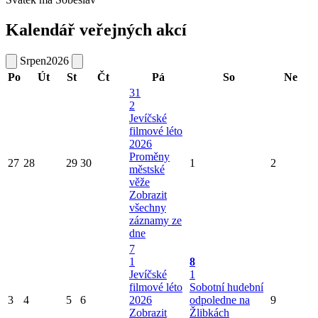
Kalendář veřejných akcí
Srpen
2026
Po
Út
St
Čt
Pá
So
Ne
31
2
Jevíčské
filmové léto
2026
Proměny
27
28
29
30
1
2
městské
věže
Zobrazit
všechny
záznamy ze
dne
7
1
8
Jevíčské
1
filmové léto
Sobotní hudební
3
4
5
6
2026
odpoledne na
9
Zobrazit
Žlibkách