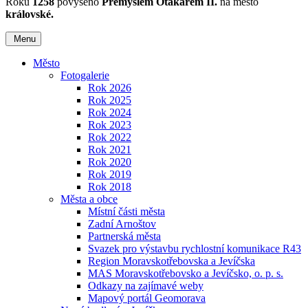
Roku
1258
povýšeno
Přemyslem Otakarem II.
na město
královské.
Menu
Město
Fotogalerie
Rok 2026
Rok 2025
Rok 2024
Rok 2023
Rok 2022
Rok 2021
Rok 2020
Rok 2019
Rok 2018
Města a obce
Místní části města
Zadní Arnoštov
Partnerská města
Svazek pro výstavbu rychlostní komunikace R43
Region Moravskotřebovska a Jevíčska
MAS Moravskotřebovsko a Jevíčsko, o. p. s.
Odkazy na zajímavé weby
Mapový portál Geomorava