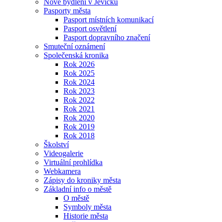
Nové bydlení v Jevíčku
Pasporty města
Pasport místních komunikací
Pasport osvětlení
Pasport dopravního značení
Smuteční oznámení
Společenská kronika
Rok 2026
Rok 2025
Rok 2024
Rok 2023
Rok 2022
Rok 2021
Rok 2020
Rok 2019
Rok 2018
Školství
Videogalerie
Virtuální prohlídka
Webkamera
Zápisy do kroniky města
Základní info o městě
O městě
Symboly města
Historie města