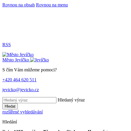
Rovnou na obsah
Rovnou na menu
RSS
Město
Jevíčko
S čím Vám můžeme pomoci?
+420 464 620 511
jevicko@jevicko.cz
Hledaný výraz
Hledat
rozšířené vyhledávání
Hledání