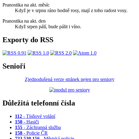
Pranostika na akt. měsíc
Když je v srpnu ráno hodně rosy, mají z toho radost vosy.
Pranostika na akt. den
Když srpen pálí, bude pálit i víno.
Exporty do RSS
Senioři
Zjednodušená verze stránek nejen pro seniory
Důležitá telefonní čísla
112
- Tísňové volání
150
- Hasiči
155
- Záchranná služba
158
- Policie ČR
733 530 156
- Městská policie