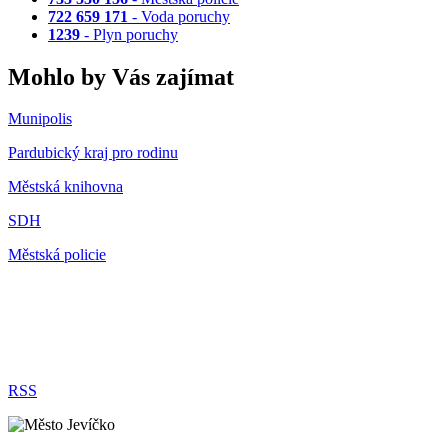
722 659 171
- Voda poruchy
1239
- Plyn poruchy
Mohlo by Vás zajímat
Munipolis
Pardubický kraj pro rodinu
Městská knihovna
SDH
Městská policie
RSS