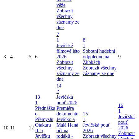
věže
Zobrazit
všechny
záznamy ze
dne
7
1
8
Jevíčské
1
filmové léto
Sobotní hudební
3
4
5
6
2026
odpoledne na
9
Zobrazit
Žlibkách
všechny
Zobrazit všechny
záznamy ze
záznamy ze dne
dne
14
2
13
Jevíčská
1
pouť 2026
16
Přednáška
Premiéra
1
o
dokumentu
15
Jevíčská
Přemyslu
Jevíčko a
1
pouť
Otakaru
Malá Haná
Jevíčská pouť
10
11
12
2026
II. a
očima
2026
Zobrazit
Jevíčku
rodáků -
Zobrazit všechny
všechny