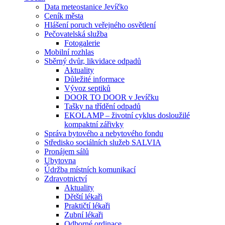
Data meteostanice Jevíčko
Ceník města
Hlášení poruch veřejného osvětlení
Pečovatelská služba
Fotogalerie
Mobilní rozhlas
Sběrný dvůr, likvidace odpadů
Aktuality
Důležité informace
Vývoz septiků
DOOR TO DOOR v Jevíčku
Tašky na třídění odpadů
EKOLAMP – životní cyklus dosloužilé
kompaktní zářivky
Správa bytového a nebytového fondu
Středisko sociálních služeb SALVIA
Pronájem sálů
Ubytovna
Údržba místních komunikací
Zdravotnictví
Aktuality
Dětští lékaři
Praktičtí lékaři
Zubní lékaři
Odborné ordinace