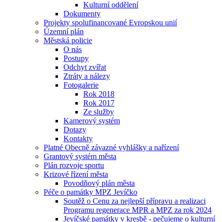
Kulturní oddělení
Dokumenty
Projekty spolufinancované Evropskou unií
Územní plán
Městská policie
O nás
Postupy
Odchyt zvířat
Ztráty a nálezy
Fotogalerie
Rok 2018
Rok 2017
Ze služby
Kamerový systém
Dotazy
Kontakty
Platné Obecně závazné vyhlášky a nařízení
Grantový systém města
Plán rozvoje sportu
Krizové řízení města
Povodňový plán města
Péče o památky MPZ Jevíčko
Soutěž o Cenu za nejlepší přípravu a realizaci
Programu regenerace MPR a MPZ za rok 2024
Jevíčské památky v kresbě - pečujeme o kulturní