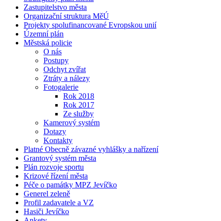
Zastupitelstvo města
Organizační struktura MěÚ
Projekty spolufinancované Evropskou unií
Územní plán
Městská policie
O nás
Postupy
Odchyt zvířat
Ztráty a nálezy
Fotogalerie
Rok 2018
Rok 2017
Ze služby
Kamerový systém
Dotazy
Kontakty
Platné Obecně závazné vyhlášky a nařízení
Grantový systém města
Plán rozvoje sportu
Krizové řízení města
Péče o památky MPZ Jevíčko
Generel zeleně
Profil zadavatele a VZ
Hasiči Jevíčko
Ankety