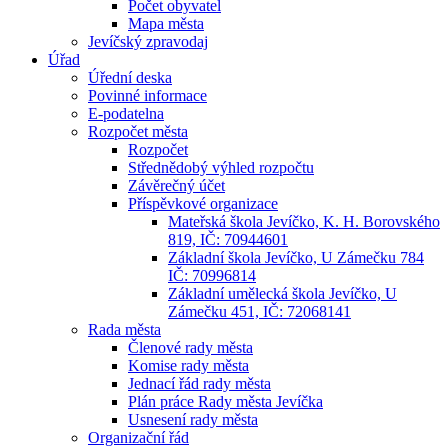
Počet obyvatel
Mapa města
Jevíčský zpravodaj
Úřad
Úřední deska
Povinné informace
E-podatelna
Rozpočet města
Rozpočet
Střednědobý výhled rozpočtu
Závěrečný účet
Příspěvkové organizace
Mateřská škola Jevíčko, K. H. Borovského
819, IČ: 70944601
Základní škola Jevíčko, U Zámečku 784
IČ: 70996814
Základní umělecká škola Jevíčko, U
Zámečku 451, IČ: 72068141
Rada města
Členové rady města
Komise rady města
Jednací řád rady města
Plán práce Rady města Jevíčka
Usnesení rady města
Organizační řád