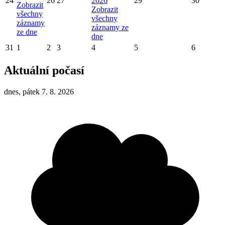
24
26
27
2026
29
30
Zobrazit
Zobrazit
všechny
všechny
záznamy
záznamy ze
ze dne
dne
31
1
2
3
4
5
6
Aktuální počasí
dnes, pátek 7. 8. 2026