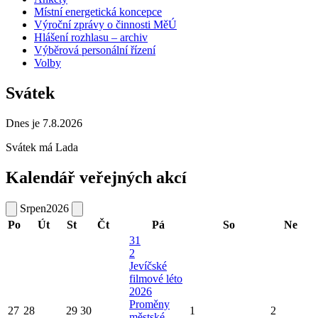
Místní energetická koncepce
Výroční zprávy o činnosti MěÚ
Hlášení rozhlasu – archiv
Výběrová personální řízení
Volby
Svátek
Dnes je 7.8.2026
Svátek má
Lada
Kalendář veřejných akcí
Srpen
2026
Po
Út
St
Čt
Pá
So
Ne
31
2
Jevíčské
filmové léto
2026
Proměny
27
28
29
30
1
2
městské