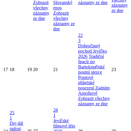
Zobrazit
Slovanský
záznamy ze dne
záznamy
všechny
epos
ze dne
záznamy
Zobrazit
ze dne
všechny
záznamy ze
dne
22
3
Dobročinný
pochod Jevíčko
2026
Tradiční
špacír po
Bartolomějské
17
18
19
20
21
23
poutní stezce
Poutové
přátelské
posezení Zadním
Arnoštově
Zobrazit všechny
záznamy ze dne
28
25
1
1
Jevíčské
Dej dál
filmové léto
radost