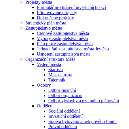
Projekty města
Formulář pro hlášení investičních akcí
Připravované projekty
Dokončené projekty
Strategický plán města
Zastupitelstvo města
Členové zastupitelstva města
Výbory zastupitelstva města
Plán práce zastupitelstva města
Jednací řád zastupitelstva města Jevíčka
Usnesení zastupitelstva města
Organizační struktura MěÚ
Vedení města
Starosta
Místostarosta
Tajemník
Odbory
Odbor finanční
Odbor organizační
Odbor výstavby a územního plánování
Oddělení
Sociální oddělení
Investiční oddělení
Správa bytového a nebytového fondu
Právní oddělení