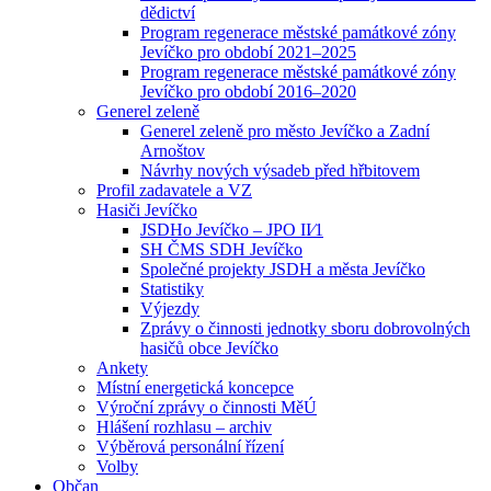
dědictví
Program regenerace městské památkové zóny
Jevíčko pro období 2021–2025
Program regenerace městské památkové zóny
Jevíčko pro období 2016–2020
Generel zeleně
Generel zeleně pro město Jevíčko a Zadní
Arnoštov
Návrhy nových výsadeb před hřbitovem
Profil zadavatele a VZ
Hasiči Jevíčko
JSDHo Jevíčko – JPO II⁄1
SH ČMS SDH Jevíčko
Společné projekty JSDH a města Jevíčko
Statistiky
Výjezdy
Zprávy o činnosti jednotky sboru dobrovolných
hasičů obce Jevíčko
Ankety
Místní energetická koncepce
Výroční zprávy o činnosti MěÚ
Hlášení rozhlasu – archiv
Výběrová personální řízení
Volby
Občan