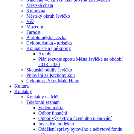
Městská chata
Knihovna
Městský okruh Jevíčko
Věž
Muzeum
Farnost
Bartolomějská stezka
Cykloturistika - turistika
Koupaliště a jiné sporty
Archiv
Plán rozvoje sportu Města Jevíčka na období
2018–2020
Skautské oddíly Jevíčko
Putování za Krchomilkou
Cyklotrasa Skrz Maló Hanó
Kultura
Kontakty
Kontakty na MěÚ
Telefonní seznam
Vedení města
Odbor finanční
Odbor výstavby a územního plánování
Investiční oddělení
Oddělení správy bytového a nebytové fondu