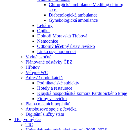
Chirurgická ambulance Mediling chirurg
s.r.o.
Diabetologická ambulance
Gynekologická ambulance
Lekárny
Optika
Doktoři Moravská Třebová
Nemocnice
Odborný léčebný ústav Jevíčko
Linka psychopomoci
Vodné, stočné
Plánované odstávky ČEZ
Hřbitov
Veřejné WC
Adresář podnikatelů
Podnikatelské subjekty
Hotely a restaurace
Krajská hospodářská komora Pardubického kraje
Firmy v Jevíčku
Platba místních poplatků
Autobusové spoje z Jevíčka
Digitální služby státu
TIC, volný čas
TIC
Kalendář veřejných akcí pro rok 2025–2026