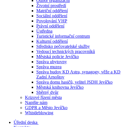
Odbor organizační
Životní prostředí
Matriční oddělení
Sociální oddělení
Povolování VHP
Právní oddělení
Ústředna
Turistické informační centrum
Kulturní oddělení
Středisko pečovatelské služby
Vedoucí technických pracovníků
Městská policie Jevíčko
Správa ubytovny
Správa muzea
Správa budov KD Astra, synagogy, věže a KD
Zadní Arnoštov
Správa domu hasičů, velitel JSDH Jevíčko
Městská knihovna Jevíčko
Sběrný dvůr
Krizové řízení města
Napište nám
GDPR a Město Jevíčko
Whistleblowing
Úřední deska