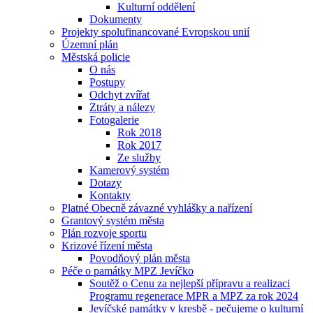
Kulturní oddělení
Dokumenty
Projekty spolufinancované Evropskou unií
Územní plán
Městská policie
O nás
Postupy
Odchyt zvířat
Ztráty a nálezy
Fotogalerie
Rok 2018
Rok 2017
Ze služby
Kamerový systém
Dotazy
Kontakty
Platné Obecně závazné vyhlášky a nařízení
Grantový systém města
Plán rozvoje sportu
Krizové řízení města
Povodňový plán města
Péče o památky MPZ Jevíčko
Soutěž o Cenu za nejlepší přípravu a realizaci
Programu regenerace MPR a MPZ za rok 2024
Jevíčské památky v kresbě - pečujeme o kulturní