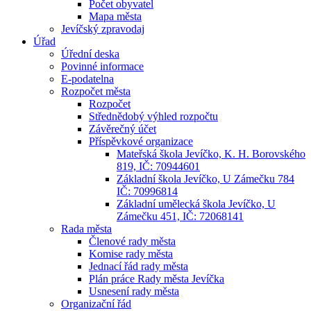
Počet obyvatel
Mapa města
Jevíčský zpravodaj
Úřad
Úřední deska
Povinné informace
E-podatelna
Rozpočet města
Rozpočet
Střednědobý výhled rozpočtu
Závěrečný účet
Příspěvkové organizace
Mateřská škola Jevíčko, K. H. Borovského
819, IČ: 70944601
Základní škola Jevíčko, U Zámečku 784
IČ: 70996814
Základní umělecká škola Jevíčko, U
Zámečku 451, IČ: 72068141
Rada města
Členové rady města
Komise rady města
Jednací řád rady města
Plán práce Rady města Jevíčka
Usnesení rady města
Organizační řád