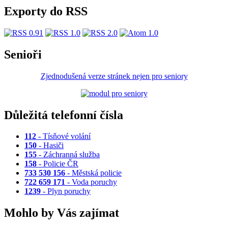
Exporty do RSS
Senioři
Zjednodušená verze stránek nejen pro seniory
Důležitá telefonní čísla
112
- Tísňové volání
150
- Hasiči
155
- Záchranná služba
158
- Policie ČR
733 530 156
- Městská policie
722 659 171
- Voda poruchy
1239
- Plyn poruchy
Mohlo by Vás zajímat