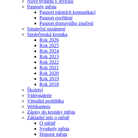
Nové bydlení v Jevíčku
Pasporty města
Pasport místních komunikací
Pasport osvětlení
Pasport dopravního značení
Smuteční oznámení
Společenská kronika
Rok 2026
Rok 2025
Rok 2024
Rok 2023
Rok 2022
Rok 2021
Rok 2020
Rok 2019
Rok 2018
Školství
Videogalerie
Virtuální prohlídka
Webkamera
Zápisy do kroniky města
Základní info o městě
O městě
Symboly města
Historie města