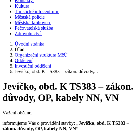
Kontakty
Kultura
Turistické infocentrum
Městská policie
Městská knihovna
Pečovatelská služba
Zdravotnictví
Úvodní stránka
Úřad
Organizační struktura MěÚ
Oddělení
Investiční oddělení
Jevíčko, obd. K TS383 – zákon. důvody,...
Jevíčko, obd. K TS383 – zákon.
důvody, OP, kabely NN, VN
Vážení občané,
informujeme Vás o provádění stavby:
„Jevíčko, obd. K TS383 –
zákon. důvody, OP, kabely NN, VN“
.