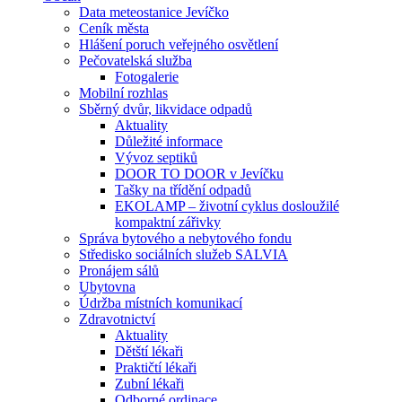
Data meteostanice Jevíčko
Ceník města
Hlášení poruch veřejného osvětlení
Pečovatelská služba
Fotogalerie
Mobilní rozhlas
Sběrný dvůr, likvidace odpadů
Aktuality
Důležité informace
Vývoz septiků
DOOR TO DOOR v Jevíčku
Tašky na třídění odpadů
EKOLAMP – životní cyklus dosloužilé
kompaktní zářivky
Správa bytového a nebytového fondu
Středisko sociálních služeb SALVIA
Pronájem sálů
Ubytovna
Údržba místních komunikací
Zdravotnictví
Aktuality
Dětští lékaři
Praktičtí lékaři
Zubní lékaři
Odborné ordinace