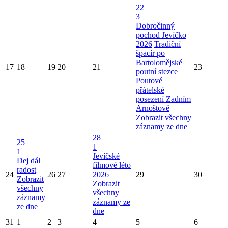
22
3
Dobročinný
pochod Jevíčko
2026
Tradiční
špacír po
Bartolomějské
17
18
19
20
21
23
poutní stezce
Poutové
přátelské
posezení Zadním
Arnoštově
Zobrazit všechny
záznamy ze dne
28
25
1
1
Jevíčské
Dej dál
filmové léto
radost
24
26
27
2026
29
30
Zobrazit
Zobrazit
všechny
všechny
záznamy
záznamy ze
ze dne
dne
31
1
2
3
4
5
6