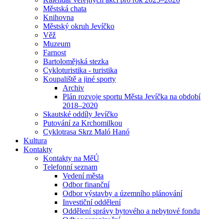
Městská chata
Knihovna
Městský okruh Jevíčko
Věž
Muzeum
Farnost
Bartolomějská stezka
Cykloturistika - turistika
Koupaliště a jiné sporty
Archiv
Plán rozvoje sportu Města Jevíčka na období
2018–2020
Skautské oddíly Jevíčko
Putování za Krchomilkou
Cyklotrasa Skrz Maló Hanó
Kultura
Kontakty
Kontakty na MěÚ
Telefonní seznam
Vedení města
Odbor finanční
Odbor výstavby a územního plánování
Investiční oddělení
Oddělení správy bytového a nebytové fondu