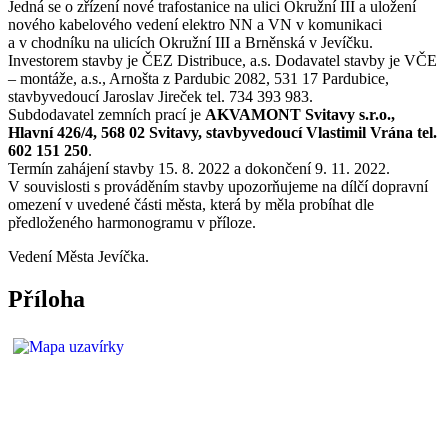
Jedná se o zřízení nové trafostanice na ulici Okružní III a uložení
nového kabelového vedení elektro NN a VN v komunikaci
a v chodníku na ulicích Okružní III a Brněnská v Jevíčku.
Investorem stavby je ČEZ Distribuce, a.s. Dodavatel stavby je VČE
– montáže, a.s., Arnošta z Pardubic 2082, 531 17 Pardubice,
stavbyvedoucí Jaroslav Jireček tel. 734 393 983.
Subdodavatel zemních prací je
AKVAMONT Svitavy s.r.o.,
Hlavní 426/4, 568 02 Svitavy, stavbyvedoucí Vlastimil Vrána tel.
602 151 250
.
Termín zahájení stavby 15. 8. 2022 a dokončení 9. 11. 2022.
V souvislosti s prováděním stavby upozorňujeme na dílčí dopravní
omezení v uvedené části města, která by měla probíhat dle
předloženého harmonogramu v příloze.
Vedení Města Jevíčka.
Příloha