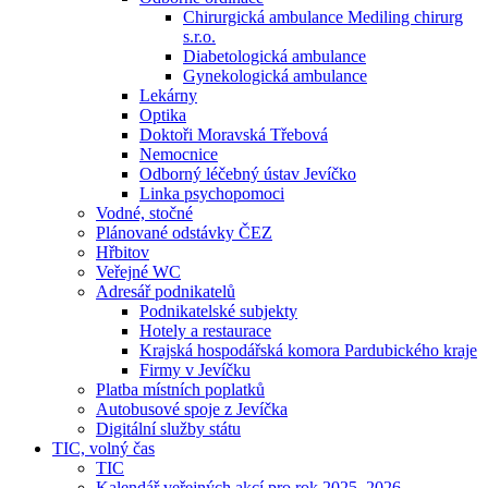
Chirurgická ambulance Mediling chirurg
s.r.o.
Diabetologická ambulance
Gynekologická ambulance
Lekárny
Optika
Doktoři Moravská Třebová
Nemocnice
Odborný léčebný ústav Jevíčko
Linka psychopomoci
Vodné, stočné
Plánované odstávky ČEZ
Hřbitov
Veřejné WC
Adresář podnikatelů
Podnikatelské subjekty
Hotely a restaurace
Krajská hospodářská komora Pardubického kraje
Firmy v Jevíčku
Platba místních poplatků
Autobusové spoje z Jevíčka
Digitální služby státu
TIC, volný čas
TIC
Kalendář veřejných akcí pro rok 2025–2026