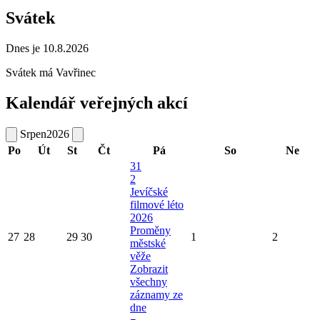
Svátek
Dnes je 10.8.2026
Svátek má
Vavřinec
Kalendář veřejných akcí
Srpen
2026
Po
Út
St
Čt
Pá
So
Ne
31
2
Jevíčské
filmové léto
2026
Proměny
27
28
29
30
1
2
městské
věže
Zobrazit
všechny
záznamy ze
dne