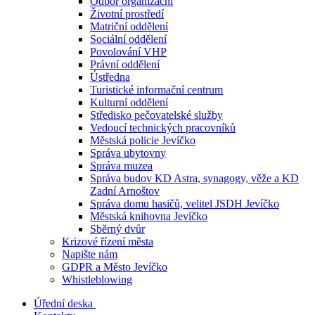
Odbor organizační
Životní prostředí
Matriční oddělení
Sociální oddělení
Povolování VHP
Právní oddělení
Ústředna
Turistické informační centrum
Kulturní oddělení
Středisko pečovatelské služby
Vedoucí technických pracovníků
Městská policie Jevíčko
Správa ubytovny
Správa muzea
Správa budov KD Astra, synagogy, věže a KD
Zadní Arnoštov
Správa domu hasičů, velitel JSDH Jevíčko
Městská knihovna Jevíčko
Sběrný dvůr
Krizové řízení města
Napište nám
GDPR a Město Jevíčko
Whistleblowing
Úřední deska