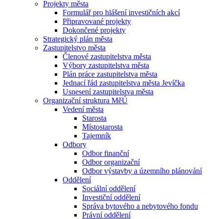
Projekty města
Formulář pro hlášení investičních akcí
Připravované projekty
Dokončené projekty
Strategický plán města
Zastupitelstvo města
Členové zastupitelstva města
Výbory zastupitelstva města
Plán práce zastupitelstva města
Jednací řád zastupitelstva města Jevíčka
Usnesení zastupitelstva města
Organizační struktura MěÚ
Vedení města
Starosta
Místostarosta
Tajemník
Odbory
Odbor finanční
Odbor organizační
Odbor výstavby a územního plánování
Oddělení
Sociální oddělení
Investiční oddělení
Správa bytového a nebytového fondu
Právní oddělení