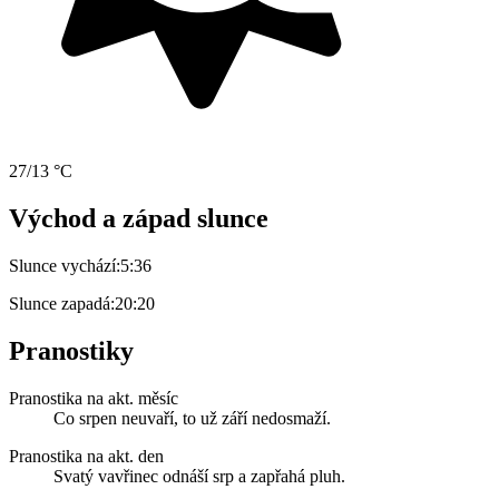
27/13 °C
Východ a západ slunce
Slunce vychází:
5:36
Slunce zapadá:
20:20
Pranostiky
Pranostika na akt. měsíc
Co srpen neuvaří, to už září nedosmaží.
Pranostika na akt. den
Svatý vavřinec odnáší srp a zapřahá pluh.