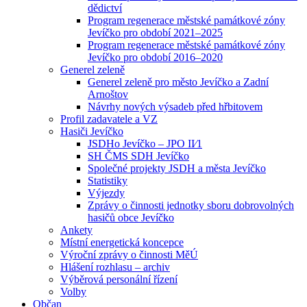
dědictví
Program regenerace městské památkové zóny
Jevíčko pro období 2021–2025
Program regenerace městské památkové zóny
Jevíčko pro období 2016–2020
Generel zeleně
Generel zeleně pro město Jevíčko a Zadní
Arnoštov
Návrhy nových výsadeb před hřbitovem
Profil zadavatele a VZ
Hasiči Jevíčko
JSDHo Jevíčko – JPO II⁄1
SH ČMS SDH Jevíčko
Společné projekty JSDH a města Jevíčko
Statistiky
Výjezdy
Zprávy o činnosti jednotky sboru dobrovolných
hasičů obce Jevíčko
Ankety
Místní energetická koncepce
Výroční zprávy o činnosti MěÚ
Hlášení rozhlasu – archiv
Výběrová personální řízení
Volby
Občan