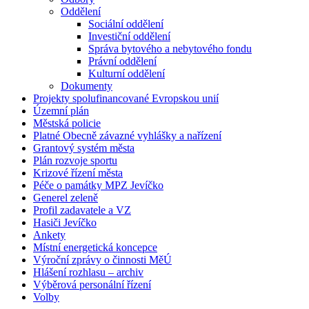
Oddělení
Sociální oddělení
Investiční oddělení
Správa bytového a nebytového fondu
Právní oddělení
Kulturní oddělení
Dokumenty
Projekty spolufinancované Evropskou unií
Územní plán
Městská policie
Platné Obecně závazné vyhlášky a nařízení
Grantový systém města
Plán rozvoje sportu
Krizové řízení města
Péče o památky MPZ Jevíčko
Generel zeleně
Profil zadavatele a VZ
Hasiči Jevíčko
Ankety
Místní energetická koncepce
Výroční zprávy o činnosti MěÚ
Hlášení rozhlasu – archiv
Výběrová personální řízení
Volby