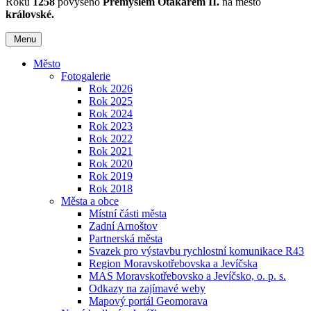
Roku
1258
povýšeno
Přemyslem Otakarem II.
na město
královské.
Menu
Město
Fotogalerie
Rok 2026
Rok 2025
Rok 2024
Rok 2023
Rok 2022
Rok 2021
Rok 2020
Rok 2019
Rok 2018
Města a obce
Místní části města
Zadní Arnoštov
Partnerská města
Svazek pro výstavbu rychlostní komunikace R43
Region Moravskotřebovska a Jevíčska
MAS Moravskotřebovsko a Jevíčsko, o. p. s.
Odkazy na zajímavé weby
Mapový portál Geomorava