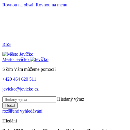
Rovnou na obsah
Rovnou na menu
RSS
Město
Jevíčko
S čím Vám můžeme pomoci?
+420 464 620 511
jevicko@jevicko.cz
Hledaný výraz
Hledat
rozšířené vyhledávání
Hledání