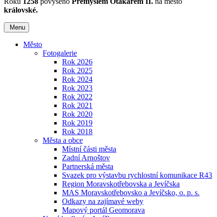
Roku
1258
povýšeno
Přemyslem Otakarem II.
na město
královské.
Menu
Město
Fotogalerie
Rok 2026
Rok 2025
Rok 2024
Rok 2023
Rok 2022
Rok 2021
Rok 2020
Rok 2019
Rok 2018
Města a obce
Místní části města
Zadní Arnoštov
Partnerská města
Svazek pro výstavbu rychlostní komunikace R43
Region Moravskotřebovska a Jevíčska
MAS Moravskotřebovsko a Jevíčsko, o. p. s.
Odkazy na zajímavé weby
Mapový portál Geomorava