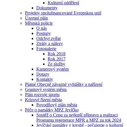
Kulturní oddělení
Dokumenty
Projekty spolufinancované Evropskou unií
Územní plán
Městská policie
O nás
Postupy
Odchyt zvířat
Ztráty a nálezy
Fotogalerie
Rok 2018
Rok 2017
Ze služby
Kamerový systém
Dotazy
Kontakty
Platné Obecně závazné vyhlášky a nařízení
Grantový systém města
Plán rozvoje sportu
Krizové řízení města
Povodňový plán města
Péče o památky MPZ Jevíčko
Soutěž o Cenu za nejlepší přípravu a realizaci
Programu regenerace MPR a MPZ za rok 2024
Jevíčské památky v kresbě - pečujeme o kulturní