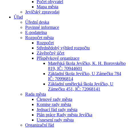
Počet obyvatel
Mapa města
Jevíčský zpravodaj
Úřad
Úřední deska
Povinné informace
E-podatelna
Rozpočet města
Rozpočet
Střednědobý výhled rozpočtu
Závěrečný účet
Příspěvkové organizace
Mateřská škola Jevíčko, K. H. Borovského
819, IČ: 70944601
Základní škola Jevíčko, U Zámečku 784
IČ: 70996814
Základní umělecká škola Jevíčko, U
Zámečku 451, IČ: 72068141
Rada města
Členové rady města
Komise rady města
Jednací řád rady města
Plán práce Rady města Jevíčka
Usnesení rady města
Organizační řád