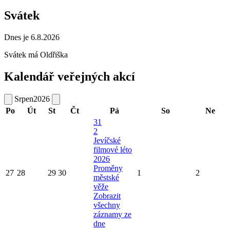
Svátek
Dnes je 6.8.2026
Svátek má
Oldřiška
Kalendář veřejných akcí
Srpen
2026
Po
Út
St
Čt
Pá
So
Ne
31
2
Jevíčské
filmové léto
2026
Proměny
27
28
29
30
1
2
městské
věže
Zobrazit
všechny
záznamy ze
dne