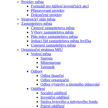
Projekty města
Formulář pro hlášení investičních akcí
Připravované projekty
Dokončené projekty
Strategický plán města
Zastupitelstvo města
Členové zastupitelstva města
Výbory zastupitelstva města
Plán práce zastupitelstva města
Jednací řád zastupitelstva města Jevíčka
Usnesení zastupitelstva města
Organizační struktura MěÚ
Vedení města
Starosta
Místostarosta
Tajemník
Odbory
Odbor finanční
Odbor organizační
Odbor výstavby a územního plánování
Oddělení
Sociální oddělení
Investiční oddělení
Správa bytového a nebytového fondu
Právní oddělení