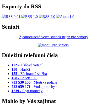
Exporty do RSS
Senioři
Zjednodušená verze stránek nejen pro seniory
Důležitá telefonní čísla
112
- Tísňové volání
150
- Hasiči
155
- Záchranná služba
158
- Policie ČR
733 530 156
- Městská policie
722 659 171
- Voda poruchy
1239
- Plyn poruchy
Mohlo by Vás zajímat