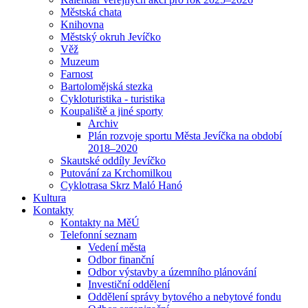
Městská chata
Knihovna
Městský okruh Jevíčko
Věž
Muzeum
Farnost
Bartolomějská stezka
Cykloturistika - turistika
Koupaliště a jiné sporty
Archiv
Plán rozvoje sportu Města Jevíčka na období
2018–2020
Skautské oddíly Jevíčko
Putování za Krchomilkou
Cyklotrasa Skrz Maló Hanó
Kultura
Kontakty
Kontakty na MěÚ
Telefonní seznam
Vedení města
Odbor finanční
Odbor výstavby a územního plánování
Investiční oddělení
Oddělení správy bytového a nebytové fondu