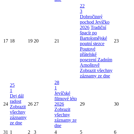
22
3
Dobročinný
pochod Jevíčko
2026
Tradiční
špacír po
Bartolomějské
17
18
19
20
21
23
poutní stezce
Poutové
přátelské
posezení Zadním
Arnoštově
Zobrazit všechny
záznamy ze dne
28
25
1
1
Jevíčské
Dej dál
filmové léto
radost
24
26
27
2026
29
30
Zobrazit
Zobrazit
všechny
všechny
záznamy
záznamy ze
ze dne
dne
31
1
2
3
4
5
6