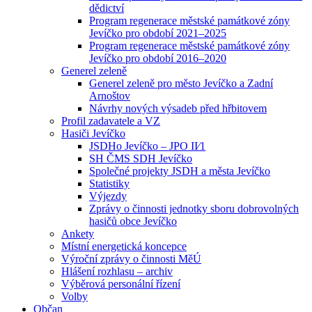
dědictví
Program regenerace městské památkové zóny
Jevíčko pro období 2021–2025
Program regenerace městské památkové zóny
Jevíčko pro období 2016–2020
Generel zeleně
Generel zeleně pro město Jevíčko a Zadní
Arnoštov
Návrhy nových výsadeb před hřbitovem
Profil zadavatele a VZ
Hasiči Jevíčko
JSDHo Jevíčko – JPO II⁄1
SH ČMS SDH Jevíčko
Společné projekty JSDH a města Jevíčko
Statistiky
Výjezdy
Zprávy o činnosti jednotky sboru dobrovolných
hasičů obce Jevíčko
Ankety
Místní energetická koncepce
Výroční zprávy o činnosti MěÚ
Hlášení rozhlasu – archiv
Výběrová personální řízení
Volby
Občan