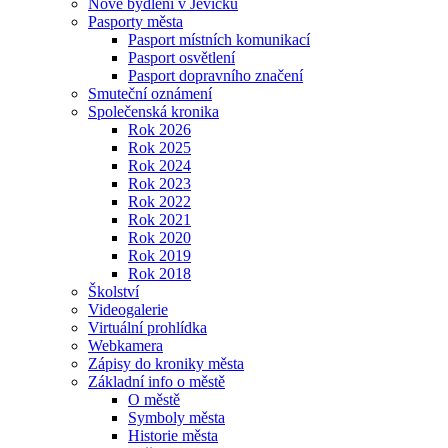
Nové bydlení v Jevíčku
Pasporty města
Pasport místních komunikací
Pasport osvětlení
Pasport dopravního značení
Smuteční oznámení
Společenská kronika
Rok 2026
Rok 2025
Rok 2024
Rok 2023
Rok 2022
Rok 2021
Rok 2020
Rok 2019
Rok 2018
Školství
Videogalerie
Virtuální prohlídka
Webkamera
Zápisy do kroniky města
Základní info o městě
O městě
Symboly města
Historie města