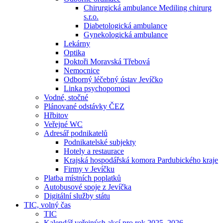
Chirurgická ambulance Mediling chirurg
s.r.o.
Diabetologická ambulance
Gynekologická ambulance
Lekárny
Optika
Doktoři Moravská Třebová
Nemocnice
Odborný léčebný ústav Jevíčko
Linka psychopomoci
Vodné, stočné
Plánované odstávky ČEZ
Hřbitov
Veřejné WC
Adresář podnikatelů
Podnikatelské subjekty
Hotely a restaurace
Krajská hospodářská komora Pardubického kraje
Firmy v Jevíčku
Platba místních poplatků
Autobusové spoje z Jevíčka
Digitální služby státu
TIC, volný čas
TIC
Kalendář veřejných akcí pro rok 2025–2026