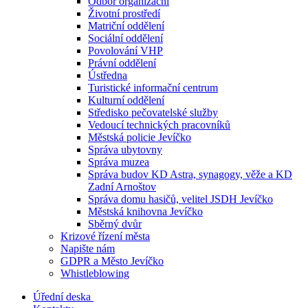
Odbor organizační
Životní prostředí
Matriční oddělení
Sociální oddělení
Povolování VHP
Právní oddělení
Ústředna
Turistické informační centrum
Kulturní oddělení
Středisko pečovatelské služby
Vedoucí technických pracovníků
Městská policie Jevíčko
Správa ubytovny
Správa muzea
Správa budov KD Astra, synagogy, věže a KD
Zadní Arnoštov
Správa domu hasičů, velitel JSDH Jevíčko
Městská knihovna Jevíčko
Sběrný dvůr
Krizové řízení města
Napište nám
GDPR a Město Jevíčko
Whistleblowing
Úřední deska