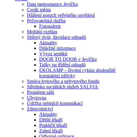
Data meteostanice Jevíčko
Ceník města
Hlášení poruch veřejného osvětlení
Pečovatelská služba
Fotogalerie
Mobilní rozhlas
Sběrný dvůr, likvidace odpadů
Aktuality
Důležité informace
Vývoz septiků
DOOR TO DOOR v Jevíčku
Tašky na třídění odpadů
EKOLAMP – životní cyklus dosloužilé
kompaktní zářivky
Správa bytového a nebytového fondu
Středisko sociálních služeb SALVIA
Pronájem sálů
Ubytovna
Údržba místních komunikací
Zdravotnictví
Aktuality
Dětští lékaři
Praktičtí lékaři
Zubní lékaři
Odborné ordinace