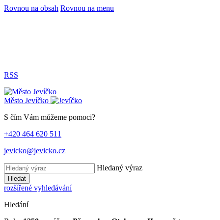
Rovnou na obsah
Rovnou na menu
RSS
Město
Jevíčko
S čím Vám můžeme pomoci?
+420 464 620 511
jevicko@jevicko.cz
Hledaný výraz
Hledat
rozšířené vyhledávání
Hledání