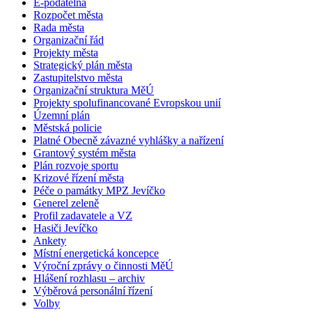
E-podatelna
Rozpočet města
Rada města
Organizační řád
Projekty města
Strategický plán města
Zastupitelstvo města
Organizační struktura MěÚ
Projekty spolufinancované Evropskou unií
Územní plán
Městská policie
Platné Obecně závazné vyhlášky a nařízení
Grantový systém města
Plán rozvoje sportu
Krizové řízení města
Péče o památky MPZ Jevíčko
Generel zeleně
Profil zadavatele a VZ
Hasiči Jevíčko
Ankety
Místní energetická koncepce
Výroční zprávy o činnosti MěÚ
Hlášení rozhlasu – archiv
Výběrová personální řízení
Volby