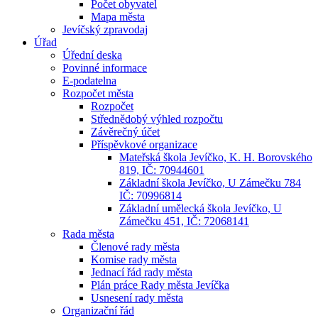
Počet obyvatel
Mapa města
Jevíčský zpravodaj
Úřad
Úřední deska
Povinné informace
E-podatelna
Rozpočet města
Rozpočet
Střednědobý výhled rozpočtu
Závěrečný účet
Příspěvkové organizace
Mateřská škola Jevíčko, K. H. Borovského
819, IČ: 70944601
Základní škola Jevíčko, U Zámečku 784
IČ: 70996814
Základní umělecká škola Jevíčko, U
Zámečku 451, IČ: 72068141
Rada města
Členové rady města
Komise rady města
Jednací řád rady města
Plán práce Rady města Jevíčka
Usnesení rady města
Organizační řád