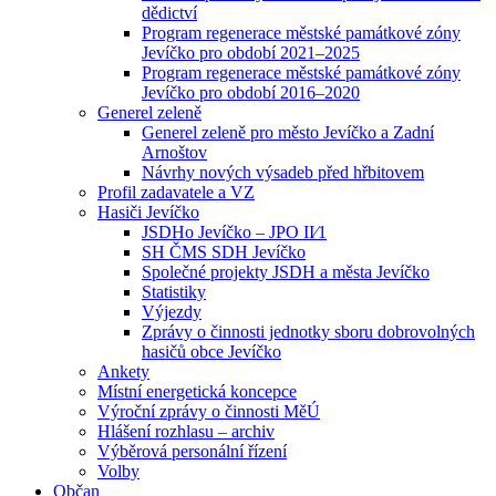
dědictví
Program regenerace městské památkové zóny
Jevíčko pro období 2021–2025
Program regenerace městské památkové zóny
Jevíčko pro období 2016–2020
Generel zeleně
Generel zeleně pro město Jevíčko a Zadní
Arnoštov
Návrhy nových výsadeb před hřbitovem
Profil zadavatele a VZ
Hasiči Jevíčko
JSDHo Jevíčko – JPO II⁄1
SH ČMS SDH Jevíčko
Společné projekty JSDH a města Jevíčko
Statistiky
Výjezdy
Zprávy o činnosti jednotky sboru dobrovolných
hasičů obce Jevíčko
Ankety
Místní energetická koncepce
Výroční zprávy o činnosti MěÚ
Hlášení rozhlasu – archiv
Výběrová personální řízení
Volby
Občan