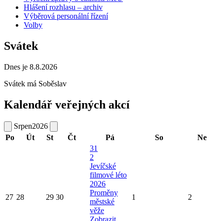
Hlášení rozhlasu – archiv
Výběrová personální řízení
Volby
Svátek
Dnes je 8.8.2026
Svátek má
Soběslav
Kalendář veřejných akcí
Srpen
2026
Po
Út
St
Čt
Pá
So
Ne
31
2
Jevíčské
filmové léto
2026
Proměny
27
28
29
30
1
2
městské
věže
Zobrazit