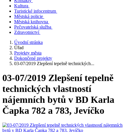
Kontakty
Kultura
Turistické infocentrum
Městská policie
Městská knihovna
Pečovatelská služba
Zdravotnictví
Úvodní stránka
Úřad
Projekty města
Dokončené projekty
03-07/2019 Zlepšení tepelně technických...
03-07/2019 Zlepšení tepelně
technických vlastností
nájemních bytů v BD Karla
Čapka 782 a 783, Jevíčko