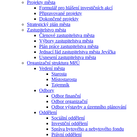
Projekty města
Formulář pro hlášení investičních akcí
Připravované projekty
Dokončené projekty
Strategický plán města
Zastupitelstvo města
Členové zastupitelstva města
Výbory zastupitelstva města
Plán práce zastupitelstva města
Jednací řád zastupitelstva města Jevíčka
Usnesení zastupitelstva města
Organizační struktura MěÚ
Vedení města
Starosta
Místostarosta
Tajemník
Odbory
Odbor finanční
Odbor organizační
Odbor výstavby a územního plánování
Oddělení
Sociální oddělení
Investiční oddělení
Správa bytového a nebytového fondu
Právní oddělení