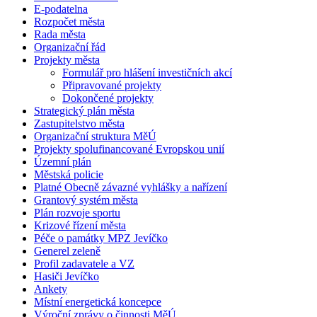
E-podatelna
Rozpočet města
Rada města
Organizační řád
Projekty města
Formulář pro hlášení investičních akcí
Připravované projekty
Dokončené projekty
Strategický plán města
Zastupitelstvo města
Organizační struktura MěÚ
Projekty spolufinancované Evropskou unií
Územní plán
Městská policie
Platné Obecně závazné vyhlášky a nařízení
Grantový systém města
Plán rozvoje sportu
Krizové řízení města
Péče o památky MPZ Jevíčko
Generel zeleně
Profil zadavatele a VZ
Hasiči Jevíčko
Ankety
Místní energetická koncepce
Výroční zprávy o činnosti MěÚ