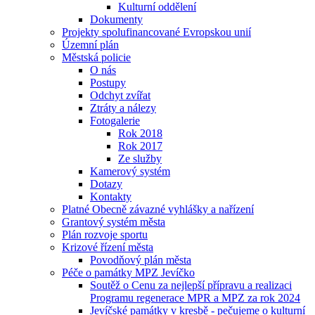
Kulturní oddělení
Dokumenty
Projekty spolufinancované Evropskou unií
Územní plán
Městská policie
O nás
Postupy
Odchyt zvířat
Ztráty a nálezy
Fotogalerie
Rok 2018
Rok 2017
Ze služby
Kamerový systém
Dotazy
Kontakty
Platné Obecně závazné vyhlášky a nařízení
Grantový systém města
Plán rozvoje sportu
Krizové řízení města
Povodňový plán města
Péče o památky MPZ Jevíčko
Soutěž o Cenu za nejlepší přípravu a realizaci
Programu regenerace MPR a MPZ za rok 2024
Jevíčské památky v kresbě - pečujeme o kulturní