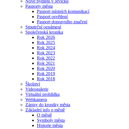
Nové bydlení v Jevíčku
Pasporty města
Pasport místních komunikací
Pasport osvětlení
Pasport dopravního značení
Smuteční oznámení
Společenská kronika
Rok 2026
Rok 2025
Rok 2024
Rok 2023
Rok 2022
Rok 2021
Rok 2020
Rok 2019
Rok 2018
Školství
Videogalerie
Virtuální prohlídka
Webkamera
Zápisy do kroniky města
Základní info o městě
O městě
Symboly města
Historie města