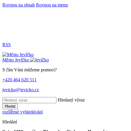
Rovnou na obsah
Rovnou na menu
RSS
Město
Jevíčko
S čím Vám můžeme pomoci?
+420 464 620 511
jevicko@jevicko.cz
Hledaný výraz
Hledat
rozšířené vyhledávání
Hledání