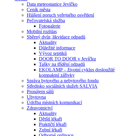
Data meteostanice Jevíčko
Ceník města
Hlášení poruch veřejného osvětlení
Pečovatelská služba
Fotogalerie
Mobilní rozhlas
Sběrný dvůr, likvidace odpadů
Aktuality
Důležité informace
Vývoz septiků
DOOR TO DOOR v Jevíčku
Tašky na třídění odpadů
EKOLAMP – životní cyklus dosloužilé
kompaktní zářivky
Správa bytového a nebytového fondu
Středisko sociálních služeb SALVIA
Pronájem sálů
Ubytovna
Údržba místních komunikací
Zdravotnictví
Aktuality
Dětští lékaři
Praktičtí lékaři
Zubní lékaři
Odborné ordinace