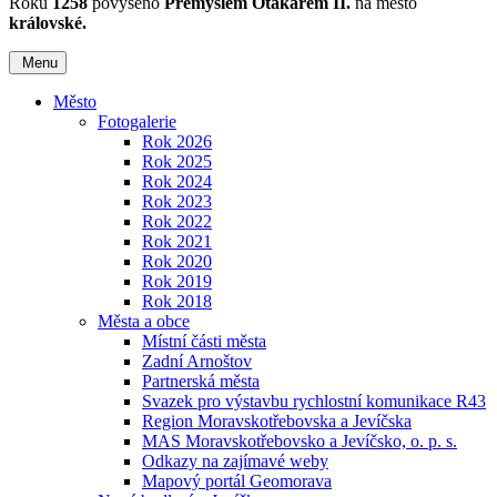
Roku
1258
povýšeno
Přemyslem Otakarem II.
na město
královské.
Menu
Město
Fotogalerie
Rok 2026
Rok 2025
Rok 2024
Rok 2023
Rok 2022
Rok 2021
Rok 2020
Rok 2019
Rok 2018
Města a obce
Místní části města
Zadní Arnoštov
Partnerská města
Svazek pro výstavbu rychlostní komunikace R43
Region Moravskotřebovska a Jevíčska
MAS Moravskotřebovsko a Jevíčsko, o. p. s.
Odkazy na zajímavé weby
Mapový portál Geomorava