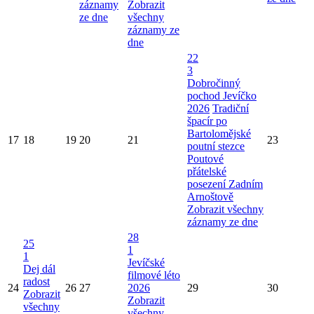
záznamy
Zobrazit
ze dne
všechny
záznamy ze
dne
22
3
Dobročinný
pochod Jevíčko
2026
Tradiční
špacír po
Bartolomějské
17
18
19
20
21
23
poutní stezce
Poutové
přátelské
posezení Zadním
Arnoštově
Zobrazit všechny
záznamy ze dne
28
25
1
1
Jevíčské
Dej dál
filmové léto
radost
24
26
27
2026
29
30
Zobrazit
Zobrazit
všechny
všechny