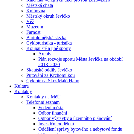
Městská chata
Knihovna
Městský okruh Jevíčko
Věž
Muzeum
Farnost
Bartolomějská stezka
Cykloturistika - turistika
Koupaliště a jiné sporty
Archiv
Plán rozvoje sportu Města Jevíčka na období
2018–2020
Skautské oddíly Jevíčko
Putování za Krchomilkou
Cyklotrasa Skrz Maló Hanó
Kultura
Kontakty
Kontakty na MěÚ
Telefonní seznam
Vedení města
Odbor finanční
Odbor výstavby a územního plánování
Investiční oddělení
Oddělení správy bytového a nebytové fondu