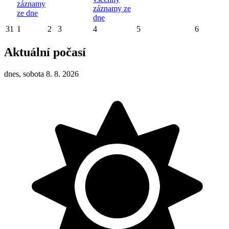
záznamy
záznamy ze
ze dne
dne
31
1
2
3
4
5
6
Aktuální počasí
dnes, sobota 8. 8. 2026