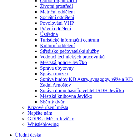
Odbor organizační
Životní prostředí
Matriční oddělení
Sociální oddělení
Povolování VHP
Právní oddělení
Ústředna
Turistické informační centrum
Kulturní oddělení
Středisko pečovatelské služby
Vedoucí technických pracovníků
Městská policie Jevíčko
Správa ubytovny
Správa muzea
Správa budov KD Astra, synagogy, věže a KD
Zadní Arnoštov
Správa domu hasičů, velitel JSDH Jevíčko
Městská knihovna Jevíčko
Sběrný dvůr
Krizové řízení města
Napište nám
GDPR a Město Jevíčko
Whistleblowing
Úřední deska