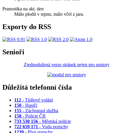
Pranostika na akt. den
Málo plodů v srpnu, málo včel z jara.
Exporty do RSS
Senioři
Zjednodušená verze stránek nejen pro seniory
Důležitá telefonní čísla
112
- Tísňové volání
150
- Hasiči
155
- Záchranná služba
158
- Policie ČR
733 530 156
- Městská policie
722 659 171
- Voda poruchy
1239
- Plyn poruchy