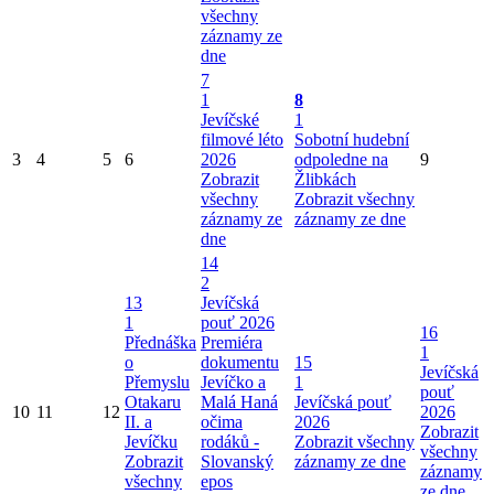
všechny
záznamy ze
dne
7
1
8
Jevíčské
1
filmové léto
Sobotní hudební
3
4
5
6
2026
odpoledne na
9
Zobrazit
Žlibkách
všechny
Zobrazit všechny
záznamy ze
záznamy ze dne
dne
14
2
13
Jevíčská
1
pouť 2026
16
Přednáška
Premiéra
1
o
dokumentu
15
Jevíčská
Přemyslu
Jevíčko a
1
pouť
Otakaru
Malá Haná
Jevíčská pouť
10
11
12
2026
II. a
očima
2026
Zobrazit
Jevíčku
rodáků -
Zobrazit všechny
všechny
Zobrazit
Slovanský
záznamy ze dne
záznamy
všechny
epos
ze dne