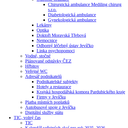
Chirurgická ambulance Mediling chirurg
s.r.o.
Diabetologická ambulance
Gynekologická ambulance
Lekárny
Optika
Doktoři Moravská Třebová
Nemocnice
Odborný léčebný ústav Jevíčko
Linka psychopomoci
Vodné, stočné
Plánované odstávky ČEZ
Hřbitov
Veřejné WC
Adresář podnikatelů
Podnikatelské subjekty
Hotely a restaurace
Krajská hospodářská komora Pardubického kraje
Firmy v Jevíčku
Platba místních poplatků
Autobusové spoje z Jevíčka
Digitální služby státu
TIC, volný čas
TIC
Kalendář veřejných akcí pro rok 2025–2026