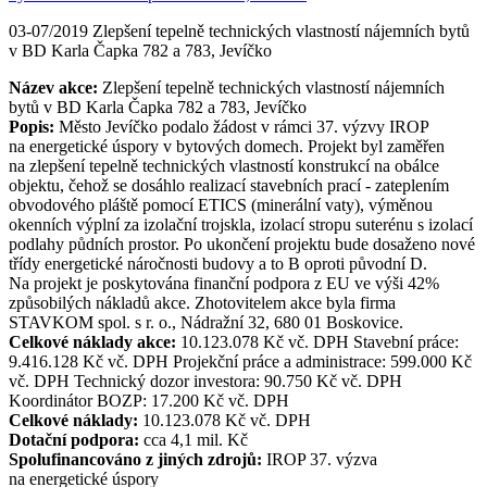
03-07/2019 Zlepšení tepelně technických vlastností nájemních bytů
v BD Karla Čapka 782 a 783, Jevíčko
Název akce:
Zlepšení tepelně technických vlastností nájemních
bytů v BD Karla Čapka 782 a 783, Jevíčko
Popis:
Město Jevíčko podalo žádost v rámci 37. výzvy IROP
na energetické úspory v bytových domech. Projekt byl zaměřen
na zlepšení tepelně technických vlastností konstrukcí na obálce
objektu, čehož se dosáhlo realizací stavebních prací - zateplením
obvodového pláště pomocí ETICS (minerální vaty), výměnou
okenních výplní za izolační trojskla, izolací stropu suterénu s izolací
podlahy půdních prostor. Po ukončení projektu bude dosaženo nové
třídy energetické náročnosti budovy a to B oproti původní D.
Na projekt je poskytována finanční podpora z EU ve výši 42%
způsobilých nákladů akce. Zhotovitelem akce byla firma
STAVKOM spol. s r. o., Nádražní 32, 680 01 Boskovice.
Celkové náklady akce:
10.123.078 Kč vč. DPH Stavební práce:
9.416.128 Kč vč. DPH Projekční práce a administrace: 599.000 Kč
vč. DPH Technický dozor investora: 90.750 Kč vč. DPH
Koordinátor BOZP: 17.200 Kč vč. DPH
Celkové náklady:
10.123.078 Kč vč. DPH
Dotační podpora:
cca 4,1 mil. Kč
Spolufinancováno z jiných zdrojů:
IROP 37. výzva
na energetické úspory