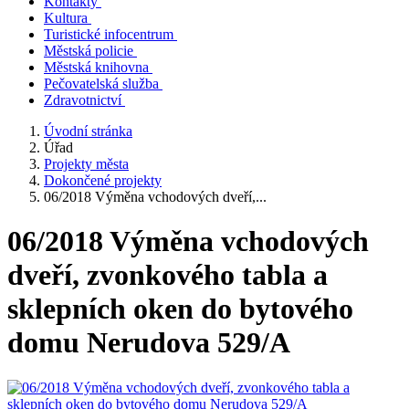
Kontakty
Kultura
Turistické infocentrum
Městská policie
Městská knihovna
Pečovatelská služba
Zdravotnictví
Úvodní stránka
Úřad
Projekty města
Dokončené projekty
06/2018 Výměna vchodových dveří,...
06/2018 Výměna vchodových
dveří, zvonkového tabla a
sklepních oken do bytového
domu Nerudova 529/A