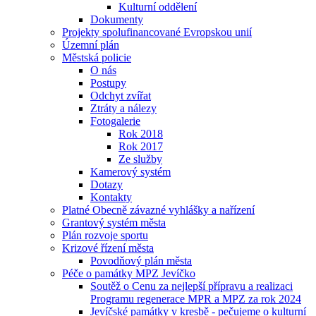
Kulturní oddělení
Dokumenty
Projekty spolufinancované Evropskou unií
Územní plán
Městská policie
O nás
Postupy
Odchyt zvířat
Ztráty a nálezy
Fotogalerie
Rok 2018
Rok 2017
Ze služby
Kamerový systém
Dotazy
Kontakty
Platné Obecně závazné vyhlášky a nařízení
Grantový systém města
Plán rozvoje sportu
Krizové řízení města
Povodňový plán města
Péče o památky MPZ Jevíčko
Soutěž o Cenu za nejlepší přípravu a realizaci
Programu regenerace MPR a MPZ za rok 2024
Jevíčské památky v kresbě - pečujeme o kulturní