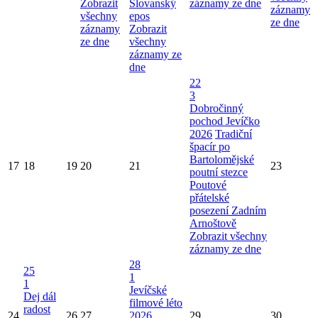
Zobrazit
Slovanský
záznamy ze dne
záznamy
všechny
epos
ze dne
záznamy
Zobrazit
ze dne
všechny
záznamy ze
dne
22
3
Dobročinný
pochod Jevíčko
2026
Tradiční
špacír po
Bartolomějské
17
18
19
20
21
23
poutní stezce
Poutové
přátelské
posezení Zadním
Arnoštově
Zobrazit všechny
záznamy ze dne
28
25
1
1
Jevíčské
Dej dál
filmové léto
radost
24
26
27
2026
29
30