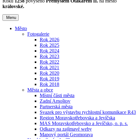
Roku
1258
povýšeno
Přemyslem Otakarem II.
na město
královské.
Menu
Město
Fotogalerie
Rok 2026
Rok 2025
Rok 2024
Rok 2023
Rok 2022
Rok 2021
Rok 2020
Rok 2019
Rok 2018
Města a obce
Místní části města
Zadní Arnoštov
Partnerská města
Svazek pro výstavbu rychlostní komunikace R43
Region Moravskotřebovska a Jevíčska
MAS Moravskotřebovsko a Jevíčsko, o. p. s.
Odkazy na zajímavé weby
Mapový portál Geomorava