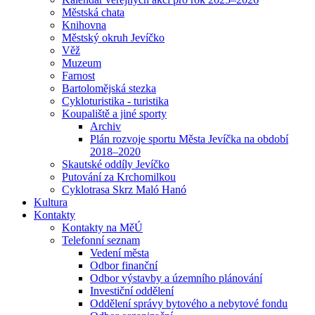
Městská chata
Knihovna
Městský okruh Jevíčko
Věž
Muzeum
Farnost
Bartolomějská stezka
Cykloturistika - turistika
Koupaliště a jiné sporty
Archiv
Plán rozvoje sportu Města Jevíčka na období
2018–2020
Skautské oddíly Jevíčko
Putování za Krchomilkou
Cyklotrasa Skrz Maló Hanó
Kultura
Kontakty
Kontakty na MěÚ
Telefonní seznam
Vedení města
Odbor finanční
Odbor výstavby a územního plánování
Investiční oddělení
Oddělení správy bytového a nebytové fondu