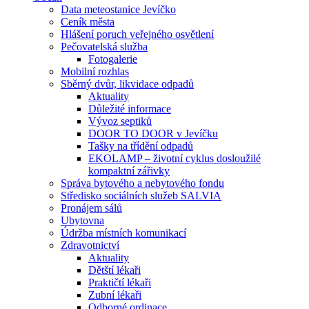
Data meteostanice Jevíčko
Ceník města
Hlášení poruch veřejného osvětlení
Pečovatelská služba
Fotogalerie
Mobilní rozhlas
Sběrný dvůr, likvidace odpadů
Aktuality
Důležité informace
Vývoz septiků
DOOR TO DOOR v Jevíčku
Tašky na třídění odpadů
EKOLAMP – životní cyklus dosloužilé
kompaktní zářivky
Správa bytového a nebytového fondu
Středisko sociálních služeb SALVIA
Pronájem sálů
Ubytovna
Údržba místních komunikací
Zdravotnictví
Aktuality
Dětští lékaři
Praktičtí lékaři
Zubní lékaři
Odborné ordinace