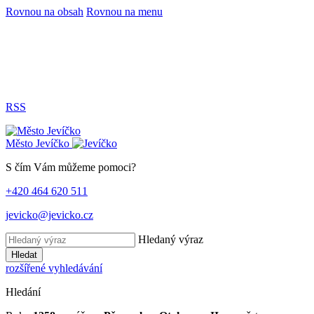
Rovnou na obsah
Rovnou na menu
RSS
Město
Jevíčko
S čím Vám můžeme pomoci?
+420 464 620 511
jevicko@jevicko.cz
Hledaný výraz
Hledat
rozšířené vyhledávání
Hledání