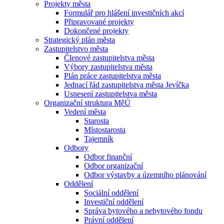
Projekty města
Formulář pro hlášení investičních akcí
Připravované projekty
Dokončené projekty
Strategický plán města
Zastupitelstvo města
Členové zastupitelstva města
Výbory zastupitelstva města
Plán práce zastupitelstva města
Jednací řád zastupitelstva města Jevíčka
Usnesení zastupitelstva města
Organizační struktura MěÚ
Vedení města
Starosta
Místostarosta
Tajemník
Odbory
Odbor finanční
Odbor organizační
Odbor výstavby a územního plánování
Oddělení
Sociální oddělení
Investiční oddělení
Správa bytového a nebytového fondu
Právní oddělení