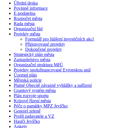
Úřední deska
Povinné informace
E-podatelna
Rozpočet města
Rada města
Organizační řád
Projekty města
Formulář pro hlášení investičních akcí
Připravované projekty
Dokončené projekty
Strategický plán města
Zastupitelstvo města
Organizační struktura MěÚ
Projekty spolufinancované Evropskou unií
Územní plán
Městská policie
Platné Obecně závazné vyhlášky a nařízení
Grantový systém města
Plán rozvoje sportu
Krizové řízení města
Péče o památky MPZ Jevíčko
Generel zeleně
Profil zadavatele a VZ
Hasiči Jevíčko
Ankety