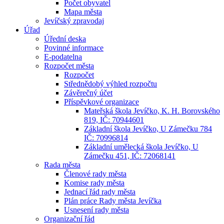
Počet obyvatel
Mapa města
Jevíčský zpravodaj
Úřad
Úřední deska
Povinné informace
E-podatelna
Rozpočet města
Rozpočet
Střednědobý výhled rozpočtu
Závěrečný účet
Příspěvkové organizace
Mateřská škola Jevíčko, K. H. Borovského
819, IČ: 70944601
Základní škola Jevíčko, U Zámečku 784
IČ: 70996814
Základní umělecká škola Jevíčko, U
Zámečku 451, IČ: 72068141
Rada města
Členové rady města
Komise rady města
Jednací řád rady města
Plán práce Rady města Jevíčka
Usnesení rady města
Organizační řád