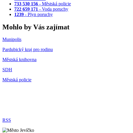
733 530 156
- Městská policie
722 659 171
- Voda poruchy
1239
- Plyn poruchy
Mohlo by Vás zajímat
Munipolis
Pardubický kraj pro rodinu
Městská knihovna
SDH
Městská policie
RSS