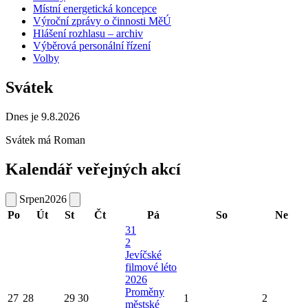
Místní energetická koncepce
Výroční zprávy o činnosti MěÚ
Hlášení rozhlasu – archiv
Výběrová personální řízení
Volby
Svátek
Dnes je 9.8.2026
Svátek má
Roman
Kalendář veřejných akcí
Srpen
2026
Po
Út
St
Čt
Pá
So
Ne
31
2
Jevíčské
filmové léto
2026
Proměny
27
28
29
30
1
2
městské