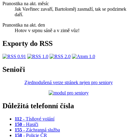
Pranostika na akt. měsíc
Jak Vavřinec zavaří, Bartoloměj zasmaží, tak se podzimek
daří.
Pranostika na akt. den
Hotov v srpnu sáně a v zimě vůz!
Exporty do RSS
Senioři
Zjednodušená verze stránek nejen pro seniory
Důležitá telefonní čísla
112
- Tísňové volání
150
- Hasiči
155
- Záchranná služba
158
- Policie ČR