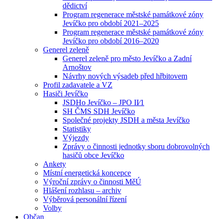
dědictví
Program regenerace městské památkové zóny
Jevíčko pro období 2021–2025
Program regenerace městské památkové zóny
Jevíčko pro období 2016–2020
Generel zeleně
Generel zeleně pro město Jevíčko a Zadní
Arnoštov
Návrhy nových výsadeb před hřbitovem
Profil zadavatele a VZ
Hasiči Jevíčko
JSDHo Jevíčko – JPO II⁄1
SH ČMS SDH Jevíčko
Společné projekty JSDH a města Jevíčko
Statistiky
Výjezdy
Zprávy o činnosti jednotky sboru dobrovolných
hasičů obce Jevíčko
Ankety
Místní energetická koncepce
Výroční zprávy o činnosti MěÚ
Hlášení rozhlasu – archiv
Výběrová personální řízení
Volby
Občan