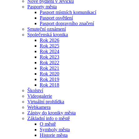
Nové bydlení v Jevíčku
Pasporty města
Pasport místních komunikací
Pasport osvětlení
Pasport dopravního značení
Smuteční oznámení
Společenská kronika
Rok 2026
Rok 2025
Rok 2024
Rok 2023
Rok 2022
Rok 2021
Rok 2020
Rok 2019
Rok 2018
Školství
Videogalerie
Virtuální prohlídka
Webkamera
Zápisy do kroniky města
Základní info o městě
O městě
Symboly města
Historie města