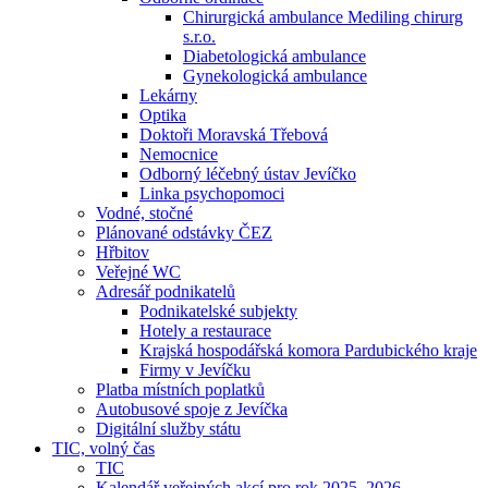
Chirurgická ambulance Mediling chirurg
s.r.o.
Diabetologická ambulance
Gynekologická ambulance
Lekárny
Optika
Doktoři Moravská Třebová
Nemocnice
Odborný léčebný ústav Jevíčko
Linka psychopomoci
Vodné, stočné
Plánované odstávky ČEZ
Hřbitov
Veřejné WC
Adresář podnikatelů
Podnikatelské subjekty
Hotely a restaurace
Krajská hospodářská komora Pardubického kraje
Firmy v Jevíčku
Platba místních poplatků
Autobusové spoje z Jevíčka
Digitální služby státu
TIC, volný čas
TIC
Kalendář veřejných akcí pro rok 2025–2026