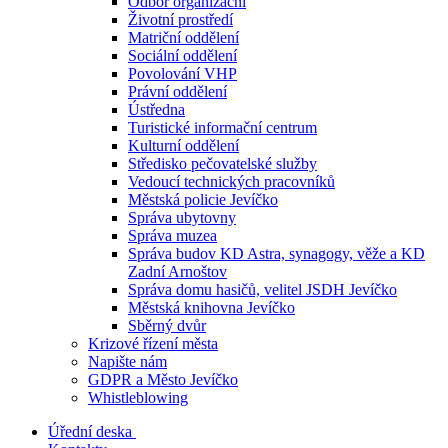
Odbor organizační
Životní prostředí
Matriční oddělení
Sociální oddělení
Povolování VHP
Právní oddělení
Ústředna
Turistické informační centrum
Kulturní oddělení
Středisko pečovatelské služby
Vedoucí technických pracovníků
Městská policie Jevíčko
Správa ubytovny
Správa muzea
Správa budov KD Astra, synagogy, věže a KD
Zadní Arnoštov
Správa domu hasičů, velitel JSDH Jevíčko
Městská knihovna Jevíčko
Sběrný dvůr
Krizové řízení města
Napište nám
GDPR a Město Jevíčko
Whistleblowing
Úřední deska