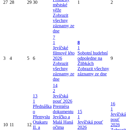
27
28
29
30
1
2
městské
věže
Zobrazit
všechny
záznamy ze
dne
7
1
8
Jevíčské
1
filmové léto
Sobotní hudební
3
4
5
6
2026
odpoledne na
9
Zobrazit
Žlibkách
všechny
Zobrazit všechny
záznamy ze
záznamy ze dne
dne
14
2
13
Jevíčská
1
pouť 2026
16
Přednáška
Premiéra
1
o
dokumentu
15
Jevíčská
Přemyslu
Jevíčko a
1
pouť
Otakaru
Malá Haná
Jevíčská pouť
10
11
12
2026
II. a
očima
2026
Zobrazit