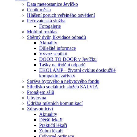
Data meteostanice Jevíčko
Ceník města
Hlášení poruch veřejného osvětlení
Pečovatelská služba
Fotogalerie
Mobilní rozhlas
Sběrný dvůr, likvidace odpadů
Aktuality
Důležité informace
Vývoz septiků
DOOR TO DOOR v Jevíčku
Tašky na třídění odpadů
EKOLAMP – životní cyklus dosloužilé
kompaktní zářivky
Správa bytového a nebytového fondu
Středisko sociálních služeb SALVIA
Pronájem sálů
Ubytovna
Údržba místních komunikací
Zdravotnictví
Aktuality
Dětští lékaři
Praktičtí lékaři
Zubní lékaři
Odborné ordinace