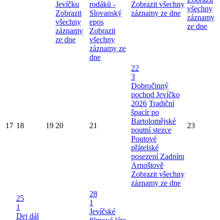
Jevíčku
rodáků -
Zobrazit všechny
všechny
Zobrazit
Slovanský
záznamy ze dne
záznamy
všechny
epos
ze dne
záznamy
Zobrazit
ze dne
všechny
záznamy ze
dne
22
3
Dobročinný
pochod Jevíčko
2026
Tradiční
špacír po
Bartolomějské
17
18
19
20
21
23
poutní stezce
Poutové
přátelské
posezení Zadním
Arnoštově
Zobrazit všechny
záznamy ze dne
28
25
1
1
Jevíčské
Dej dál