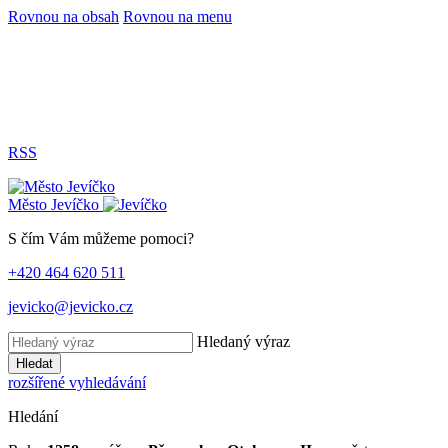
Rovnou na obsah
Rovnou na menu
RSS
Město
Jevíčko
S čím Vám můžeme pomoci?
+420 464 620 511
jevicko@jevicko.cz
Hledaný výraz
Hledat
rozšířené vyhledávání
Hledání