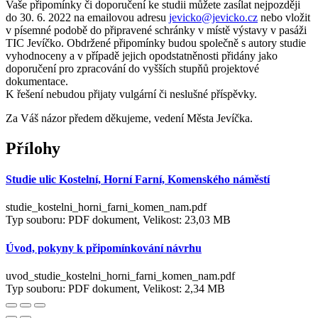
Vaše připomínky či doporučení ke studii můžete zasílat nejpozději
do 30. 6. 2022 na emailovou adresu
jevicko@jevicko.cz
nebo vložit
v písemné podobě do připravené schránky v místě výstavy v pasáži
TIC Jevíčko. Obdržené připomínky budou společně s autory studie
vyhodnoceny a v případě jejich opodstatněnosti přidány jako
doporučení pro zpracování do vyšších stupňů projektové
dokumentace.
K řešení nebudou přijaty vulgární či neslušné příspěvky.
Za Váš názor předem děkujeme, vedení Města Jevíčka.
Přílohy
Studie ulic Kostelní, Horní Farní, Komenského náměstí
studie_kostelni_horni_farni_komen_nam.pdf
Typ souboru: PDF dokument, Velikost: 23,03 MB
Úvod, pokyny k připomínkování návrhu
uvod_studie_kostelni_horni_farni_komen_nam.pdf
Typ souboru: PDF dokument, Velikost: 2,34 MB