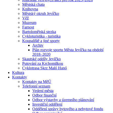
Městská chata
Knihovna
Městský okruh Jevíčko
Věž
Muzeum
Farnost
Bartolomějská stezka
Cykloturistika - turistika
Koupaliště a jiné sporty
Archiv
Plán rozvoje sportu Města Jevíčka na období
2018–2020
Skautské oddíly Jevíčko
Putování za Krchomilkou
Cyklotrasa Skrz Maló Hanó
Kultura
Kontakty
Kontakty na MěÚ
Telefonní seznam
Vedení města
Odbor finanční
Odbor výstavby a územního plánování
Investiční oddělení
Oddělení správy bytového a nebytové fondu