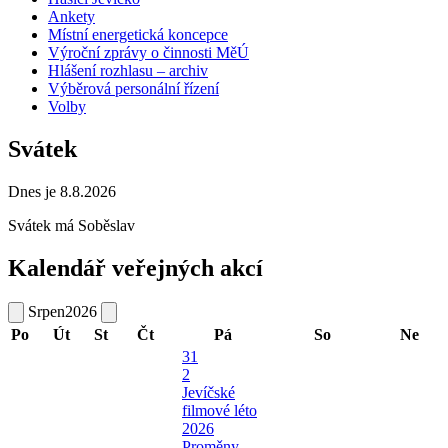
Ankety
Místní energetická koncepce
Výroční zprávy o činnosti MěÚ
Hlášení rozhlasu – archiv
Výběrová personální řízení
Volby
Svátek
Dnes je 8.8.2026
Svátek má
Soběslav
Kalendář veřejných akcí
Srpen
2026
Po
Út
St
Čt
Pá
So
Ne
31
2
Jevíčské
filmové léto
2026
Proměny