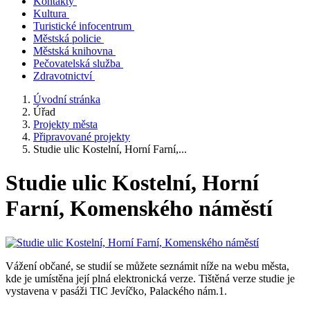
Kontakty
Kultura
Turistické infocentrum
Městská policie
Městská knihovna
Pečovatelská služba
Zdravotnictví
Úvodní stránka
Úřad
Projekty města
Připravované projekty
Studie ulic Kostelní, Horní Farní,...
Studie ulic Kostelní, Horní
Farní, Komenského náměstí
Vážení občané, se studií se můžete seznámit níže na webu města,
kde je umístěna její plná elektronická verze. Tištěná verze studie je
vystavena v pasáži TIC Jevíčko, Palackého nám.1.