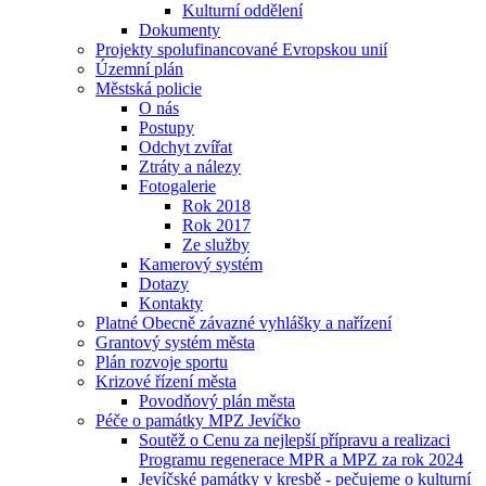
Kulturní oddělení
Dokumenty
Projekty spolufinancované Evropskou unií
Územní plán
Městská policie
O nás
Postupy
Odchyt zvířat
Ztráty a nálezy
Fotogalerie
Rok 2018
Rok 2017
Ze služby
Kamerový systém
Dotazy
Kontakty
Platné Obecně závazné vyhlášky a nařízení
Grantový systém města
Plán rozvoje sportu
Krizové řízení města
Povodňový plán města
Péče o památky MPZ Jevíčko
Soutěž o Cenu za nejlepší přípravu a realizaci
Programu regenerace MPR a MPZ za rok 2024
Jevíčské památky v kresbě - pečujeme o kulturní