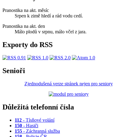
Pranostika na akt. měsíc
Srpen k zimě hledí a rád vodu cedí.
Pranostika na akt. den
Málo plodů v srpnu, málo včel z jara.
Exporty do RSS
Senioři
Zjednodušená verze stránek nejen pro seniory
Důležitá telefonní čísla
112
- Tísňové volání
150
- Hasiči
155
- Záchranná služba
158
- Policie ČR