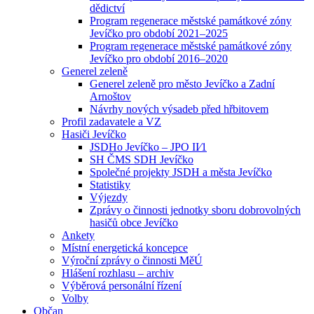
dědictví
Program regenerace městské památkové zóny
Jevíčko pro období 2021–2025
Program regenerace městské památkové zóny
Jevíčko pro období 2016–2020
Generel zeleně
Generel zeleně pro město Jevíčko a Zadní
Arnoštov
Návrhy nových výsadeb před hřbitovem
Profil zadavatele a VZ
Hasiči Jevíčko
JSDHo Jevíčko – JPO II⁄1
SH ČMS SDH Jevíčko
Společné projekty JSDH a města Jevíčko
Statistiky
Výjezdy
Zprávy o činnosti jednotky sboru dobrovolných
hasičů obce Jevíčko
Ankety
Místní energetická koncepce
Výroční zprávy o činnosti MěÚ
Hlášení rozhlasu – archiv
Výběrová personální řízení
Volby
Občan