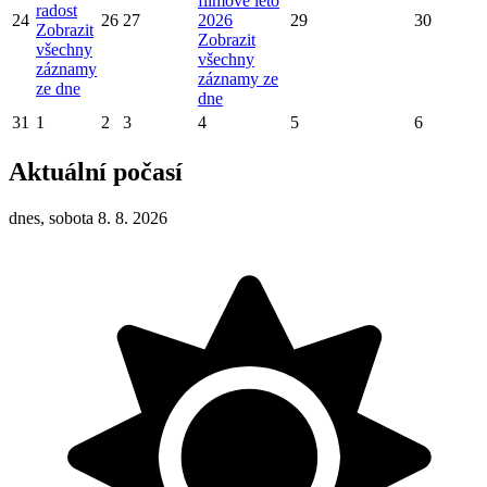
filmové léto
radost
24
26
27
2026
29
30
Zobrazit
Zobrazit
všechny
všechny
záznamy
záznamy ze
ze dne
dne
31
1
2
3
4
5
6
Aktuální počasí
dnes, sobota 8. 8. 2026