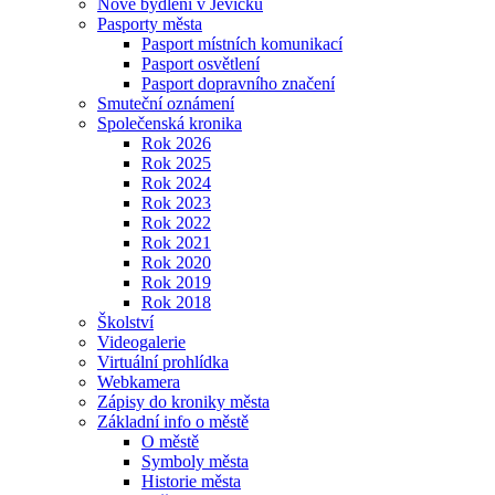
Nové bydlení v Jevíčku
Pasporty města
Pasport místních komunikací
Pasport osvětlení
Pasport dopravního značení
Smuteční oznámení
Společenská kronika
Rok 2026
Rok 2025
Rok 2024
Rok 2023
Rok 2022
Rok 2021
Rok 2020
Rok 2019
Rok 2018
Školství
Videogalerie
Virtuální prohlídka
Webkamera
Zápisy do kroniky města
Základní info o městě
O městě
Symboly města
Historie města