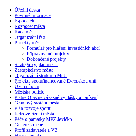
Úřední deska
Povinné informace
E-podatelna
Rozpočet města
Rada města
Organizační řád
Projekty města
Formulář pro hlášení investičních akcí
Připravované projekty
Dokončené projekty
Strategický plán města
Zastupitelstvo města
Organizační struktura MěÚ
Projekty spolufinancované Evropskou unií
Územní plán
Městská policie
Platné Obecně závazné vyhlášky a nařízení
Grantový systém města
Plán rozvoje sportu
Krizové řízení města
Péče o památky MPZ Jevíčko
Generel zeleně
Profil zadavatele a VZ
Hasiči Jevíčko