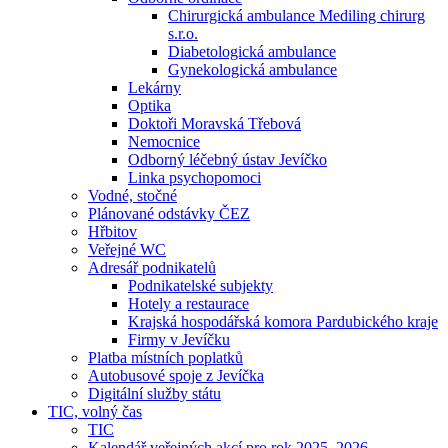
Chirurgická ambulance Mediling chirurg
s.r.o.
Diabetologická ambulance
Gynekologická ambulance
Lekárny
Optika
Doktoři Moravská Třebová
Nemocnice
Odborný léčebný ústav Jevíčko
Linka psychopomoci
Vodné, stočné
Plánované odstávky ČEZ
Hřbitov
Veřejné WC
Adresář podnikatelů
Podnikatelské subjekty
Hotely a restaurace
Krajská hospodářská komora Pardubického kraje
Firmy v Jevíčku
Platba místních poplatků
Autobusové spoje z Jevíčka
Digitální služby státu
TIC, volný čas
TIC
Kalendář veřejných akcí pro rok 2025–2026