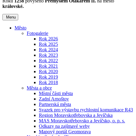
Roku
1258
povýšeno
Přemyslem Otakarem II.
na město
královské.
Menu
Město
Fotogalerie
Rok 2026
Rok 2025
Rok 2024
Rok 2023
Rok 2022
Rok 2021
Rok 2020
Rok 2019
Rok 2018
Města a obce
Místní části města
Zadní Arnoštov
Partnerská města
Svazek pro výstavbu rychlostní komunikace R43
Region Moravskotřebovska a Jevíčska
MAS Moravskotřebovsko a Jevíčsko, o. p. s.
Odkazy na zajímavé weby
Mapový portál Geomorava