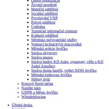
Odbor organizační
Životní prostředí
Matriční oddělení
Sociální oddělení
Povolování VHP
Právní oddělení
Ústředna
Turistické informační centrum
Kulturní oddělení
Středisko pečovatelské služby
Vedoucí technických pracovníků
Městská policie Jevíčko
Správa ubytovny
Správa muzea
Správa budov KD Astra, synagogy, věže a KD
Zadní Arnoštov
Správa domu hasičů, velitel JSDH Jevíčko
Městská knihovna Jevíčko
Sběrný dvůr
Krizové řízení města
Napište nám
GDPR a Město Jevíčko
Whistleblowing
Úřední deska