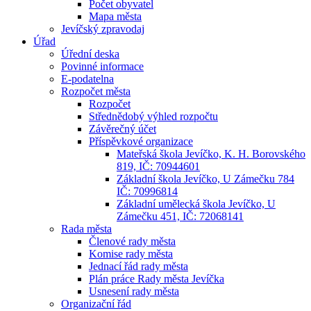
Počet obyvatel
Mapa města
Jevíčský zpravodaj
Úřad
Úřední deska
Povinné informace
E-podatelna
Rozpočet města
Rozpočet
Střednědobý výhled rozpočtu
Závěrečný účet
Příspěvkové organizace
Mateřská škola Jevíčko, K. H. Borovského
819, IČ: 70944601
Základní škola Jevíčko, U Zámečku 784
IČ: 70996814
Základní umělecká škola Jevíčko, U
Zámečku 451, IČ: 72068141
Rada města
Členové rady města
Komise rady města
Jednací řád rady města
Plán práce Rady města Jevíčka
Usnesení rady města
Organizační řád