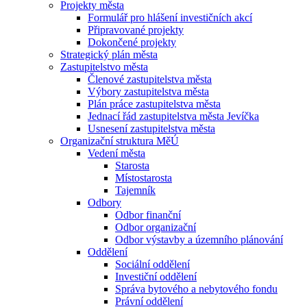
Projekty města
Formulář pro hlášení investičních akcí
Připravované projekty
Dokončené projekty
Strategický plán města
Zastupitelstvo města
Členové zastupitelstva města
Výbory zastupitelstva města
Plán práce zastupitelstva města
Jednací řád zastupitelstva města Jevíčka
Usnesení zastupitelstva města
Organizační struktura MěÚ
Vedení města
Starosta
Místostarosta
Tajemník
Odbory
Odbor finanční
Odbor organizační
Odbor výstavby a územního plánování
Oddělení
Sociální oddělení
Investiční oddělení
Správa bytového a nebytového fondu
Právní oddělení