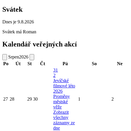
Svátek
Dnes je 9.8.2026
Svátek má
Roman
Kalendář veřejných akcí
Srpen
2026
Po
Út
St
Čt
Pá
So
Ne
31
2
Jevíčské
filmové léto
2026
Proměny
27
28
29
30
1
2
městské
věže
Zobrazit
všechny
záznamy ze
dne