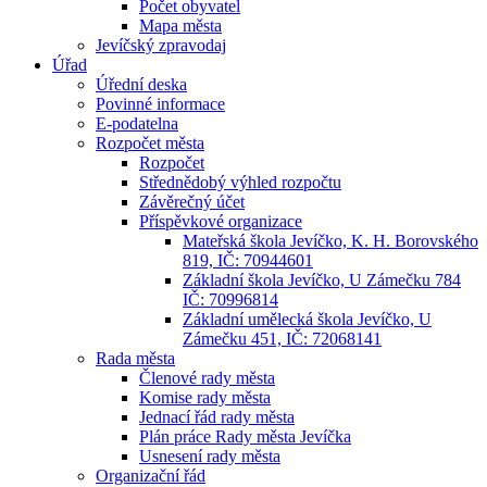
Počet obyvatel
Mapa města
Jevíčský zpravodaj
Úřad
Úřední deska
Povinné informace
E-podatelna
Rozpočet města
Rozpočet
Střednědobý výhled rozpočtu
Závěrečný účet
Příspěvkové organizace
Mateřská škola Jevíčko, K. H. Borovského
819, IČ: 70944601
Základní škola Jevíčko, U Zámečku 784
IČ: 70996814
Základní umělecká škola Jevíčko, U
Zámečku 451, IČ: 72068141
Rada města
Členové rady města
Komise rady města
Jednací řád rady města
Plán práce Rady města Jevíčka
Usnesení rady města
Organizační řád