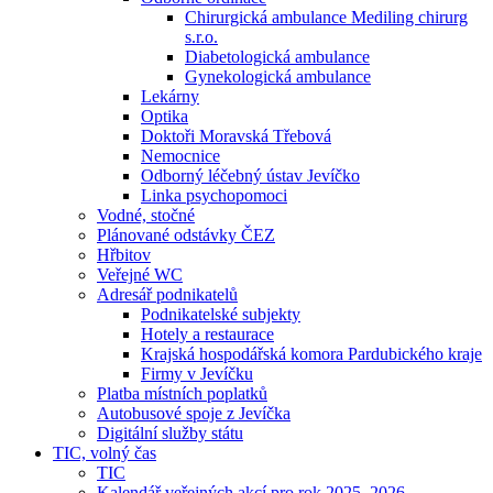
Chirurgická ambulance Mediling chirurg
s.r.o.
Diabetologická ambulance
Gynekologická ambulance
Lekárny
Optika
Doktoři Moravská Třebová
Nemocnice
Odborný léčebný ústav Jevíčko
Linka psychopomoci
Vodné, stočné
Plánované odstávky ČEZ
Hřbitov
Veřejné WC
Adresář podnikatelů
Podnikatelské subjekty
Hotely a restaurace
Krajská hospodářská komora Pardubického kraje
Firmy v Jevíčku
Platba místních poplatků
Autobusové spoje z Jevíčka
Digitální služby státu
TIC, volný čas
TIC
Kalendář veřejných akcí pro rok 2025–2026