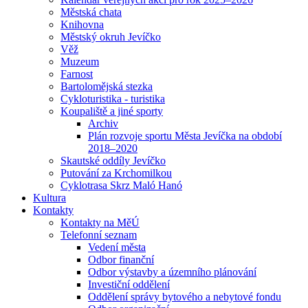
Městská chata
Knihovna
Městský okruh Jevíčko
Věž
Muzeum
Farnost
Bartolomějská stezka
Cykloturistika - turistika
Koupaliště a jiné sporty
Archiv
Plán rozvoje sportu Města Jevíčka na období
2018–2020
Skautské oddíly Jevíčko
Putování za Krchomilkou
Cyklotrasa Skrz Maló Hanó
Kultura
Kontakty
Kontakty na MěÚ
Telefonní seznam
Vedení města
Odbor finanční
Odbor výstavby a územního plánování
Investiční oddělení
Oddělení správy bytového a nebytové fondu