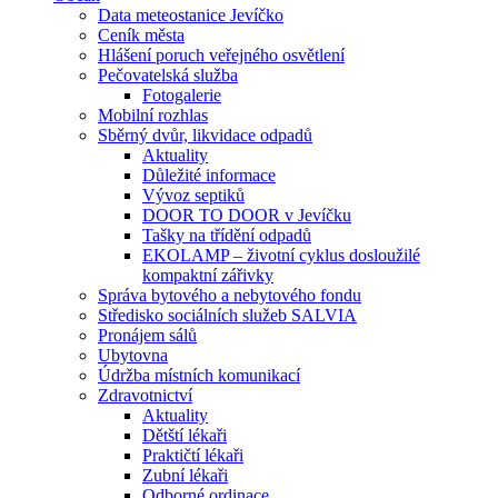
Data meteostanice Jevíčko
Ceník města
Hlášení poruch veřejného osvětlení
Pečovatelská služba
Fotogalerie
Mobilní rozhlas
Sběrný dvůr, likvidace odpadů
Aktuality
Důležité informace
Vývoz septiků
DOOR TO DOOR v Jevíčku
Tašky na třídění odpadů
EKOLAMP – životní cyklus dosloužilé
kompaktní zářivky
Správa bytového a nebytového fondu
Středisko sociálních služeb SALVIA
Pronájem sálů
Ubytovna
Údržba místních komunikací
Zdravotnictví
Aktuality
Dětští lékaři
Praktičtí lékaři
Zubní lékaři
Odborné ordinace