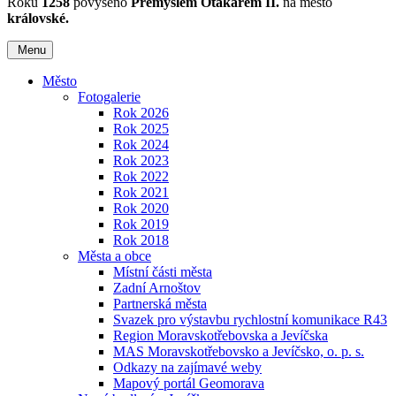
Roku
1258
povýšeno
Přemyslem Otakarem II.
na město
královské.
Menu
Město
Fotogalerie
Rok 2026
Rok 2025
Rok 2024
Rok 2023
Rok 2022
Rok 2021
Rok 2020
Rok 2019
Rok 2018
Města a obce
Místní části města
Zadní Arnoštov
Partnerská města
Svazek pro výstavbu rychlostní komunikace R43
Region Moravskotřebovska a Jevíčska
MAS Moravskotřebovsko a Jevíčsko, o. p. s.
Odkazy na zajímavé weby
Mapový portál Geomorava