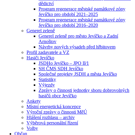
dědictví
Program regenerace městské památkové zóny
Jevíčko pro období 2021–2025
Program regenerace městské památkové zóny
Jevíčko pro období 2016–2020
Generel zeleně
Generel zeleně pro město Jevíčko a Zadní
Arnoštov
Návrhy nových výsadeb před hřbitovem
Profil zadavatele a VZ
Hasiči Jevíčko
JSDHo Jevíčko – JPO II⁄1
SH ČMS SDH Jevíčko
Společné projekty JSDH a města Jevíčko
Statistiky
Výjezdy
Zprávy o činnosti jednotky sboru dobrovolných
hasičů obce Jevíčko
Ankety
Místní energetická koncepce
Výroční zprávy o činnosti MěÚ
Hlášení rozhlasu – archiv
Výběrová personální řízení
Volby
Občan