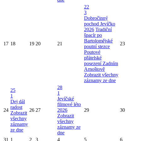
22
3
Dobročinný
pochod Jevíčko
2026
Tradiční
špacír po
Bartolomějské
17
18
19
20
21
23
poutní stezce
Poutové
přátelské
posezení Zadním
Arnoštově
Zobrazit všechny
záznamy ze dne
28
25
1
1
Jevíčské
Dej dál
filmové léto
radost
24
26
27
2026
29
30
Zobrazit
Zobrazit
všechny
všechny
záznamy
záznamy ze
ze dne
dne
31
1
2
3
4
5
6