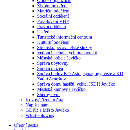
Odbor organizační
Životní prostředí
Matriční oddělení
Sociální oddělení
Povolování VHP
Právní oddělení
Ústředna
Turistické informační centrum
Kulturní oddělení
Středisko pečovatelské služby
Vedoucí technických pracovníků
Městská policie Jevíčko
Správa ubytovny
Správa muzea
Správa budov KD Astra, synagogy, věže a KD
Zadní Arnoštov
Správa domu hasičů, velitel JSDH Jevíčko
Městská knihovna Jevíčko
Sběrný dvůr
Krizové řízení města
Napište nám
GDPR a Město Jevíčko
Whistleblowing
Úřední deska