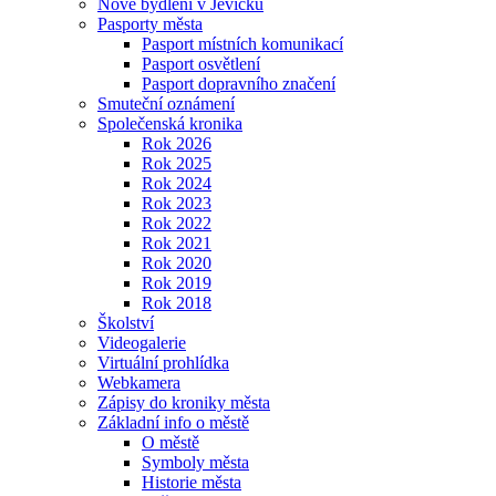
Nové bydlení v Jevíčku
Pasporty města
Pasport místních komunikací
Pasport osvětlení
Pasport dopravního značení
Smuteční oznámení
Společenská kronika
Rok 2026
Rok 2025
Rok 2024
Rok 2023
Rok 2022
Rok 2021
Rok 2020
Rok 2019
Rok 2018
Školství
Videogalerie
Virtuální prohlídka
Webkamera
Zápisy do kroniky města
Základní info o městě
O městě
Symboly města
Historie města