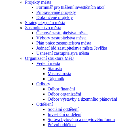
Projekty města
Formulář pro hlášení investičních akcí
Připravované projekty
Dokončené projekty
Strategický plán města
Zastupitelstvo města
Členové zastupitelstva města
Výbory zastupitelstva města
Plán práce zastupitelstva města
Jednací řád zastupitelstva města Jevíčka
Usnesení zastupitelstva města
Organizační struktura MěÚ
Vedení města
Starosta
Místostarosta
Tajemník
Odbory
Odbor finanční
Odbor organizační
Odbor výstavby a územního plánování
Oddělení
Sociální oddělení
Investiční oddělení
Správa bytového a nebytového fondu
Právní oddělení