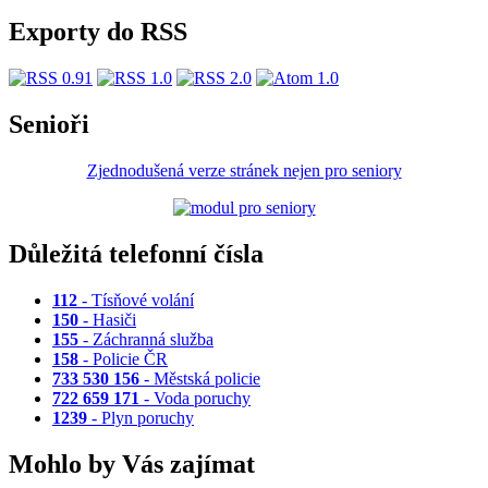
Exporty do RSS
Senioři
Zjednodušená verze stránek nejen pro seniory
Důležitá telefonní čísla
112
- Tísňové volání
150
- Hasiči
155
- Záchranná služba
158
- Policie ČR
733 530 156
- Městská policie
722 659 171
- Voda poruchy
1239
- Plyn poruchy
Mohlo by Vás zajímat