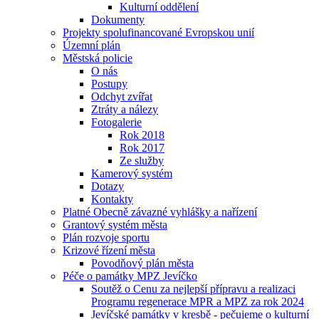
Kulturní oddělení
Dokumenty
Projekty spolufinancované Evropskou unií
Územní plán
Městská policie
O nás
Postupy
Odchyt zvířat
Ztráty a nálezy
Fotogalerie
Rok 2018
Rok 2017
Ze služby
Kamerový systém
Dotazy
Kontakty
Platné Obecně závazné vyhlášky a nařízení
Grantový systém města
Plán rozvoje sportu
Krizové řízení města
Povodňový plán města
Péče o památky MPZ Jevíčko
Soutěž o Cenu za nejlepší přípravu a realizaci
Programu regenerace MPR a MPZ za rok 2024
Jevíčské památky v kresbě - pečujeme o kulturní