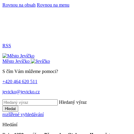
Rovnou na obsah
Rovnou na menu
RSS
Město
Jevíčko
S čím Vám můžeme pomoci?
+420 464 620 511
jevicko@jevicko.cz
Hledaný výraz
Hledat
rozšířené vyhledávání
Hledání