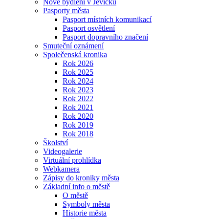
Nové bydlení v Jevíčku
Pasporty města
Pasport místních komunikací
Pasport osvětlení
Pasport dopravního značení
Smuteční oznámení
Společenská kronika
Rok 2026
Rok 2025
Rok 2024
Rok 2023
Rok 2022
Rok 2021
Rok 2020
Rok 2019
Rok 2018
Školství
Videogalerie
Virtuální prohlídka
Webkamera
Zápisy do kroniky města
Základní info o městě
O městě
Symboly města
Historie města