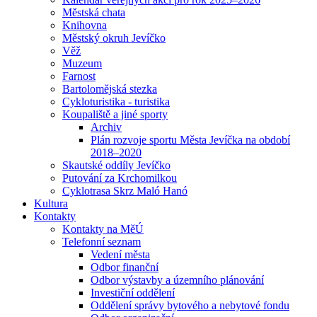
Městská chata
Knihovna
Městský okruh Jevíčko
Věž
Muzeum
Farnost
Bartolomějská stezka
Cykloturistika - turistika
Koupaliště a jiné sporty
Archiv
Plán rozvoje sportu Města Jevíčka na období
2018–2020
Skautské oddíly Jevíčko
Putování za Krchomilkou
Cyklotrasa Skrz Maló Hanó
Kultura
Kontakty
Kontakty na MěÚ
Telefonní seznam
Vedení města
Odbor finanční
Odbor výstavby a územního plánování
Investiční oddělení
Oddělení správy bytového a nebytové fondu