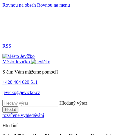
Rovnou na obsah
Rovnou na menu
RSS
Město
Jevíčko
S čím Vám můžeme pomoci?
+420 464 620 511
jevicko@jevicko.cz
Hledaný výraz
Hledat
rozšířené vyhledávání
Hledání