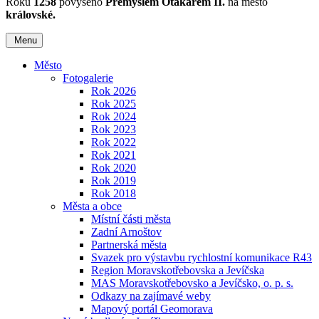
Roku
1258
povýšeno
Přemyslem Otakarem II.
na město
královské.
Menu
Město
Fotogalerie
Rok 2026
Rok 2025
Rok 2024
Rok 2023
Rok 2022
Rok 2021
Rok 2020
Rok 2019
Rok 2018
Města a obce
Místní části města
Zadní Arnoštov
Partnerská města
Svazek pro výstavbu rychlostní komunikace R43
Region Moravskotřebovska a Jevíčska
MAS Moravskotřebovsko a Jevíčsko, o. p. s.
Odkazy na zajímavé weby
Mapový portál Geomorava