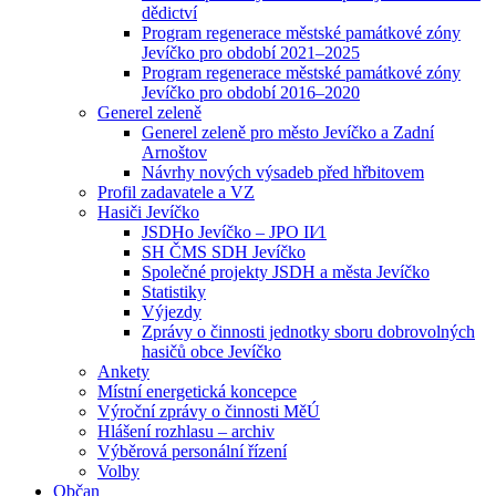
dědictví
Program regenerace městské památkové zóny
Jevíčko pro období 2021–2025
Program regenerace městské památkové zóny
Jevíčko pro období 2016–2020
Generel zeleně
Generel zeleně pro město Jevíčko a Zadní
Arnoštov
Návrhy nových výsadeb před hřbitovem
Profil zadavatele a VZ
Hasiči Jevíčko
JSDHo Jevíčko – JPO II⁄1
SH ČMS SDH Jevíčko
Společné projekty JSDH a města Jevíčko
Statistiky
Výjezdy
Zprávy o činnosti jednotky sboru dobrovolných
hasičů obce Jevíčko
Ankety
Místní energetická koncepce
Výroční zprávy o činnosti MěÚ
Hlášení rozhlasu – archiv
Výběrová personální řízení
Volby
Občan