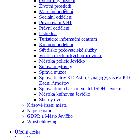
Odbor organizační
Životní prostředí
Matriční oddělení
Sociální oddělení
Povolování VHP
Právní oddělení
Ústředna
Turistické informační centrum
Kulturní oddělení
Středisko pečovatelské služby
Vedoucí technických pracovníků
Městská policie Jevíčko
Správa ubytovny
Správa muzea
Správa budov KD Astra, synagogy, věže a KD
Zadní Arnoštov
Správa domu hasičů, velitel JSDH Jevíčko
Městská knihovna Jevíčko
Sběrný dvůr
Krizové řízení města
Napište nám
GDPR a Město Jevíčko
Whistleblowing
Úřední deska