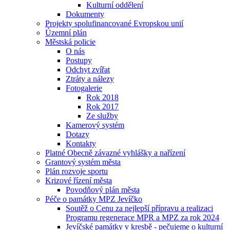
Kulturní oddělení
Dokumenty
Projekty spolufinancované Evropskou unií
Územní plán
Městská policie
O nás
Postupy
Odchyt zvířat
Ztráty a nálezy
Fotogalerie
Rok 2018
Rok 2017
Ze služby
Kamerový systém
Dotazy
Kontakty
Platné Obecně závazné vyhlášky a nařízení
Grantový systém města
Plán rozvoje sportu
Krizové řízení města
Povodňový plán města
Péče o památky MPZ Jevíčko
Soutěž o Cenu za nejlepší přípravu a realizaci
Programu regenerace MPR a MPZ za rok 2024
Jevíčské památky v kresbě - pečujeme o kulturní