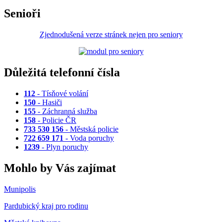
Senioři
Zjednodušená verze stránek nejen pro seniory
Důležitá telefonní čísla
112
- Tísňové volání
150
- Hasiči
155
- Záchranná služba
158
- Policie ČR
733 530 156
- Městská policie
722 659 171
- Voda poruchy
1239
- Plyn poruchy
Mohlo by Vás zajímat
Munipolis
Pardubický kraj pro rodinu