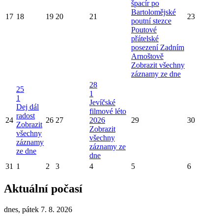
špacír po
Bartolomějské
17
18
19
20
21
23
poutní stezce
Poutové
přátelské
posezení Zadním
Arnoštově
Zobrazit všechny
záznamy ze dne
28
25
1
1
Jevíčské
Dej dál
filmové léto
radost
24
26
27
2026
29
30
Zobrazit
Zobrazit
všechny
všechny
záznamy
záznamy ze
ze dne
dne
31
1
2
3
4
5
6
Aktuální počasí
dnes, pátek 7. 8. 2026