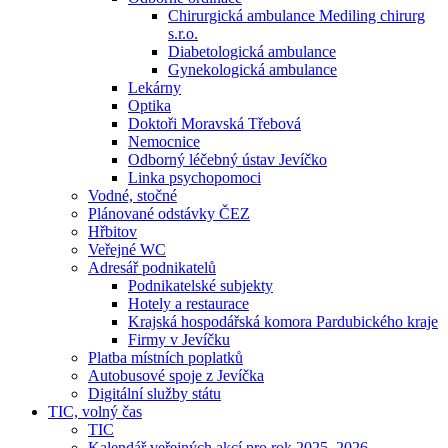
Chirurgická ambulance Mediling chirurg
s.r.o.
Diabetologická ambulance
Gynekologická ambulance
Lekárny
Optika
Doktoři Moravská Třebová
Nemocnice
Odborný léčebný ústav Jevíčko
Linka psychopomoci
Vodné, stočné
Plánované odstávky ČEZ
Hřbitov
Veřejné WC
Adresář podnikatelů
Podnikatelské subjekty
Hotely a restaurace
Krajská hospodářská komora Pardubického kraje
Firmy v Jevíčku
Platba místních poplatků
Autobusové spoje z Jevíčka
Digitální služby státu
TIC, volný čas
TIC
Kalendář veřejných akcí pro rok 2025–2026