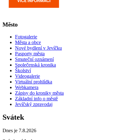
Město
Fotogalerie
Města a obce
Nové bydlení v Jevíčku
Pasporty města
Smuteční oznámení
Společenská kronika
Školství
Videogalerie
Virtuální prohlídka
Webkamera
Zápisy do kroniky města
Základní info o městě
Jevíčský zpravodaj
Svátek
Dnes je 7.8.2026