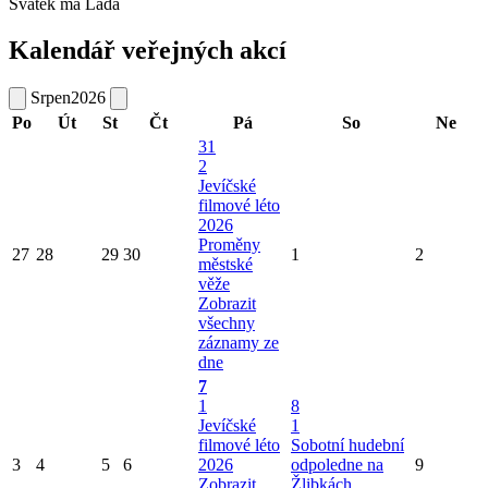
Svátek má
Lada
Kalendář veřejných akcí
Srpen
2026
Po
Út
St
Čt
Pá
So
Ne
31
2
Jevíčské
filmové léto
2026
Proměny
27
28
29
30
1
2
městské
věže
Zobrazit
všechny
záznamy ze
dne
7
1
8
Jevíčské
1
filmové léto
Sobotní hudební
3
4
5
6
2026
odpoledne na
9
Zobrazit
Žlibkách