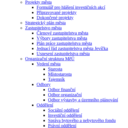
Projekty města
Formulář pro hlášení investičních akcí
Připravované projekty
Dokončené projekty
Strategický plán města
Zastupitelstvo města
Členové zastupitelstva města
Výbory zastupitelstva města
Plán práce zastupitelstva města
Jednací řád zastupitelstva města Jevíčka
Usnesení zastupitelstva města
Organizační struktura MěÚ
Vedení města
Starosta
Místostarosta
Tajemník
Odbory
Odbor finanční
Odbor organizační
Odbor výstavby a územního plánování
Oddělení
Sociální oddělení
Investiční oddělení
Správa bytového a nebytového fondu
Právní oddělení