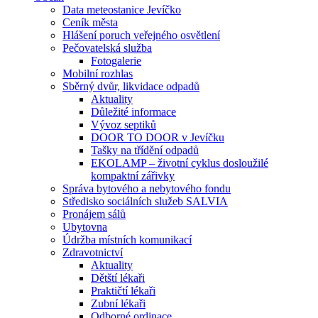
Data meteostanice Jevíčko
Ceník města
Hlášení poruch veřejného osvětlení
Pečovatelská služba
Fotogalerie
Mobilní rozhlas
Sběrný dvůr, likvidace odpadů
Aktuality
Důležité informace
Vývoz septiků
DOOR TO DOOR v Jevíčku
Tašky na třídění odpadů
EKOLAMP – životní cyklus dosloužilé
kompaktní zářivky
Správa bytového a nebytového fondu
Středisko sociálních služeb SALVIA
Pronájem sálů
Ubytovna
Údržba místních komunikací
Zdravotnictví
Aktuality
Dětští lékaři
Praktičtí lékaři
Zubní lékaři
Odborné ordinace