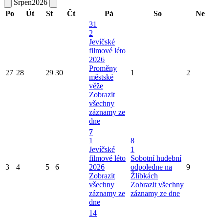
Srpen
2026
Po
Út
St
Čt
Pá
So
Ne
31
2
Jevíčské
filmové léto
2026
Proměny
27
28
29
30
1
2
městské
věže
Zobrazit
všechny
záznamy ze
dne
7
1
8
Jevíčské
1
filmové léto
Sobotní hudební
3
4
5
6
2026
odpoledne na
9
Zobrazit
Žlibkách
všechny
Zobrazit všechny
záznamy ze
záznamy ze dne
dne
14