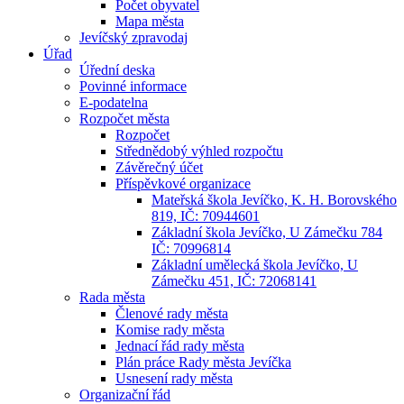
Počet obyvatel
Mapa města
Jevíčský zpravodaj
Úřad
Úřední deska
Povinné informace
E-podatelna
Rozpočet města
Rozpočet
Střednědobý výhled rozpočtu
Závěrečný účet
Příspěvkové organizace
Mateřská škola Jevíčko, K. H. Borovského
819, IČ: 70944601
Základní škola Jevíčko, U Zámečku 784
IČ: 70996814
Základní umělecká škola Jevíčko, U
Zámečku 451, IČ: 72068141
Rada města
Členové rady města
Komise rady města
Jednací řád rady města
Plán práce Rady města Jevíčka
Usnesení rady města
Organizační řád