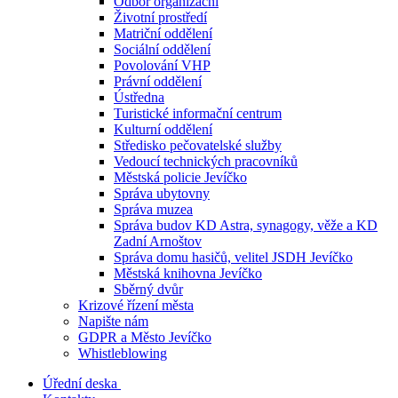
Odbor organizační
Životní prostředí
Matriční oddělení
Sociální oddělení
Povolování VHP
Právní oddělení
Ústředna
Turistické informační centrum
Kulturní oddělení
Středisko pečovatelské služby
Vedoucí technických pracovníků
Městská policie Jevíčko
Správa ubytovny
Správa muzea
Správa budov KD Astra, synagogy, věže a KD
Zadní Arnoštov
Správa domu hasičů, velitel JSDH Jevíčko
Městská knihovna Jevíčko
Sběrný dvůr
Krizové řízení města
Napište nám
GDPR a Město Jevíčko
Whistleblowing
Úřední deska