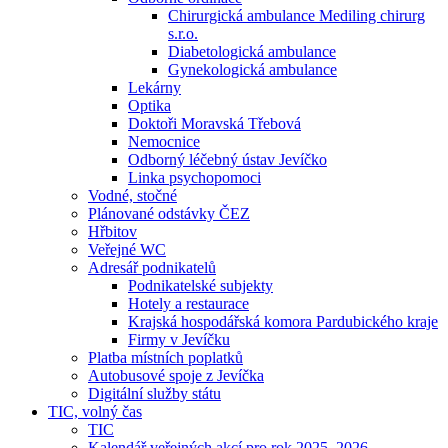
Chirurgická ambulance Mediling chirurg
s.r.o.
Diabetologická ambulance
Gynekologická ambulance
Lekárny
Optika
Doktoři Moravská Třebová
Nemocnice
Odborný léčebný ústav Jevíčko
Linka psychopomoci
Vodné, stočné
Plánované odstávky ČEZ
Hřbitov
Veřejné WC
Adresář podnikatelů
Podnikatelské subjekty
Hotely a restaurace
Krajská hospodářská komora Pardubického kraje
Firmy v Jevíčku
Platba místních poplatků
Autobusové spoje z Jevíčka
Digitální služby státu
TIC, volný čas
TIC
Kalendář veřejných akcí pro rok 2025–2026