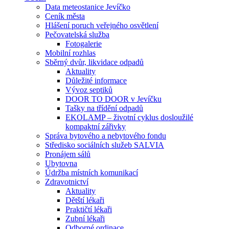
Data meteostanice Jevíčko
Ceník města
Hlášení poruch veřejného osvětlení
Pečovatelská služba
Fotogalerie
Mobilní rozhlas
Sběrný dvůr, likvidace odpadů
Aktuality
Důležité informace
Vývoz septiků
DOOR TO DOOR v Jevíčku
Tašky na třídění odpadů
EKOLAMP – životní cyklus dosloužilé
kompaktní zářivky
Správa bytového a nebytového fondu
Středisko sociálních služeb SALVIA
Pronájem sálů
Ubytovna
Údržba místních komunikací
Zdravotnictví
Aktuality
Dětští lékaři
Praktičtí lékaři
Zubní lékaři
Odborné ordinace