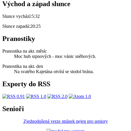
Východ a západ slunce
Slunce vychází:
5:32
Slunce zapadá:
20:25
Pranostiky
Pranostika na akt. měsíc
Moc hub srpnových - moc vánic sněhových.
Pranostika na akt. den
Na svatého Kajetána otvírá se stodol brána.
Exporty do RSS
Senioři
Zjednodušená verze stránek nejen pro seniory