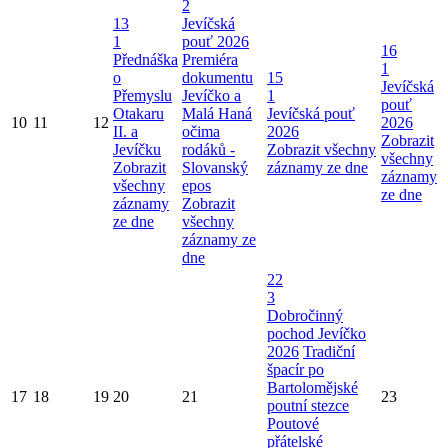
2
13
Jevíčská
1
pouť 2026
16
Přednáška
Premiéra
1
o
dokumentu
15
Jevíčská
Přemyslu
Jevíčko a
1
pouť
Otakaru
Malá Haná
Jevíčská pouť
10
11
12
2026
II. a
očima
2026
Zobrazit
Jevíčku
rodáků -
Zobrazit všechny
všechny
Zobrazit
Slovanský
záznamy ze dne
záznamy
všechny
epos
ze dne
záznamy
Zobrazit
ze dne
všechny
záznamy ze
dne
22
3
Dobročinný
pochod Jevíčko
2026
Tradiční
špacír po
Bartolomějské
17
18
19
20
21
23
poutní stezce
Poutové
přátelské