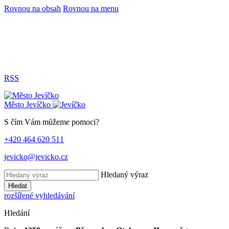
Rovnou na obsah
Rovnou na menu
RSS
Město
Jevíčko
S čím Vám můžeme pomoci?
+420 464 620 511
jevicko@jevicko.cz
Hledaný výraz
Hledat
rozšířené vyhledávání
Hledání