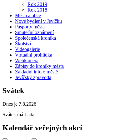
Rok 2019
Rok 2018
Města a obce
Nové bydlení v Jevíčku
Pasporty města
Smuteční oznámení
Společenská kronika
Školství
Videogalerie
Virtuální prohlídka
Webkamera
Zápisy do kroniky města
Základní info o městě
Jevíčský zpravodaj
Svátek
Dnes je 7.8.2026
Svátek má
Lada
Kalendář veřejných akcí