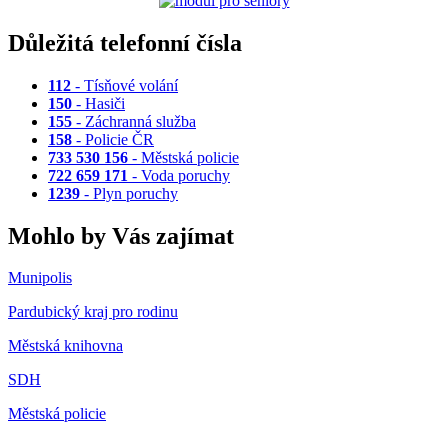
Důležitá telefonní čísla
112
- Tísňové volání
150
- Hasiči
155
- Záchranná služba
158
- Policie ČR
733 530 156
- Městská policie
722 659 171
- Voda poruchy
1239
- Plyn poruchy
Mohlo by Vás zajímat
Munipolis
Pardubický kraj pro rodinu
Městská knihovna
SDH
Městská policie