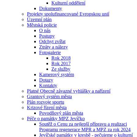
Kulturní oddělení
Dokumenty
Projekty spolufinancované Evropskou unií
Územní plán
Městská policie
O nás
Postupy
Odchyt zvířat
Ztráty a nálezy
Fotogalerie
Rok 2018
Rok 2017
Ze služby
Kamerový systém
Dotazy
Kontakty
Platné Obecně závazné vyhlášky a nařízení
Grantový systém města
Plán rozvoje sportu
Krizové řízení města
Povodňový plán města
Péče o památky MPZ Jevíčko
Soutěž o Cenu za nejlepší přípravu a realizaci
Programu regenerace MPR a MPZ za rok 2024
Jevíčské památky v kresbě - pečujeme o kulturní