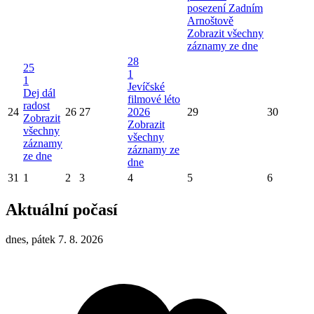
posezení Zadním
Arnoštově
Zobrazit všechny
záznamy ze dne
28
25
1
1
Jevíčské
Dej dál
filmové léto
radost
24
26
27
2026
29
30
Zobrazit
Zobrazit
všechny
všechny
záznamy
záznamy ze
ze dne
dne
31
1
2
3
4
5
6
Aktuální počasí
dnes, pátek 7. 8. 2026