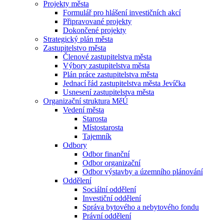
Projekty města
Formulář pro hlášení investičních akcí
Připravované projekty
Dokončené projekty
Strategický plán města
Zastupitelstvo města
Členové zastupitelstva města
Výbory zastupitelstva města
Plán práce zastupitelstva města
Jednací řád zastupitelstva města Jevíčka
Usnesení zastupitelstva města
Organizační struktura MěÚ
Vedení města
Starosta
Místostarosta
Tajemník
Odbory
Odbor finanční
Odbor organizační
Odbor výstavby a územního plánování
Oddělení
Sociální oddělení
Investiční oddělení
Správa bytového a nebytového fondu
Právní oddělení