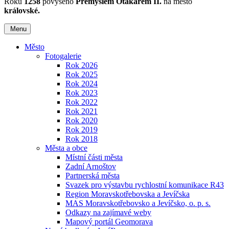
Roku
1258
povýšeno
Přemyslem Otakarem II.
na město
královské.
Menu
Město
Fotogalerie
Rok 2026
Rok 2025
Rok 2024
Rok 2023
Rok 2022
Rok 2021
Rok 2020
Rok 2019
Rok 2018
Města a obce
Místní části města
Zadní Arnoštov
Partnerská města
Svazek pro výstavbu rychlostní komunikace R43
Region Moravskotřebovska a Jevíčska
MAS Moravskotřebovsko a Jevíčsko, o. p. s.
Odkazy na zajímavé weby
Mapový portál Geomorava