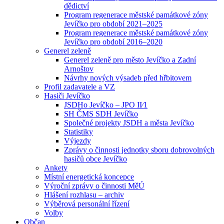
dědictví
Program regenerace městské památkové zóny
Jevíčko pro období 2021–2025
Program regenerace městské památkové zóny
Jevíčko pro období 2016–2020
Generel zeleně
Generel zeleně pro město Jevíčko a Zadní
Arnoštov
Návrhy nových výsadeb před hřbitovem
Profil zadavatele a VZ
Hasiči Jevíčko
JSDHo Jevíčko – JPO II⁄1
SH ČMS SDH Jevíčko
Společné projekty JSDH a města Jevíčko
Statistiky
Výjezdy
Zprávy o činnosti jednotky sboru dobrovolných
hasičů obce Jevíčko
Ankety
Místní energetická koncepce
Výroční zprávy o činnosti MěÚ
Hlášení rozhlasu – archiv
Výběrová personální řízení
Volby
Občan