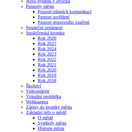
Nové bydlení v Jevíčku
Pasporty města
Pasport místních komunikací
Pasport osvětlení
Pasport dopravního značení
Smuteční oznámení
Společenská kronika
Rok 2026
Rok 2025
Rok 2024
Rok 2023
Rok 2022
Rok 2021
Rok 2020
Rok 2019
Rok 2018
Školství
Videogalerie
Virtuální prohlídka
Webkamera
Zápisy do kroniky města
Základní info o městě
O městě
Symboly města
Historie města