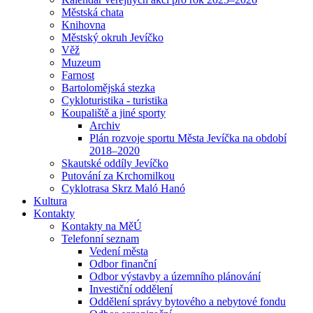
Městská chata
Knihovna
Městský okruh Jevíčko
Věž
Muzeum
Farnost
Bartolomějská stezka
Cykloturistika - turistika
Koupaliště a jiné sporty
Archiv
Plán rozvoje sportu Města Jevíčka na období
2018–2020
Skautské oddíly Jevíčko
Putování za Krchomilkou
Cyklotrasa Skrz Maló Hanó
Kultura
Kontakty
Kontakty na MěÚ
Telefonní seznam
Vedení města
Odbor finanční
Odbor výstavby a územního plánování
Investiční oddělení
Oddělení správy bytového a nebytové fondu