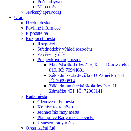
Počet obyvatel
Mapa města
Jevíčský zpravodaj
Úřad
Úřední deska
Povinné informace
E-podatelna
Rozpočet města
Rozpočet
Střednědobý výhled rozpočtu
Závěrečný účet
Příspěvkové organizace
Mateřská škola Jevíčko, K. H. Borovského
819, IČ: 70944601
Základní škola Jevíčko, U Zámečku 784
IČ: 70996814
Základní umělecká škola Jevíčko, U
Zámečku 451, IČ: 72068141
Rada města
Členové rady města
Komise rady města
Jednací řád rady města
Plán práce Rady města Jevíčka
Usnesení rady města
Organizační řád