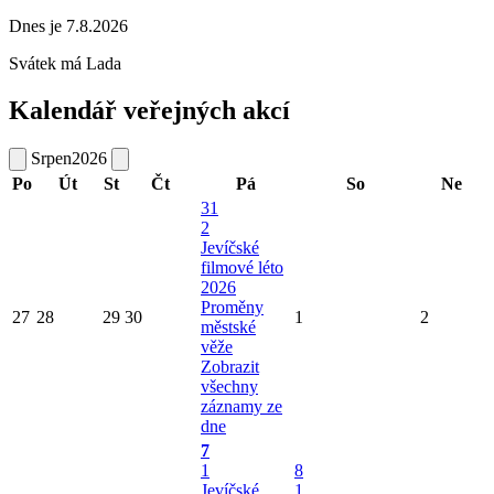
Dnes je 7.8.2026
Svátek má
Lada
Kalendář veřejných akcí
Srpen
2026
Po
Út
St
Čt
Pá
So
Ne
31
2
Jevíčské
filmové léto
2026
Proměny
27
28
29
30
1
2
městské
věže
Zobrazit
všechny
záznamy ze
dne
7
1
8
Jevíčské
1