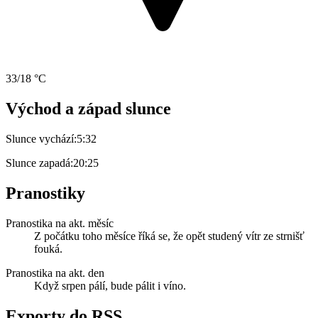
33/18 °C
Východ a západ slunce
Slunce vychází:
5:32
Slunce zapadá:
20:25
Pranostiky
Pranostika na akt. měsíc
Z počátku toho měsíce říká se, že opět studený vítr ze strnišť
fouká.
Pranostika na akt. den
Když srpen pálí, bude pálit i víno.
Exporty do RSS