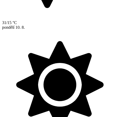
31/15 °C
pondělí
10. 8.