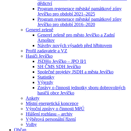
dědictví
Program regenerace městské památkové zóny
Jevíčko pro období 2021–2025
Program regenerace městské památkové zóny
Jevíčko pro období 2016–2020
Generel zeleně
Generel zeleně pro město Jevíčko a Zadní
Arnoštov
Návrhy nových výsadeb před hřbitovem
Profil zadavatele a VZ
Hasiči Jevíčko
JSDHo Jevíčko – JPO II⁄1
SH ČMS SDH Jevíčko
Společné projekty JSDH a města Jevíčko
Statistiky
Výjezdy
Zprávy o činnosti jednotky sboru dobrovolných
hasičů obce Jevíčko
Ankety
Místní energetická koncepce
Výroční zprávy o činnosti MěÚ
Hlášení rozhlasu – archiv
Výběrová personální řízení
Volby
Občan