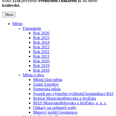
Roku
1258
povýšeno
Přemyslem Otakarem II.
na město
královské.
Menu
Město
Fotogalerie
Rok 2026
Rok 2025
Rok 2024
Rok 2023
Rok 2022
Rok 2021
Rok 2020
Rok 2019
Rok 2018
Města a obce
Místní části města
Zadní Arnoštov
Partnerská města
Svazek pro výstavbu rychlostní komunikace R43
Region Moravskotřebovska a Jevíčska
MAS Moravskotřebovsko a Jevíčsko, o. p. s.
Odkazy na zajímavé weby
Mapový portál Geomorava