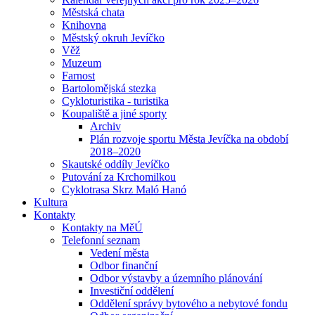
Městská chata
Knihovna
Městský okruh Jevíčko
Věž
Muzeum
Farnost
Bartolomějská stezka
Cykloturistika - turistika
Koupaliště a jiné sporty
Archiv
Plán rozvoje sportu Města Jevíčka na období
2018–2020
Skautské oddíly Jevíčko
Putování za Krchomilkou
Cyklotrasa Skrz Maló Hanó
Kultura
Kontakty
Kontakty na MěÚ
Telefonní seznam
Vedení města
Odbor finanční
Odbor výstavby a územního plánování
Investiční oddělení
Oddělení správy bytového a nebytové fondu