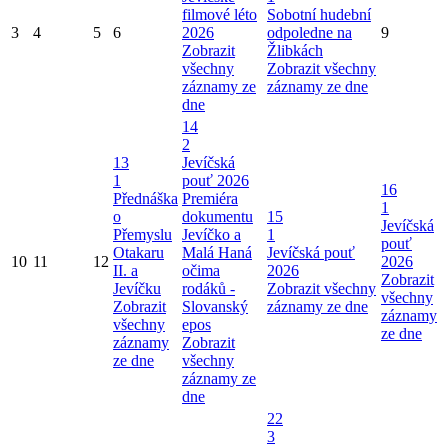
filmové léto
Sobotní hudební
3
4
5
6
2026
odpoledne na
9
Zobrazit
Žlibkách
všechny
Zobrazit všechny
záznamy ze
záznamy ze dne
dne
14
2
13
Jevíčská
1
pouť 2026
16
Přednáška
Premiéra
1
o
dokumentu
15
Jevíčská
Přemyslu
Jevíčko a
1
pouť
Otakaru
Malá Haná
Jevíčská pouť
10
11
12
2026
II. a
očima
2026
Zobrazit
Jevíčku
rodáků -
Zobrazit všechny
všechny
Zobrazit
Slovanský
záznamy ze dne
záznamy
všechny
epos
ze dne
záznamy
Zobrazit
ze dne
všechny
záznamy ze
dne
22
3