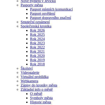
Nové bydlení v Jevíčku
Pasporty města
Pasport místních komunikací
Pasport osvětlení
Pasport dopravního značení
Smuteční oznámení
Společenská kronika
Rok 2026
Rok 2025
Rok 2024
Rok 2023
Rok 2022
Rok 2021
Rok 2020
Rok 2019
Rok 2018
Školství
Videogalerie
Virtuální prohlídka
Webkamera
Zápisy do kroniky města
Základní info o městě
O městě
Symboly města
Historie města