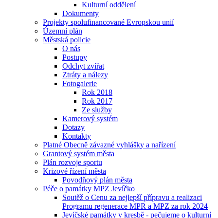
Kulturní oddělení
Dokumenty
Projekty spolufinancované Evropskou unií
Územní plán
Městská policie
O nás
Postupy
Odchyt zvířat
Ztráty a nálezy
Fotogalerie
Rok 2018
Rok 2017
Ze služby
Kamerový systém
Dotazy
Kontakty
Platné Obecně závazné vyhlášky a nařízení
Grantový systém města
Plán rozvoje sportu
Krizové řízení města
Povodňový plán města
Péče o památky MPZ Jevíčko
Soutěž o Cenu za nejlepší přípravu a realizaci
Programu regenerace MPR a MPZ za rok 2024
Jevíčské památky v kresbě - pečujeme o kulturní