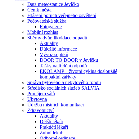
Data meteostanice Jevíčko
Ceník města
Hlášení poruch veřejného osvětlení
Pečovatelská služba
Fotogalerie
Mobilní rozhlas
Sběrný dvůr, likvidace odpadů
Aktuality
Důležité informace
Vývoz septiků
DOOR TO DOOR v Jevíčku
Tašky na třídění odpadů
EKOLAMP – životní cyklus dosloužilé
kompaktní zářivky
Správa bytového a nebytového fondu
Středisko sociálních služeb SALVIA
Pronájem sálů
Ubytovna
Údržba místních komunikací
Zdravotnictví
Aktuality
Dětští lékaři
Praktičtí lékaři
Zubní lékaři
Odborné ordinace