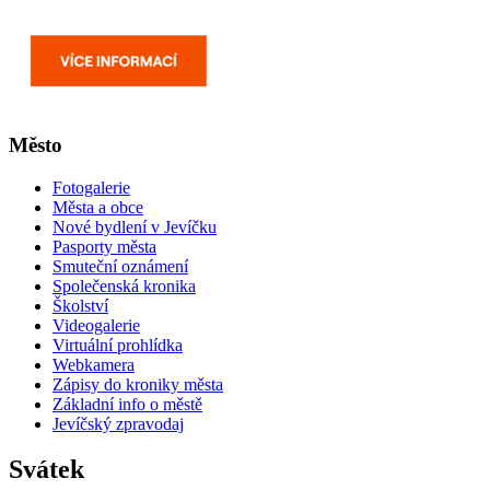
Město
Fotogalerie
Města a obce
Nové bydlení v Jevíčku
Pasporty města
Smuteční oznámení
Společenská kronika
Školství
Videogalerie
Virtuální prohlídka
Webkamera
Zápisy do kroniky města
Základní info o městě
Jevíčský zpravodaj
Svátek