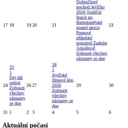
Dobročinný
pochod Jevíčko
2026
Tradiční
špacír po
Bartolomějské
17
18
19
20
21
23
poutní stezce
Poutové
přátelské
posezení Zadním
Arnoštově
Zobrazit všechny
záznamy ze dne
28
25
1
1
Jevíčské
Dej dál
filmové léto
radost
24
26
27
2026
29
30
Zobrazit
Zobrazit
všechny
všechny
záznamy
záznamy ze
ze dne
dne
31
1
2
3
4
5
6
Aktuální počasí