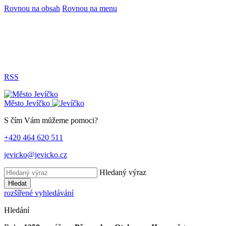
Rovnou na obsah
Rovnou na menu
RSS
Město
Jevíčko
S čím Vám můžeme pomoci?
+420 464 620 511
jevicko@jevicko.cz
Hledaný výraz
Hledat
rozšířené vyhledávání
Hledání