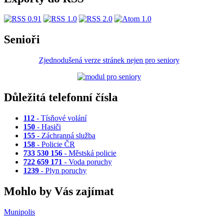
Senioři
Zjednodušená verze stránek nejen pro seniory
Důležitá telefonní čísla
112
- Tísňové volání
150
- Hasiči
155
- Záchranná služba
158
- Policie ČR
733 530 156
- Městská policie
722 659 171
- Voda poruchy
1239
- Plyn poruchy
Mohlo by Vás zajímat
Munipolis