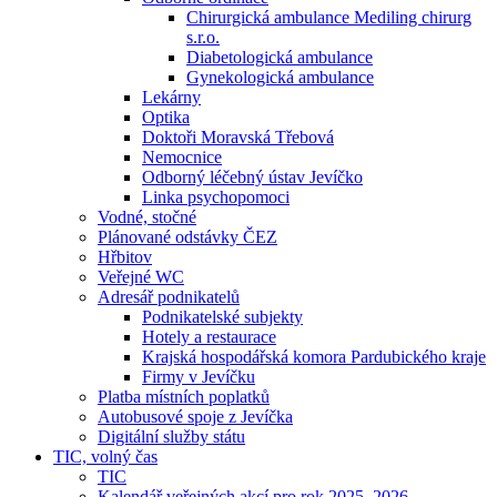
Chirurgická ambulance Mediling chirurg
s.r.o.
Diabetologická ambulance
Gynekologická ambulance
Lekárny
Optika
Doktoři Moravská Třebová
Nemocnice
Odborný léčebný ústav Jevíčko
Linka psychopomoci
Vodné, stočné
Plánované odstávky ČEZ
Hřbitov
Veřejné WC
Adresář podnikatelů
Podnikatelské subjekty
Hotely a restaurace
Krajská hospodářská komora Pardubického kraje
Firmy v Jevíčku
Platba místních poplatků
Autobusové spoje z Jevíčka
Digitální služby státu
TIC, volný čas
TIC
Kalendář veřejných akcí pro rok 2025–2026