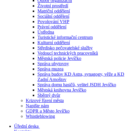
Odbor organizační
Životní prostředí
Matriční oddělení
Sociální oddělení
Povolování VHP
Právní oddělení
Ústředna
Turistické informační centrum
Kulturní oddělení
Středisko pečovatelské služby
Vedoucí technických pracovníků
Městská policie Jevíčko
Správa ubytovny
Správa muzea
Správa budov KD Astra, synagogy, věže a KD
Zadní Arnoštov
Správa domu hasičů, velitel JSDH Jevíčko
Městská knihovna Jevíčko
Sběrný dvůr
Krizové řízení města
Napište nám
GDPR a Město Jevíčko
Whistleblowing
Úřední deska