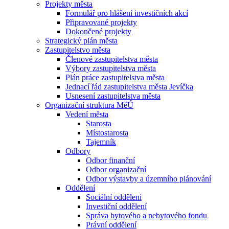
Projekty města
Formulář pro hlášení investičních akcí
Připravované projekty
Dokončené projekty
Strategický plán města
Zastupitelstvo města
Členové zastupitelstva města
Výbory zastupitelstva města
Plán práce zastupitelstva města
Jednací řád zastupitelstva města Jevíčka
Usnesení zastupitelstva města
Organizační struktura MěÚ
Vedení města
Starosta
Místostarosta
Tajemník
Odbory
Odbor finanční
Odbor organizační
Odbor výstavby a územního plánování
Oddělení
Sociální oddělení
Investiční oddělení
Správa bytového a nebytového fondu
Právní oddělení