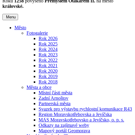
Roku
1258
povýšeno
Přemyslem Otakarem II.
na město
královské.
Menu
Město
Fotogalerie
Rok 2026
Rok 2025
Rok 2024
Rok 2023
Rok 2022
Rok 2021
Rok 2020
Rok 2019
Rok 2018
Města a obce
Místní části města
Zadní Arnoštov
Partnerská města
Svazek pro výstavbu rychlostní komunikace R43
Region Moravskotřebovska a Jevíčska
MAS Moravskotřebovsko a Jevíčsko, o. p. s.
Odkazy na zajímavé weby
Mapový portál Geomorava