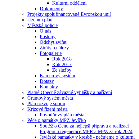
Kulturní oddělení
Dokumenty
Projekty spolufinancované Evropskou unií
Územní plán
Městská policie
O nás
Postupy
Odchyt zvířat
Ztráty a nálezy
Fotogalerie
Rok 2018
Rok 2017
Ze služby
Kamerový systém
Dotazy
Kontakty
Platné Obecně závazné vyhlášky a nařízení
Grantový systém města
Plán rozvoje sportu
Krizové řízení města
Povodňový plán města
Péče o památky MPZ Jevíčko
Soutěž o Cenu za nejlepší přípravu a realizaci
Programu regenerace MPR a MPZ za rok 2024
Jevíčské památky v kresbě - pečujeme o kulturní