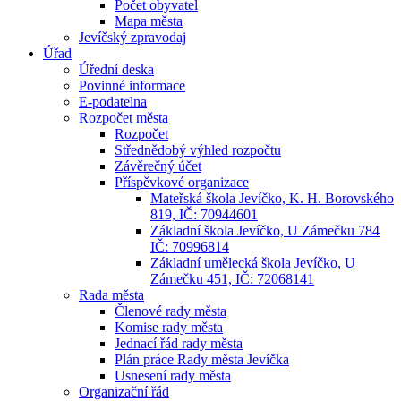
Počet obyvatel
Mapa města
Jevíčský zpravodaj
Úřad
Úřední deska
Povinné informace
E-podatelna
Rozpočet města
Rozpočet
Střednědobý výhled rozpočtu
Závěrečný účet
Příspěvkové organizace
Mateřská škola Jevíčko, K. H. Borovského
819, IČ: 70944601
Základní škola Jevíčko, U Zámečku 784
IČ: 70996814
Základní umělecká škola Jevíčko, U
Zámečku 451, IČ: 72068141
Rada města
Členové rady města
Komise rady města
Jednací řád rady města
Plán práce Rady města Jevíčka
Usnesení rady města
Organizační řád