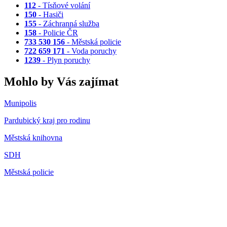
112
- Tísňové volání
150
- Hasiči
155
- Záchranná služba
158
- Policie ČR
733 530 156
- Městská policie
722 659 171
- Voda poruchy
1239
- Plyn poruchy
Mohlo by Vás zajímat
Munipolis
Pardubický kraj pro rodinu
Městská knihovna
SDH
Městská policie