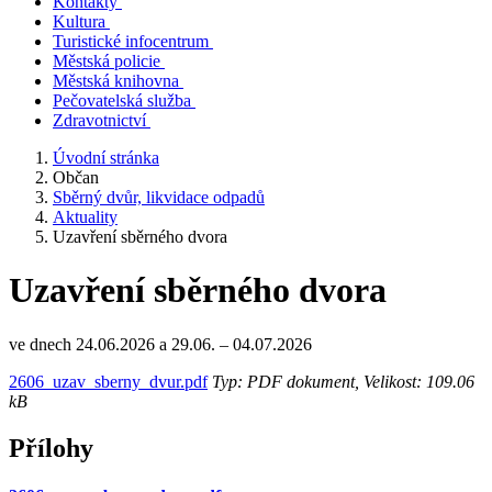
Kontakty
Kultura
Turistické infocentrum
Městská policie
Městská knihovna
Pečovatelská služba
Zdravotnictví
Úvodní stránka
Občan
Sběrný dvůr, likvidace odpadů
Aktuality
Uzavření sběrného dvora
Uzavření sběrného dvora
ve dnech 24.06.2026 a 29.06. – 04.07.2026
2606_uzav_sberny_dvur.pdf
Typ: PDF dokument, Velikost: 109.06
kB
Přílohy