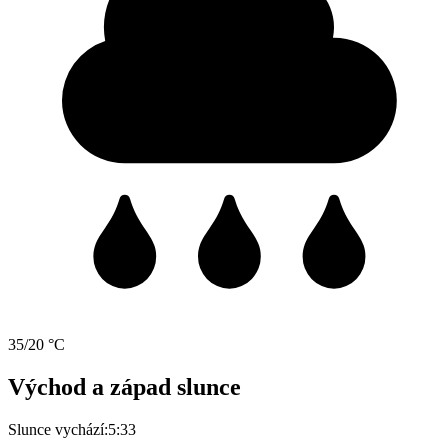
35/20 °C
Východ a západ slunce
Slunce vychází:
5:33