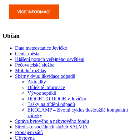
Občan
Data meteostanice Jevíčko
Ceník města
Hlášení poruch veřejného osvětlení
Pečovatelská služba
Mobilní rozhlas
Sběrný dvůr, likvidace odpadů
Aktuality
Důležité informace
Vývoz septiků
DOOR TO DOOR v Jevíčku
Tašky na třídění odpadů
EKOLAMP – životní cyklus dosloužilé kompaktní
zářivky
Správa bytového a nebytového fondu
Středisko sociálních služeb SALVIA
Pronájem sálů
Ubytovna