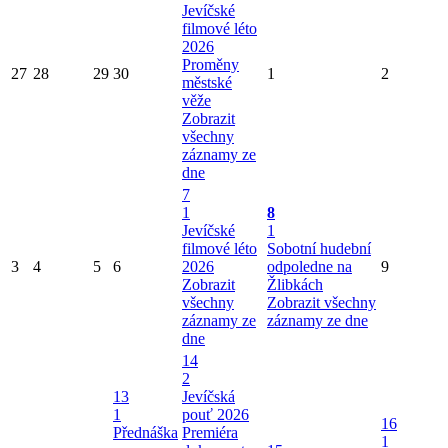
Jevíčské
filmové léto
2026
Proměny
27
28
29
30
1
2
městské
věže
Zobrazit
všechny
záznamy ze
dne
7
1
8
Jevíčské
1
filmové léto
Sobotní hudební
3
4
5
6
2026
odpoledne na
9
Zobrazit
Žlibkách
všechny
Zobrazit všechny
záznamy ze
záznamy ze dne
dne
14
2
13
Jevíčská
1
pouť 2026
16
Přednáška
Premiéra
1