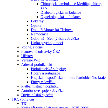
Chirurgická ambulance Mediling chirurg
s.r.o.
Diabetologická ambulance
Gynekologická ambulance
Lekárny
Optika
Doktoři Moravská Třebová
Nemocnice
Odborný léčebný ústav Jevíčko
Linka psychopomoci
Vodné, stočné
Plánované odstávky ČEZ
Hřbitov
Veřejné WC
Adresář podnikatelů
Podnikatelské subjekty
Hotely a restaurace
Krajská hospodářská komora Pardubického kraje
Firmy v Jevíčku
Platba místních poplatků
Autobusové spoje z Jevíčka
Digitální služby státu
TIC, volný čas
TIC
Kalendář veřejných akcí pro rok 2025–2026