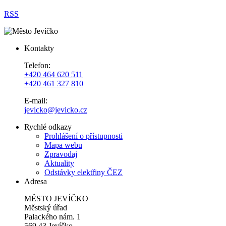
RSS
Kontakty
Telefon:
+420 464 620 511
+420 461 327 810
E-mail:
jevicko@jevicko.cz
Rychlé odkazy
Prohlášení o přístupnosti
Mapa webu
Zpravodaj
Aktuality
Odstávky elektřiny ČEZ
Adresa
MĚSTO JEVÍČKO
Městský úřad
Palackého nám. 1
569 43 Jevíčko