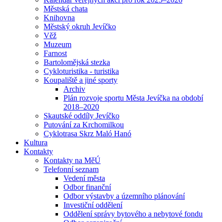
Městská chata
Knihovna
Městský okruh Jevíčko
Věž
Muzeum
Farnost
Bartolomějská stezka
Cykloturistika - turistika
Koupaliště a jiné sporty
Archiv
Plán rozvoje sportu Města Jevíčka na období
2018–2020
Skautské oddíly Jevíčko
Putování za Krchomilkou
Cyklotrasa Skrz Maló Hanó
Kultura
Kontakty
Kontakty na MěÚ
Telefonní seznam
Vedení města
Odbor finanční
Odbor výstavby a územního plánování
Investiční oddělení
Oddělení správy bytového a nebytové fondu