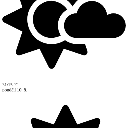
31/15 °C
pondělí
10. 8.