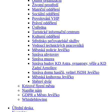
Odbor organizační
Životní prostředí
Matriční oddělení
Sociální oddělení
Povolování VHP
Právní oddělení
Ústředna
Turistické informační centrum
Kulturní oddělení
Středisko pečovatelské služby
Vedoucí technických pracovníků
Městská policie Jevíčko
Správa ubytovny
Správa muzea
Správa budov KD Astra, synagogy, věže a KD
Zadní Arnoštov
Správa domu hasičů, velitel JSDH Jevíčko
Městská knihovna Jevíčko
Sběrný dvůr
Krizové řízení města
Napište nám
GDPR a Město Jevíčko
Whistleblowing
Úřední deska