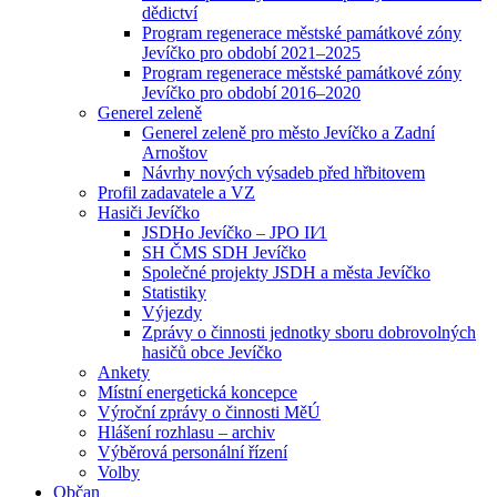
dědictví
Program regenerace městské památkové zóny
Jevíčko pro období 2021–2025
Program regenerace městské památkové zóny
Jevíčko pro období 2016–2020
Generel zeleně
Generel zeleně pro město Jevíčko a Zadní
Arnoštov
Návrhy nových výsadeb před hřbitovem
Profil zadavatele a VZ
Hasiči Jevíčko
JSDHo Jevíčko – JPO II⁄1
SH ČMS SDH Jevíčko
Společné projekty JSDH a města Jevíčko
Statistiky
Výjezdy
Zprávy o činnosti jednotky sboru dobrovolných
hasičů obce Jevíčko
Ankety
Místní energetická koncepce
Výroční zprávy o činnosti MěÚ
Hlášení rozhlasu – archiv
Výběrová personální řízení
Volby
Občan