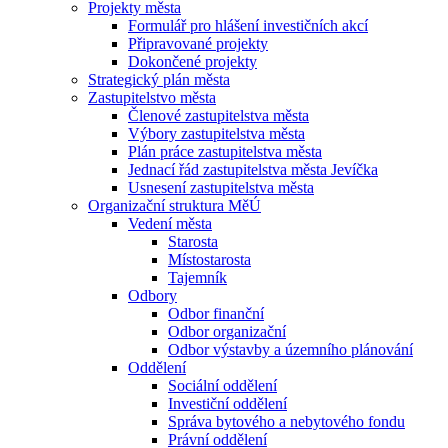
Projekty města
Formulář pro hlášení investičních akcí
Připravované projekty
Dokončené projekty
Strategický plán města
Zastupitelstvo města
Členové zastupitelstva města
Výbory zastupitelstva města
Plán práce zastupitelstva města
Jednací řád zastupitelstva města Jevíčka
Usnesení zastupitelstva města
Organizační struktura MěÚ
Vedení města
Starosta
Místostarosta
Tajemník
Odbory
Odbor finanční
Odbor organizační
Odbor výstavby a územního plánování
Oddělení
Sociální oddělení
Investiční oddělení
Správa bytového a nebytového fondu
Právní oddělení