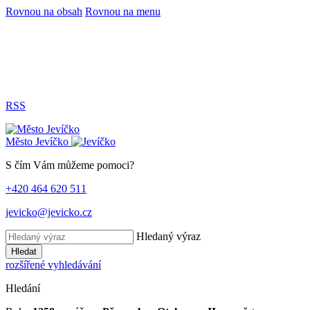
Rovnou na obsah
Rovnou na menu
RSS
Město
Jevíčko
S čím Vám můžeme pomoci?
+420 464 620 511
jevicko@jevicko.cz
Hledaný výraz
Hledat
rozšířené vyhledávání
Hledání