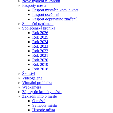
Nové bydlení v Jevíčku
Pasporty města
Pasport místních komunikací
Pasport osvětlení
Pasport dopravního značení
Smuteční oznámení
Společenská kronika
Rok 2026
Rok 2025
Rok 2024
Rok 2023
Rok 2022
Rok 2021
Rok 2020
Rok 2019
Rok 2018
Školství
Videogalerie
Virtuální prohlídka
Webkamera
Zápisy do kroniky města
Základní info o městě
O městě
Symboly města
Historie města