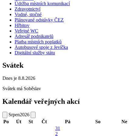
Údržba místních komunikací
Zdravotnictví
Vodné, stočné
Plánované odstávky ČEZ
Hřbitov
Veřejné WC
Adresář podnikatelů
Platba místních poplatků
Autobusové spoje z Jevíčka
Digitální služby státu
Svátek
Dnes je 8.8.2026
Svátek má
Soběslav
Kalendář veřejných akcí
Srpen
2026
Po
Út
St
Čt
Pá
So
Ne
31
2