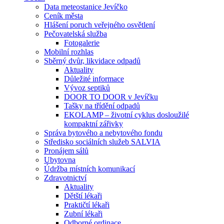
Data meteostanice Jevíčko
Ceník města
Hlášení poruch veřejného osvětlení
Pečovatelská služba
Fotogalerie
Mobilní rozhlas
Sběrný dvůr, likvidace odpadů
Aktuality
Důležité informace
Vývoz septiků
DOOR TO DOOR v Jevíčku
Tašky na třídění odpadů
EKOLAMP – životní cyklus dosloužilé
kompaktní zářivky
Správa bytového a nebytového fondu
Středisko sociálních služeb SALVIA
Pronájem sálů
Ubytovna
Údržba místních komunikací
Zdravotnictví
Aktuality
Dětští lékaři
Praktičtí lékaři
Zubní lékaři
Odborné ordinace