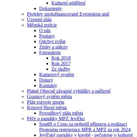
Kulturní oddělení
Dokumenty
Projekty spolufinancované Evropskou unií
Územní plán
Městská policie
O nás
Postupy
Odchyt zvířat
Ztráty a nálezy
Fotogalerie
Rok 2018
Rok 2017
Ze služby
Kamerový systém
Dotazy
Kontakty
Platné Obecně závazné vyhlášky a nařízení
Grantový systém města
Plán rozvoje sportu
Krizové řízení města
Povodňový plán města
Péče o památky MPZ Jevíčko
Soutěž o Cenu za nejlepší přípravu a realizaci
Programu regenerace MPR a MPZ za rok 2024
Jevíčské památky v kresbě - pečujeme o kulturní