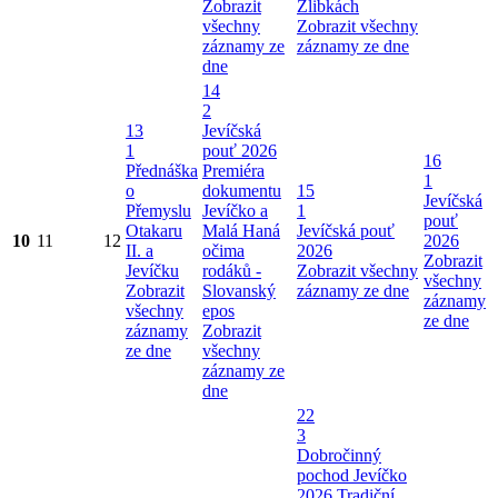
Zobrazit
Žlibkách
všechny
Zobrazit všechny
záznamy ze
záznamy ze dne
dne
14
2
13
Jevíčská
1
pouť 2026
16
Přednáška
Premiéra
1
o
dokumentu
15
Jevíčská
Přemyslu
Jevíčko a
1
pouť
Otakaru
Malá Haná
Jevíčská pouť
10
11
12
2026
II. a
očima
2026
Zobrazit
Jevíčku
rodáků -
Zobrazit všechny
všechny
Zobrazit
Slovanský
záznamy ze dne
záznamy
všechny
epos
ze dne
záznamy
Zobrazit
ze dne
všechny
záznamy ze
dne
22
3
Dobročinný
pochod Jevíčko
2026
Tradiční