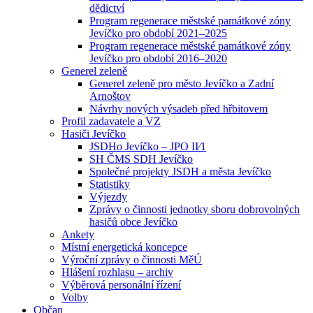
dědictví
Program regenerace městské památkové zóny
Jevíčko pro období 2021–2025
Program regenerace městské památkové zóny
Jevíčko pro období 2016–2020
Generel zeleně
Generel zeleně pro město Jevíčko a Zadní
Arnoštov
Návrhy nových výsadeb před hřbitovem
Profil zadavatele a VZ
Hasiči Jevíčko
JSDHo Jevíčko – JPO II⁄1
SH ČMS SDH Jevíčko
Společné projekty JSDH a města Jevíčko
Statistiky
Výjezdy
Zprávy o činnosti jednotky sboru dobrovolných
hasičů obce Jevíčko
Ankety
Místní energetická koncepce
Výroční zprávy o činnosti MěÚ
Hlášení rozhlasu – archiv
Výběrová personální řízení
Volby
Občan