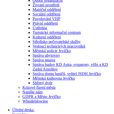
Odbor organizační
Životní prostředí
Matriční oddělení
Sociální oddělení
Povolování VHP
Právní oddělení
Ústředna
Turistické informační centrum
Kulturní oddělení
Středisko pečovatelské služby
Vedoucí technických pracovníků
Městská policie Jevíčko
Správa ubytovny
Správa muzea
Správa budov KD Astra, synagogy, věže a KD
Zadní Arnoštov
Správa domu hasičů, velitel JSDH Jevíčko
Městská knihovna Jevíčko
Sběrný dvůr
Krizové řízení města
Napište nám
GDPR a Město Jevíčko
Whistleblowing
Úřední deska