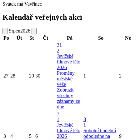
Svátek má
Vavřinec
Kalendář veřejných akcí
Srpen
2026
Po
Út
St
Čt
Pá
So
Ne
31
2
Jevíčské
filmové léto
2026
Proměny
27
28
29
30
1
2
městské
věže
Zobrazit
všechny
záznamy ze
dne
7
1
8
Jevíčské
1
filmové léto
Sobotní hudební
3
4
5
6
2026
odpoledne na
9