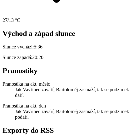
27/13 °C
Východ a západ slunce
Slunce vychází:
5:36
Slunce zapadá:
20:20
Pranostiky
Pranostika na akt. měsíc
Jak Vavřinec zavaří, Bartoloměj zasmaží, tak se podzimek
daří.
Pranostika na akt. den
Jak Vavřinec zavaří, Bartoloměj zasmaží, tak se podzimek
podaří.
Exporty do RSS