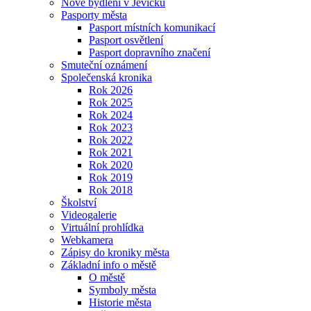
Nové bydlení v Jevíčku
Pasporty města
Pasport místních komunikací
Pasport osvětlení
Pasport dopravního značení
Smuteční oznámení
Společenská kronika
Rok 2026
Rok 2025
Rok 2024
Rok 2023
Rok 2022
Rok 2021
Rok 2020
Rok 2019
Rok 2018
Školství
Videogalerie
Virtuální prohlídka
Webkamera
Zápisy do kroniky města
Základní info o městě
O městě
Symboly města
Historie města