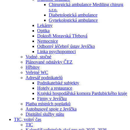
Chirurgická ambulance Mediling chirurg
s.r.o.
Diabetologická ambulance
Gynekologická ambulance
Lekárny
Optika
Doktoři Moravská Třebová
Nemocnice
Odborný léčebný ústav Jevíčko
Linka psychopomoci
Vodné, stočné
Plánované odstávky ČEZ
Hřbitov
Veřejné WC
Adresář podnikatelů
Podnikatelské subjekty
Hotely a restaurace
Krajská hospodářská komora Pardubického kraje
Firmy v Jevíčku
Platba místních poplatků
Autobusové spoje z Jevíčka
Digitální služby státu
TIC, volný čas
TIC
Kalendář veřejných akcí pro rok 2025–2026