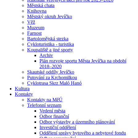
Městská chata
Knihovna
Městský okruh Jevíčko
Věž
Muzeum
Farnost
Bartolomějská stezka
Cykloturistika - turistika
Koupaliště a jiné sporty
Archiv
Plán rozvoje sportu Města Jevíčka na období
2018–2020
Skautské oddíly Jevíčko
Putování za Krchomilkou
Cyklotrasa Skrz Maló Hanó
Kultura
Kontakty
Kontakty na MěÚ
Telefonní seznam
Vedení města
Odbor finanční
Odbor výstavby a územního plánování
Investiční oddělení
Oddělení správy bytového a nebytové fondu