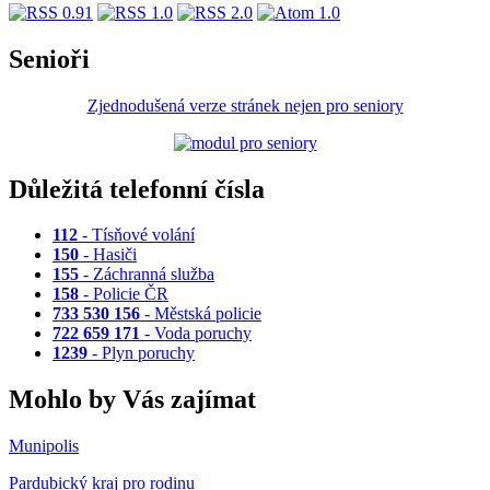
Senioři
Zjednodušená verze stránek nejen pro seniory
Důležitá telefonní čísla
112
- Tísňové volání
150
- Hasiči
155
- Záchranná služba
158
- Policie ČR
733 530 156
- Městská policie
722 659 171
- Voda poruchy
1239
- Plyn poruchy
Mohlo by Vás zajímat
Munipolis
Pardubický kraj pro rodinu