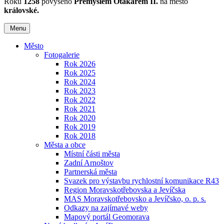
Roku
1258
povýšeno
Přemyslem Otakarem II.
na město
královské.
Menu
Město
Fotogalerie
Rok 2026
Rok 2025
Rok 2024
Rok 2023
Rok 2022
Rok 2021
Rok 2020
Rok 2019
Rok 2018
Města a obce
Místní části města
Zadní Arnoštov
Partnerská města
Svazek pro výstavbu rychlostní komunikace R43
Region Moravskotřebovska a Jevíčska
MAS Moravskotřebovsko a Jevíčsko, o. p. s.
Odkazy na zajímavé weby
Mapový portál Geomorava