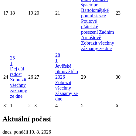
špacír po
Bartolomějské
17
18
19
20
21
23
poutní stezce
Poutové
přátelské
posezení Zadním
Arnoštově
Zobrazit všechny
záznamy ze dne
28
25
1
1
Jevíčské
Dej dál
filmové léto
radost
24
26
27
2026
29
30
Zobrazit
Zobrazit
všechny
všechny
záznamy
záznamy ze
ze dne
dne
31
1
2
3
4
5
6
Aktuální počasí
dnes, pondělí 10. 8. 2026