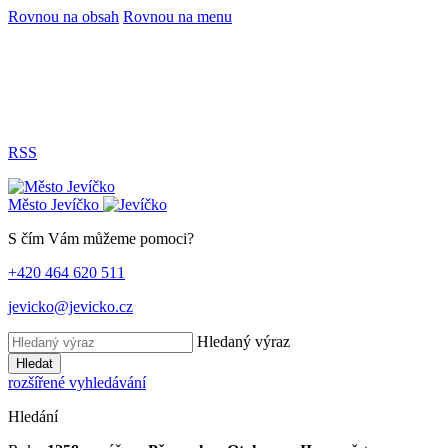
Rovnou na obsah
Rovnou na menu
RSS
Město
Jevíčko
S čím Vám můžeme pomoci?
+420 464 620 511
jevicko@jevicko.cz
Hledaný výraz
Hledat
rozšířené vyhledávání
Hledání