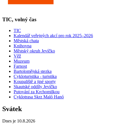
TIC, volný čas
TIC
Kalendář veřejných akcí pro rok 2025–2026
Městská chata
Knihovna
Městský okruh Jevíčko
Věž
Muzeum
Farnost
Bartolomějská stezka
Cykloturistika - turistika
Koupaliště a jiné sporty
Skautské oddíly Jevíčko
Putování za Krchomilkou
Cyklotrasa Skrz Maló Hanó
Svátek
Dnes je 10.8.2026