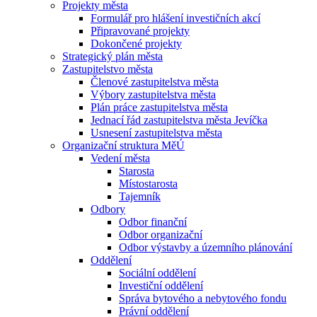
Projekty města
Formulář pro hlášení investičních akcí
Připravované projekty
Dokončené projekty
Strategický plán města
Zastupitelstvo města
Členové zastupitelstva města
Výbory zastupitelstva města
Plán práce zastupitelstva města
Jednací řád zastupitelstva města Jevíčka
Usnesení zastupitelstva města
Organizační struktura MěÚ
Vedení města
Starosta
Místostarosta
Tajemník
Odbory
Odbor finanční
Odbor organizační
Odbor výstavby a územního plánování
Oddělení
Sociální oddělení
Investiční oddělení
Správa bytového a nebytového fondu
Právní oddělení