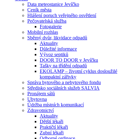
Data meteostanice Jevíčko
Ceník města
Hlášení poruch veřejného osvětlení
Pečovatelská služba
Fotogalerie
Mobilní rozhlas
Sběrný dvůr, likvidace odpadů
Aktuality
Důležité informace
Vývoz septiků
DOOR TO DOOR v Jevíčku
Tašky na třídění odpadů
EKOLAMP – životní cyklus dosloužilé
kompaktní zářivky
Správa bytového a nebytového fondu
Středisko sociálních služeb SALVIA
Pronájem sálů
Ubytovna
Údržba místních komunikací
Zdravotnictví
Aktuality
Dětští lékaři
Praktičtí lékaři
Zubní lékaři
Odborné ordinace