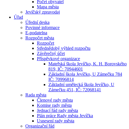
Počet obyvatel
Mapa města
Jevíčský zpravodaj
Úřad
Úřední deska
Povinné informace
E-podatelna
Rozpočet města
Rozpočet
Střednědobý výhled rozpočtu
Závěrečný účet
Příspěvkové organizace
Mateřská škola Jevíčko, K. H. Borovského
819, IČ: 70944601
Základní škola Jevíčko, U Zámečku 784
IČ: 70996814
Základní umělecká škola Jevíčko, U
Zámečku 451, IČ: 72068141
Rada města
Členové rady města
Komise rady města
Jednací řád rady města
Plán práce Rady města Jevíčka
Usnesení rady města
Organizační řád